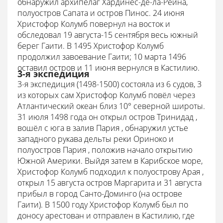
обнаружил архипелаг Хардинес-де-ла-Рейна,
полуостров Сапата и остров Пинос. 24 июня
Христофор Колумб повернул на восток и
обследовал 19 августа-15 сентября весь южный
берег Гаити. В 1495 Христофор Колумб
продолжил завоевание Гаити; 10 марта 1496
оставил остров и 11 июня вернулся в Кастилию.
3-я экспедиция
3-я экспедиция (1498-1500) состояла из 6 судов, 3
из которых сам Христофор Колумб повёл через
Атлантический океан близ 10° северной широты.
31 июля 1498 года он открыл остров Тринидад ,
вошёл с юга в залив Пария , обнаружил устье
западного рукава дельты реки Ориноко и
полуостров Пария , положив начало открытию
Южной Америки. Выйдя затем в Карибское море,
Христофор Колумб подходил к полуострову Арая ,
открыл 15 августа остров Маргарита и 31 августа
прибыл в город Санто-Доминго (на острове
Гаити). В 1500 году Христофор Колумб был по
доносу арестован и отправлен в Кастилию, где