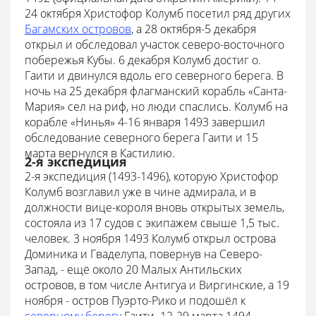
24 октября Христофор Колумб посетил ряд других
Багамских островов
, а 28 октября-5 декабря
открыл и обследовал участок северо-восточного
побережья Кубы. 6 декабря Колумб достиг о.
Гаити и двинулся вдоль его северного берега. В
ночь на 25 декабря флагманский корабль «Санта-
Мария» сел на риф, но люди спаслись. Колумб на
корабле «Нинья» 4-16 января 1493 завершил
обследование северного берега Гаити и 15
марта вернулся в Кастилию.
2-я экспедиция
2-я экспедиция (1493-1496), которую Христофор
Колумб возглавил уже в чине адмирала, и в
должности вице-короля вновь открытых земель,
состояла из 17 судов с экипажем свыше 1,5 тыс.
человек. 3 ноября 1493 Колумб открыл острова
Доминика и Гваделупа, повернув на Северо-
Запад, - ещё около 20 Малых Антильских
островов, в том числе Антигуа и Виргинские, а 19
ноября - остров Пуэрто-Рико и подошёл к