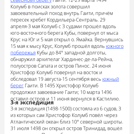
северному берегу
Гаити. 12-29 марта 1494
Колумб в поисках золота совершил
завоевательный поход внутрь Гаити, причём
пересек хребет Кордильера-Сентраль. 29
апреля-3 мая Колумб с 3 судами прошёл вдоль
юго-восточного берега Кубы, повернул от мыса
Крус на Юг и 5 мая открыл о. Ямайка. Вернувшись
15 мая к мысу Крус, Колумб прошёл вдоль
южного
побережья
Кубы до 84° западной долготы,
обнаружил архипелаг Хардинес-де-ла-Рейна,
полуостров Сапата и остров Пинос. 24 июня
Христофор Колумб повернул на восток и
обследовал 19 августа-15 сентября весь
южный
берег
Гаити. В 1495 Христофор Колумб
продолжил завоевание Гаити; 10 марта 1496
оставил остров и 11 июня вернулся в Кастилию.
3-я экспедиция
3-я экспедиция (1498-1500) состояла из 6 судов, 3
из которых сам Христофор Колумб повёл через
Атлантический океан близ 10° северной широты.
31 июля 1498 он открыл остров Тринидад, вошёл