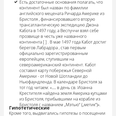
Есть достаточные основания полагать, что
континент был назван по фамилии
английского мецената Ричарда Америке из
Бристоля , финансировавшего вторую
трансатлантическую экспедицию Джона
Кабота в 1497 году, а Веспуччи взял себе
прозвище в честь уже названного
континента [
] . В мае 1497 года Кабот достиг
берегов Лабрадора , став первым
официально зарегистрированным
европейцем, ступившим на
североамериканский континент. Кабот
составил карту побережья Северной
Америки - от Новой Шотландии до
Ньюфаундленда. В календаре Бристоля за
тот год читаем: «… в день св. Иоанна
Крестителя найдена земля Америка купцами
из Бристоля, прибывшими на корабле из
Бристоля с названием „Мэтью“ („метик“)».
Гипотетические
Кроме того, выдвигались гипотезы о посещении