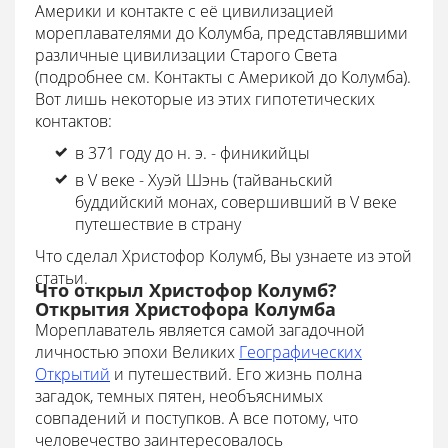
Америки и контакте с её цивилизацией
мореплавателями до Колумба, представлявшими
различные цивилизации Старого Света
(подробнее см. Контакты с Америкой до Колумба).
Вот лишь некоторые из этих гипотетических
контактов:
в 371 году до н. э. - финикийцы
в V веке - Хуэй Шэнь (тайваньский
буддийский монах, совершивший в V веке
путешествие в страну
Что сделал Христофор Колумб, Вы узнаете из этой
статьи.
Что открыл Христофор Колумб?
Открытия Христофора Колумба
Мореплаватель является самой загадочной
личностью эпохи Великих
Географических
Открытий
и путешествий. Его жизнь полна
загадок, темных пятен, необъяснимых
совпадений и поступков. А все потому, что
человечество заинтересовалось