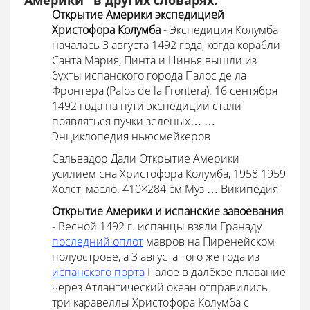
Америки" в других словарях:
Открытие Америки экспедицией
Христофора Колумба
- Экспедиция Колумба
началась 3 августа 1492 года, когда корабли
Санта Мария, Пинта и Нинья вышли из
бухты испанского города Палос де ла
Фронтера (Palos de la Frontera). 16 сентября
1492 года на пути экспедиции стали
появляться пучки зеленых… …
Энциклопедия ньюсмейкеров
Сальвадор Дали Открытие Америки
усилием сна Христофора Колумба, 1958 1959
Холст, масло. 410×284 см Муз … Википедия
Открытие Америки и испанские завоевания
- Весной 1492 г. испанцы взяли Гранаду
последний оплот
мавров на Пиренейском
полуострове, а 3 августа того же года из
испанского порта
Палое в далёкое плавание
через Атлантический океан отправились
три каравеллы Христофора Колумба с