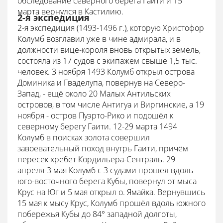
обследование северного берега Гаити и 15
марта вернулся в Кастилию.
2-я экспедиция
2-я экспедиция (1493-1496 г.), которую Христофор
Колумб возглавил уже в чине адмирала, и в
должности вице-короля вновь открытых земель,
состояла из 17 судов с экипажем свыше 1,5 тыс.
человек. 3 ноября 1493 Колумб открыл острова
Доминика и Гваделупа, повернув на Северо-
Запад, - ещё около 20 Малых Антильских
островов, в том числе Антигуа и Виргинские, а 19
ноября - остров Пуэрто-Рико и подошёл к
северному берегу Гаити. 12-29 марта 1494
Колумб в поисках золота совершил
завоевательный поход внутрь Гаити, причём
пересек хребет Кордильера-Сентраль. 29
апреля-3 мая Колумб с 3 судами прошёл вдоль
юго-восточного берега Кубы, повернул от мыса
Крус на Юг и 5 мая открыл о. Ямайка. Вернувшись
15 мая к мысу Крус, Колумб прошёл вдоль южного
побережья Кубы до 84° западной долготы,