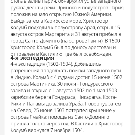
с юга в залив Пария, обнаружил устье западного
рукава дельты реки Ориноко и полуостров Пария,
положив начало открытию Южной Америки.
Выйдя затем в Карибское море, Христофор
Колумб подходил к полуострову Арая, открыл 15
августа остров Маргарита и 31 августа прибыл в
город Санто-Доминго (на острове Гаити). В 1500
Христофор Колумб был по доносу арестован и
отправлен в Кастилию, где был освобожден.
4-я экспедиция
4-я экспедиция (1502-1504). Добившись
разрешения продолжать поиски западного пути
в Индию, Колумб с 4 судами достиг 15 июня 1502
острова Мартиника, 30 июля - Гондурасского
залива и открыл с 1 августа 1502 по 1 мая 1503
карибские берега Гондураса, Никарагуа, Коста-
Рики и Панамы до залива Ураба. Повернув затем
на Север, 25 июня 1503 потерпел крушение у
острова Ямайка; помощь из Санто-Доминго
пришла только через год. В Кастилию Христофор
Колумб вернулся 7 ноября 1504.