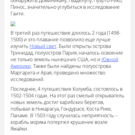
обнаружить Доминикану, Гваделупу, Пуэрто-Рико,
Пинос, значительно углубиться в исследование
Гаити.
В третий раз путешествие длилось 2 года (1498-
1500) и это плавание позволило еще лучше
изучить
Новый свет
. Были открыты острова
Тринидад, полуостров Пария, началось освоение
не только земель нынешних США, но и
Южной
Америки
. Также были найдены полуострова
Маргарита и Арая, проведено множество
исследований.
Последнее, 4 путешествие Колумба, состоялось в
1502-1504 годах. На этот раз смелый открыватель
новых земель достиг карибских берегов,
побывал в Никарагуа, Гондурасе, Коста-Рике,
Панаме. В 1503 году случилась неприятность –
корабль моряка потерпел крушение возле
Ямайки.