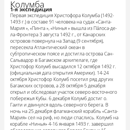
Колумба
1-я экспедиция
Первая экспедиция Христофора Колумба (1492-
1493 г.) в составе 91 человека на судах «Санта-
Мария », «Пинта », «Нинья » вышла из Пáлоса-де-
ла-Фронтера 3 августа 1492 г., от Канарских
островов повернула на Запад (9 сентября),
пересекла Атлантический океан в
субтропическом поясе и достигла острова Сан-
Сальвадор в Багамском архипелаге, где
Христофор Колумб высадился 12 октября 1492 г.
(официальная дата открытия Америки). 14-24
октября Христофор Колумб посетил ряд других
Багамских островов, а 28 октября-5 декабря
открыл и обследовал участок северо-восточного
побережья Кубы. 6 декабря Колумб достиг о.
Гаити и двинулся вдоль северного берега. В
ночь на 25 декабря флагманский корабль «Санта-
Мария» сел на риф, но люди спаслись. Колумб на
корабле «Нинья» 4-16 января 1493 г. завершил