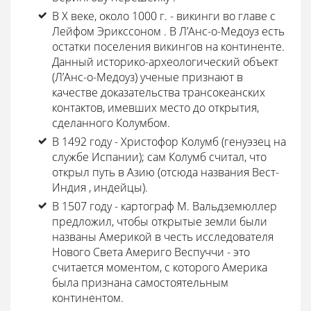
В X веке, около 1000 г. - викинги во главе с
Лейфом Эрикссоном . В Л’Анс-о-Медоуз есть
остатки поселения викингов на континенте.
Данный историко-археологический объект
(Л’Анс-о-Медоуз) ученые признают в
качестве доказательства трансокеанских
контактов, имевших место до открытия,
сделанного Колумбом.
В 1492 году - Христофор Колумб (генуэзец на
службе Испании); сам Колумб считал, что
открыл путь в Азию (отсюда названия Вест-
Индия , индейцы).
В 1507 году - картограф М. Вальдземюллер
предложил, чтобы открытые земли были
названы Америкой в честь исследователя
Нового Света Америго Веспуччи - это
считается моментом, с которого Америка
была признана самостоятельным
континентом.