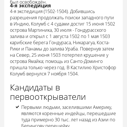
был освобождён.
4-я экспедиция
4-я экспедиция (1502-1504). Добившись
разрешения продолжать поиски западного пути
в Индию, Колумб с 4 судами достиг 15 июня 1502
острова Мартиника, 30 июля - Гондурасского
залива и открыл с 1 августа 1502 по 1 мая 1503
карибские берега Гондураса, Никарагуа, Коста-
Рики и Панамы до залива Ураба. Повернув затем
на Север, 25 июня 1503 потерпел крушение у
острова Ямайка; помощь из Санто-Доминго
пришла только через год. В Кастилию Христофор
Колумб вернулся 7 ноября 1504.
Кандидаты в
первооткрыватели
Первыми людьми, заселившими Америку,
являются коренные индейцы, перешедшие
туда примерно 30 тыс. лет назад из Азии по
Берингову перешейку .