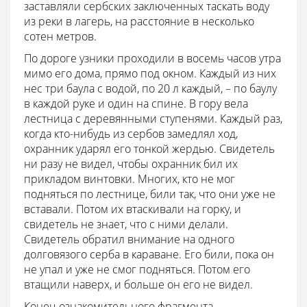
заставляли сербских заключенных таскать воду
из реки в лагерь, на расстояние в несколько
сотен метров.
По дороге узники проходили в восемь часов утра
мимо его дома, прямо под окном. Каждый из них
нес три баула с водой, по 20 л каждый, – по баулу
в каждой руке и один на спине. В гору вела
лестница с деревянными ступенями. Каждый раз,
когда кто-нибудь из сербов замедлял ход,
охранник ударял его тонкой жердью. Свидетель
ни разу не видел, чтобы охранник бил их
прикладом винтовки. Многих, кто не мог
подняться по лестнице, били так, что они уже не
вставали. Потом их втаскивали на горку, и
свидетель не знает, что с ними делали.
Свидетель обратил внимание на одного
долговязого серба в караване. Его били, пока он
не упал и уже не смог подняться. Потом его
втащили наверх, и больше он его не видел.
Конец ознакомительного фрагмента.