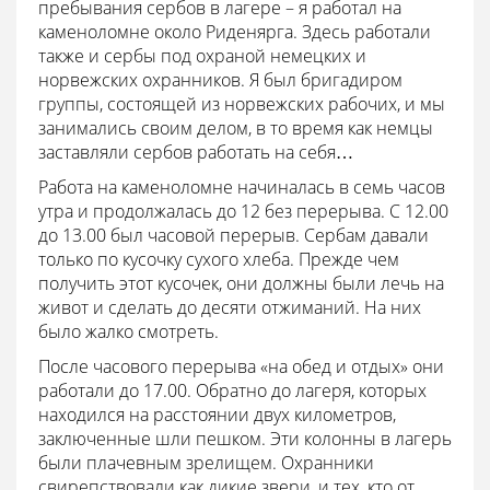
пребывания сербов в лагере – я работал на
каменоломне около Риденярга. Здесь работали
также и сербы под охраной немецких и
норвежских охранников. Я был бригадиром
группы, состоящей из норвежских рабочих, и мы
занимались своим делом, в то время как немцы
заставляли сербов работать на себя…
Работа на каменоломне начиналась в семь часов
утра и продолжалась до 12 без перерыва. С 12.00
до 13.00 был часовой перерыв. Сербам давали
только по кусочку сухого хлеба. Прежде чем
получить этот кусочек, они должны были лечь на
живот и сделать до десяти отжиманий. На них
было жалко смотреть.
После часового перерыва «на обед и отдых» они
работали до 17.00. Обратно до лагеря, которых
находился на расстоянии двух километров,
заключенные шли пешком. Эти колонны в лагерь
были плачевным зрелищем. Охранники
свирепствовали как дикие звери, и тех, кто от