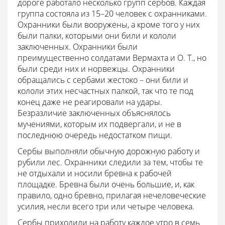
дороге работало несколько групп сербов. Каждая
группа состояла из 15–20 человек с охранниками.
Охранники были вооружены, а кроме того у них
были палки, которыми они били и кололи
заключенных. Охранники были
преимущественно солдатами Вермахта и О. Т., но
были среди них и норвежцы. Охранники
обращались с сербами жестоко – они били и
кололи этих несчастных палкой, так что те под
конец даже не реагировали на удары.
Безразличие заключенных объяснялось
мучениями, которым их подвергали, и не в
последнюю очередь недостатком пищи.
Сербы выполняли обычную дорожную работу и
рубили лес. Охранники следили за тем, чтобы те
не отдыхали и носили бревна к рабочей
площадке. Бревна были очень большие, и, как
правило, одно бревно, прилагая нечеловеческие
усилия, несли всего три или четыре человека.
Сербы приходили на работу каждое утро в семь