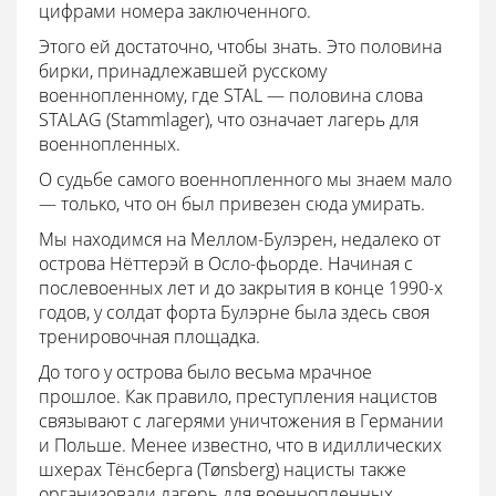
цифрами номера заключенного.
Этого ей достаточно, чтобы знать. Это половина
бирки, принадлежавшей русскому
военнопленному, где STAL — половина слова
STALAG (Stammlager), что означает лагерь для
военнопленных.
О судьбе самого военнопленного мы знаем мало
— только, что он был привезен сюда умирать.
Мы находимся на Меллом-Булэрен, недалеко от
острова Нёттерэй в Осло-фьорде. Начиная с
послевоенных лет и до закрытия в конце 1990-х
годов, у солдат форта Булэрне была здесь своя
тренировочная площадка.
До того у острова было весьма мрачное
прошлое. Как правило, преступления нацистов
связывают с лагерями уничтожения в Германии
и Польше. Менее известно, что в идиллических
шхерах Тёнсберга (Tønsberg) нацисты также
организовали лагерь для военнопленных,