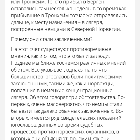
или Тронхейм. Те, кто прибыл в Берген,
оставались там несколько недель, в то время как
прибывшие в Тронхейм тотчас же отправлялись
дальше, к месту назначения – в лагеря,
построенные немцами в Северной Норвегии.
Почему они стали заключенными?
На этот счет существуют противоречивые
мнения, как и о том, что это были за люди.
Позднее мы ближе коснемся различных мнений
об этом. Все указывает, однако, на то, что
большинство югославов были политическими
заключенными, такими же, как и норвежцы,
попавшие в немецкие концентрационные
лагеря. Об этом говорят три обстоятельства. Во-
первых, очень маловероятно, что немцы стали
бы везти так далеко обычных заключенных. Во-
вторых, имеется ряд свидетельских показаний
югославов, данных во время судебных
процессов против норвежских охранников, в
которых они объясняют, почему и как они