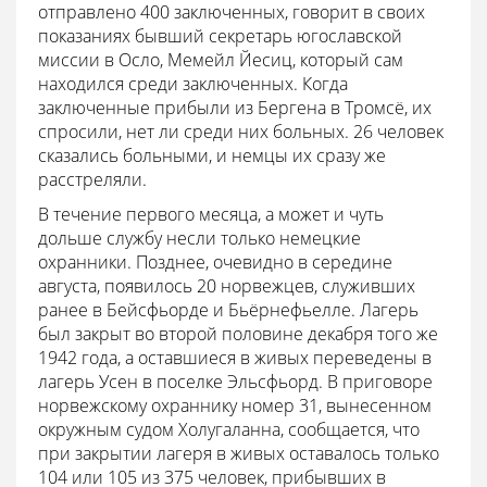
отправлено 400 заключенных, говорит в своих
показаниях бывший секретарь югославской
миссии в Осло, Мемейл Йесиц, который сам
находился среди заключенных. Когда
заключенные прибыли из Бергена в Тромсё, их
спросили, нет ли среди них больных. 26 человек
сказались больными, и немцы их сразу же
расстреляли.
В течение первого месяца, а может и чуть
дольше службу несли только немецкие
охранники. Позднее, очевидно в середине
августа, появилось 20 норвежцев, служивших
ранее в Бейсфьорде и Бьёрнефьелле. Лагерь
был закрыт во второй половине декабря того же
1942 года, а оставшиеся в живых переведены в
лагерь Усен в поселке Эльсфьорд. В приговоре
норвежскому охраннику номер 31, вынесенном
окружным судом Холугаланна, сообщается, что
при закрытии лагеря в живых оставалось только
104 или 105 из 375 человек, прибывших в