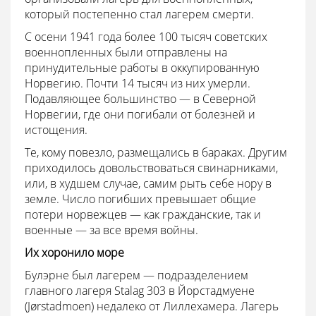
который постепенно стал лагерем смерти.
С осени 1941 года более 100 тысяч советских
военнопленных были отправлены на
принудительные работы в оккупированную
Норвегию. Почти 14 тысяч из них умерли.
Подавляющее большинство — в Северной
Норвегии, где они погибали от болезней и
истощения.
Те, кому повезло, размещались в бараках. Другим
приходилось довольствоваться свинарниками,
или, в худшем случае, самим рыть себе нору в
земле. Число погибших превышает общие
потери норвежцев — как гражданские, так и
военные — за все время войны.
Их хоронило море
Булэрне был лагерем — подразделением
главного лагеря Stalag 303 в Йорстадмуене
(Jørstadmoen) недалеко от Лиллехамера. Лагерь