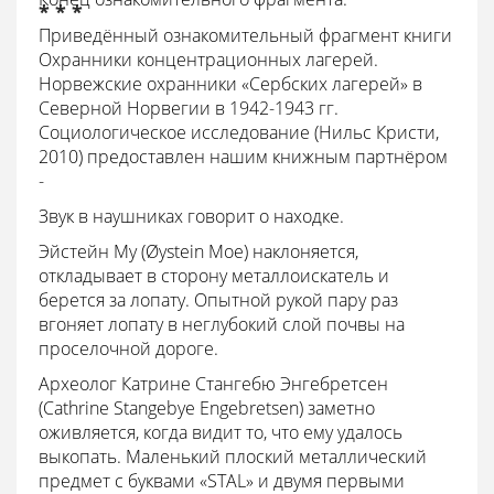
* * *
Приведённый ознакомительный фрагмент книги
Охранники концентрационных лагерей.
Норвежские охранники «Сербских лагерей» в
Северной Норвегии в 1942-1943 гг.
Социологическое исследование (Нильс Кристи,
2010) предоставлен нашим книжным партнёром
-
Звук в наушниках говорит о находке.
Эйстейн Му (Øystein Moe) наклоняется,
откладывает в сторону металлоискатель и
берется за лопату. Опытной рукой пару раз
вгоняет лопату в неглубокий слой почвы на
проселочной дороге.
Археолог Катрине Стангебю Энгебретсен
(Cathrine Stangebye Engebretsen) заметно
оживляется, когда видит то, что ему удалось
выкопать. Маленький плоский металлический
предмет с буквами «SТAL» и двумя первыми