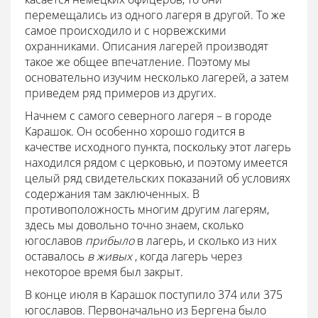
перемещались из одного лагеря в другой. То же
самое происходило и с норвежскими
охранниками. Описания лагерей производят
такое же общее впечатление. Поэтому мы
основательно изучим несколько лагерей, а затем
приведем ряд примеров из других.
Начнем с самого северного лагеря – в городе
Карашок. Он особенно хорошо годится в
качестве исходного пункта, поскольку этот лагерь
находился рядом с церковью, и поэтому имеется
целый ряд свидетельских показаний об условиях
содержания там заключенных. В
противоположность многим другим лагерям,
здесь мы довольно точно знаем, сколько
югославов
прибыло
в лагерь, и сколько из них
оставалось
в живых
, когда лагерь через
некоторое время был закрыт.
В конце июля в Карашок поступило 374 или 375
югославов. Первоначально из Бергена было