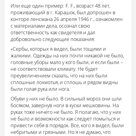
Или еще один пример: F. F., возраст 48 лет,
проживающий в г. Карашок, был допрошен в
конторе ленсмана 26 апреля 1946 г., ознакомлен
с материалами дела, осознал свою
ответственность как свидетеля и дал
добровольно следующие показания:
«Сербы, которых я видел, были тощими и
жалкими. Одежды на них почти никакой не было,
головные уборы мало у кого были, и если были –
не соответствовали климату. Не будет
преувеличением сказать, что на них были
сплошные лохмотья, и сплошь и рядом видны
были голая рука или нога.
Обуви у них не было. В сильный мороз они шли
босяком, завернув ноги в куски мешковины. На
руках тоже ничего не было. Я полагаю, что у них
не было и возможности как следует помыться и
привести себя в порядок. Все, кого я видел, были
небритыми и грязными. Но я не думаю, что