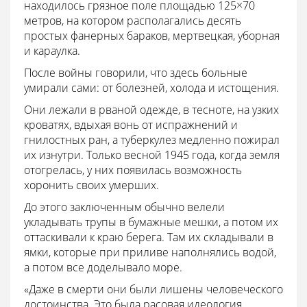
находилось грязное поле площадью 125×70
метров, на котором располагались десять
простых фанерных бараков, мертвецкая, уборная
и караулка.
После войны говорили, что здесь больные
умирали сами: от болезней, холода и истощения.
Они лежали в рваной одежде, в тесноте, на узких
кроватях, вдыхая вонь от испражнений и
гнилостных ран, а туберкулез медленно пожирал
их изнутри. Только весной 1945 года, когда земля
отогрелась, у них появилась возможность
хоронить своих умерших.
До этого заключенным обычно велели
укладывать трупы в бумажные мешки, а потом их
оттаскивали к краю берега. Там их складывали в
ямки, которые при приливе наполнялись водой,
а потом все доделывало море.
«Даже в смерти они были лишены человеческого
достоинства. Это была расовая идеология