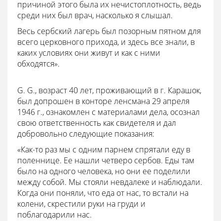
причиной этого была их нечистоплотность, ведь
среди них был врач, насколько я слышал.
Весь сербский лагерь был позорным пятном для
всего церковного прихода, и здесь все знали, в
каких условиях они живут и как с ними
обходятся».
G. G., возраст 40 лет, проживающий в г. Карашок,
был допрошен в конторе ленсмана 29 апреля
1946 г., ознакомлен с материалами дела, осознал
свою ответственность как свидетеля и дал
добровольно следующие показания:
«Как-то раз мы с одним парнем спрятали еду в
поленнице. Ее нашли четверо сербов. Еды там
было на одного человека, но они ее поделили
между собой. Мы стояли невдалеке и наблюдали.
Когда они поняли, что еда от нас, то встали на
колени, скрестили руки на груди и
поблагодарили нас.