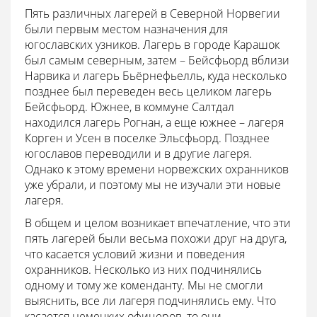
Пять различных лагерей в Северной Норвегии
были первым местом назначения для
югославских узников. Лагерь в городе Карашок
был самым северным, затем – Бейсфьорд вблизи
Нарвика и лагерь Бьёрнефьелль, куда несколько
позднее был переведен весь целиком лагерь
Бейсфьорд. Южнее, в коммуне Салтдал
находился лагерь Рогнан, а еще южнее – лагеря
Корген и Усен в поселке Эльсфьорд. Позднее
югославов переводили и в другие лагеря.
Однако к этому времени норвежских охранников
уже убрали, и поэтому мы не изучали эти новые
лагеря.
В общем и целом возникает впечатление, что эти
пять лагерей были весьма похожи друг на друга,
что касается условий жизни и поведения
охранников. Несколько из них подчинялись
одному и тому же коменданту. Мы не смогли
выяснить, все ли лагеря подчинялись ему. Что
касается немецких офицеров, то они