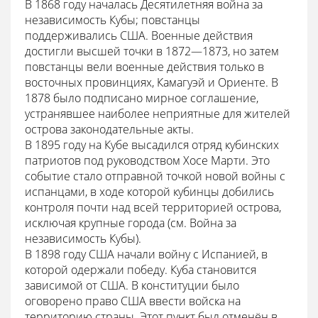
В 1868 году началась Десятилетняя война за
независимость Кубы; повстанцы
поддерживались США. Военные действия
достигли высшей точки в 1872—1873, но затем
повстанцы вели военные действия только в
восточных провинциях, Камагуэй и Ориенте. В
1878 было подписано мирное соглашение,
устранявшее наиболее неприятные для жителей
острова законодательные акты.
В 1895 году на Кубе высадился отряд кубинских
патриотов под руководством Хосе Марти. Это
событие стало отправной точкой новой войны с
испанцами, в ходе которой кубинцы добились
контроля почти над всей территорией острова,
исключая крупные города (см. Война за
независимость Кубы).
В 1898 году США начали войну с Испанией, в
которой одержали победу. Куба становится
зависимой от США. В конституции было
оговорено право США ввести войска на
территорию страны. Этот пункт был отменён в