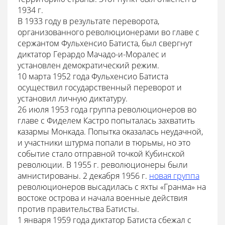
1934 г.
В 1933 году в результате переворота,
организованного революционерами во главе с
сержантом Фульхенсио Батиста, был свергнут
диктатор Герардо Мачадо-и-Моралес и
установлен демократический режим.
10 марта 1952 года Фульхенсио Батиста
осуществил государственный переворот и
установил личную диктатуру.
26 июля 1953 года группа революционеров во
главе с Фиделем Кастро попыталась захватить
казармы Монкада. Попытка оказалась неудачной,
и участники штурма попали в тюрьмы, но это
событие стало отправной точкой Кубинской
революции. В 1955 г. революционеры были
амнистированы. 2 декабря 1956 г.
новая группа
революционеров высадилась с яхты «Гранма» на
востоке острова и начала военные действия
против правительства Батисты.
1 января 1959 года диктатор Батиста сбежал с