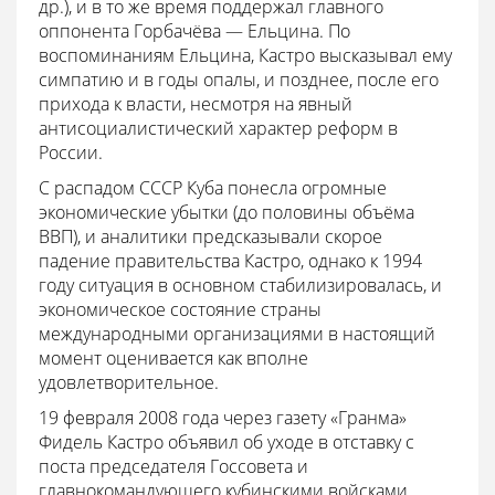
др.), и в то же время поддержал главного
оппонента Горбачёва — Ельцина. По
воспоминаниям Ельцина, Кастро высказывал ему
симпатию и в годы опалы, и позднее, после его
прихода к власти, несмотря на явный
антисоциалистический характер реформ в
России.
С распадом СССР Куба понесла огромные
экономические убытки (до половины объёма
ВВП), и аналитики предсказывали скорое
падение правительства Кастро, однако к 1994
году ситуация в основном стабилизировалась, и
экономическое состояние страны
международными организациями в настоящий
момент оценивается как вполне
удовлетворительное.
19 февраля 2008 года через газету «Гранма»
Фидель Кастро объявил об уходе в отставку с
поста председателя Госсовета и
главнокомандующего кубинскими войсками.