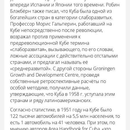
впереди Испании и Японии того времени. Робин
Блэкбёрн также писал, что Куба была одной из
богатейших стран в категории слаборазвитых.
Профессор Морис Гальперин, работавший на
Кубе непосредственно после революции,
возражал против применения к
предреволюционной Кубе термина
«слаборазвитая», вызывающего, по его словам,
ложные ассоциации с действительно отсталыми
странами, и предлагал называть её
«среднеразвитой». С другой стороны Groningen
Growth and Development Centre, проведя
собственные ретроспективные расчёты по
особой методике, получили данные,
утверждающие, что Куба в 1958 г. уступала этим
странам и ряду латиноамериканских.
Согласно статистике, в 1951 году на Кубе было
122 тысячи автомобилей на 5,5 млн населения, то
есть 1 автомобиль на 41 человека. При этом, по
мнению авторов Area Handbook for Cuba, «это