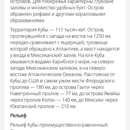
островов. Для побережья характерны глубокие
заливы и множество удобных бухт. Остров
обрамлён рифами и другими коралловыми
образованиями.
Территория Кубы — 111 тысяч км². Остров,
протянувшийся с запада на восток на 1250 км,
нередко сравнивают с ящерицей, туловище
которой обращено к Атлантике, а хвост находится
у входа в Мексиканский залив. На юге Куба
омывается водами Карибского моря, на северо-
западе Мексиканским заливом, а на северо-
востоке Атлантическим Океаном. Расстояние от
Кубы до США в самом узком месте Флоридского
пролива — 180 км, до острова Гаити через
Наветренный пролив — 77 км, до острова Ямайка
через пролив Колон — 140 км, до Мексики через
Юкатанский пролив — 210 км.
Рельеф
Рельеф Кубы преимущественно равнинный.