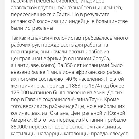
населяли племена сибонеев, индейцев
аравакской группы, гуанаханабеев и индейцев,
переселившихся с Гаити. Но в результате
испанской колонизации индейцы в большинстве
были истреблены.
Так как испанским колонистам требовалось много
рабочих рук, прежде всего для работы на
плантациях, они начали ввозить рабов из
центральной Африки (в основном йоруба,
ашанти, эве, конго). За 350 лет испанцами было
ввезено более 1 миллиона африканских рабов,
их потомки составляют 40 % населения. По этой
же причине за период с 1853 по 1874 год более
125 000 китайцев было ввезено из Азии. До сих
пор в Гаване сохранился «Чайна-Таун». Кроме
того, ввозились рабы-индейцы, но в небольших
количествах, из Юкатана, Центральной и Южной
Америки. В этот же период из Испании прибыло
850000 переселенцев, в основном галисийцы,
кастильцы, наваррцы, каталонцы, правда, следует