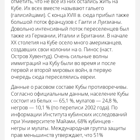
отметить, что не все из них остались жить на
Кубе. Их всех вместе называют гальего
(галисийцами). С конца XVIII в. сюда прибыл также
большой поток французов с Гаити и Луизианы.
Довольно интенсивный поток переселенцев был
также из Германии, Италии и Британии. В начале
XX столетия на Кубе осело много американцев,
создавших свои колонии на о. Пинос (наст.
Остров Хувентуд). Очень сильные волны
иммиграций на Кубу были во время и после
первой и второй мировых войн, в первую
очередь сюда переселялись евреи.
Данные о расовом составе Кубы противоречивы.
Согласно официальным данным, население Кубы
состоит из белых — 65,1 %, мулатов — 24,8 %,
негров — 10,1 % (по переписи 2002 года). По
информации Института кубинских исследований
при Университете Майами, 68% кубинцев -
негры и мулаты. Международная группа защиты
прав меньшинств утверждает, что 51%