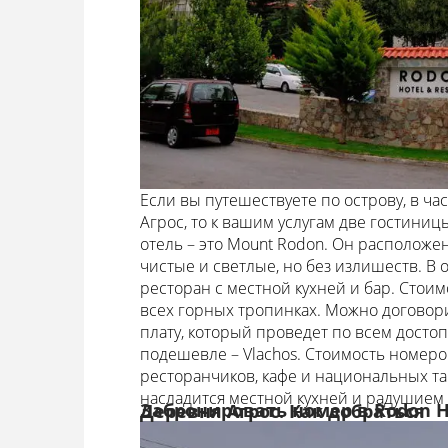
Если вы путешествуете по острову, в ча
Агрос, то к вашим услугам две гостини
отель – это Mount Rodon. Он расположен
чистые и светлые, но без излишеств. В 
ресторан с местной кухней и бар. Стоимо
всех горных тропинках. Можно договори
плату, который проведет по всем досто
подешевле – Vlachos. Стоимость номеро
ресторанчиков, кафе и национальных та
насладится местной кухней и радушием 
Забронировать номер в Rodon Ho
Деревня Агрос. Как добраться