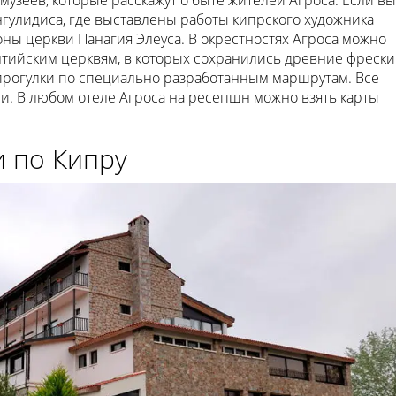
музеев, которые расскажут о быте жителей Агроса. Если вы
гулидиса, где выставлены работы кипрского художника
ны церкви Панагия Элеуса. В окрестностях Агроса можно
нтийским церквям, в которых сохранились древние фрески
прогулки по специально разработанным маршрутам. Все
и. В любом отеле Агроса на ресепшн можно взять карты
 по Кипру