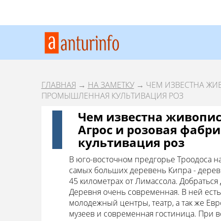
ГЛАВНАЯ
→
НА ЗАМЕТКУ
→ ЧЕМ ИЗВЕСТНА ЖИВ
ПРОМЫШЛЕННАЯ КУЛЬТИВАЦИЯ РОЗ
Чем известна живописн
Агрос и розовая фабр
культивация роз
В юго-восточном предгорье Троодоса на
самых больших деревень Кипра - дерев
45 километрах от Лимассола. Добраться 
Деревня очень современная. В ней есть
молодежный центры, театр, а так же Ев
музеев и современная гостиница. При вс