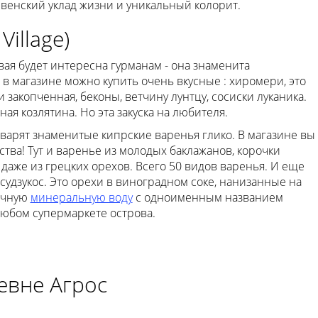
венский уклад жизни и уникальный колорит.
illage)
вая будет интересна гурманам - она знаменита
в магазине можно купить очень вкусные : хиромери, это
закопченная, беконы, ветчину лунтцу, сосиски луканика.
ая козлятина. Но эта закуска на любителя.
, варят знаменитые кипрские варенья глико. В магазине вы
ства! Тут и варенье из молодых баклажанов, корочки
даже из грецких орехов. Всего 50 видов варенья. И еще
судзукос. Это орехи в виноградном соке, нанизанные на
личную
минеральную воду
с одноименным названием
любом супермаркете острова.
евне Агрос