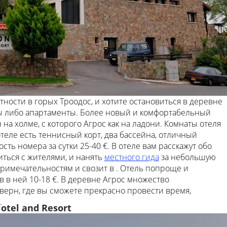
стности в горых Троодос, и хотите остановиться в деревне
цы либо апартаменты. Более новый и комфортабельный
 на холме, с которого Агрос как на ладони. Комнаты отеля
отеле есть теннисный корт, два бассейна, отличный
сть номера за сутки 25-40 €. В отеле вам расскажут обо
ться с жителями, и нанять
местного гида
за небольшую
примечательностям и свозит в . Отель попроще и
в в ней 10-18 €. В деревне Агрос множество
верн, где вы сможете прекрасно провести время,
.
tel and Resort