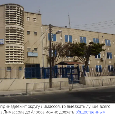
 принадлежит округу Лимассол, то выезжать лучше всего
 из Лимассола до Агроса можно доехать
общественным