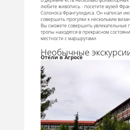
В деревне есть несколько фольклорных 
любите живопись - посетите музей Фран
Солоноса Франгулидиса. Он написал ико
совершить прогулки к нескольким виза
Вы сможете совершить увлекательные 
тропы находятся в прекрасном состояни
местности с маршрутами.
Необычные экскурсии
Отели в Агросе