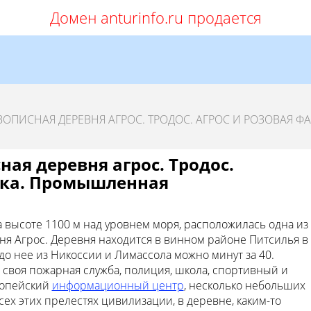
Домен anturinfo.ru продается
ОПИСНАЯ ДЕРЕВНЯ АГРОС. ТРОДОС. АГРОС И РОЗОВАЯ ФА
ая деревня агрос. Тродос.
ика. Промышленная
 высоте 1100 м над уровнем моря, расположилась одна из
ня Агрос. Деревня находится в винном районе Питсилья в
до нее из Никоссии и Лимассола можно минут за 40.
 своя пожарная служба, полиция, школа, спортивный и
ропейский
информационный центр
, несколько небольших
ех этих прелестях цивилизации, в деревне, каким-то