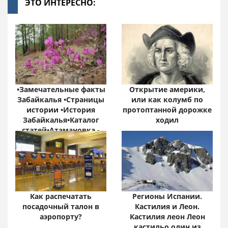
ЭТО ИНТЕРЕСНО:
•Замечательные факты
Открытие америки,
Забайкалья •Страницы
или как колумб по
истории •История
протоптанной дорожке
Забайкалья•Каталог
ходил
статей•Атамановка -
Онлайн•
Забайкальский край:
цифры и факты
Как распечатать
Регионы Испании.
посадочный талон в
Кастилия и Леон.
аэропорту?
Кастилия леон Леон
кастильо один из