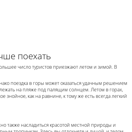
учше поехать
ольшее число туристов приезжают летом и зимой. В
нако поездка в горы может оказаться удачным решением
 лежать на пляже под палящим солнцем. Летом в горах,
ое знойное, как на равнине, к тому же есть всегда легкий
жно также насладиться красотой местной природы и
рным тропинкам. Здесь вы отдохнете и душой, и телом,