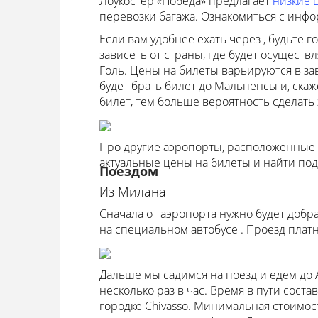
Лоукостер «Победа» предлагает
низкие 
перевозки багажа. Ознакомиться с инфо
Если вам удобнее ехать через , будьте г
зависеть от страны, где будет осуществ
Голь. Цены на билеты варьируются в за
будет брать билет до Мальпенсы и, скаж
билет, тем больше вероятность сделать 
Про другие аэропорты, расположенные в
актуальные цены на билеты и найти под
Поездом
Из Милана
Сначала от аэропорта нужно будет добр
на специальном автобусе . Проезд платн
Дальше мы садимся на поезд и едем до А
несколько раз в час. Время в пути соста
городке Chivasso. Минимальная стоимость