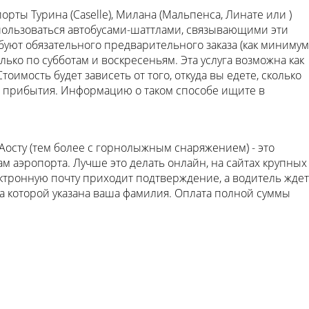
орты Турина (Caselle), Милана (Мальпенса, Линате или )
спользоваться автобусами-шаттлами, связывающими эти
ебуют обязательного предварительного заказа (как минимум
олько по субботам и воскресеньям. Эта услуга возможна как
тоимость будет зависеть от того, откуда вы едете, сколько
о прибытия. Информацию о таком способе ищите в
осту (тем более с горнолыжным снаряжением) - это
ам аэропорта. Лучше это делать онлайн, на сайтах крупных
ектронную почту приходит подтверждение, а водитель ждет
на которой указана ваша фамилия. Оплата полной суммы