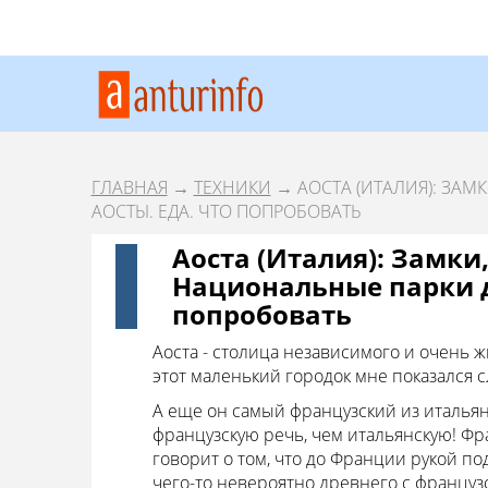
ГЛАВНАЯ
→
ТЕХНИКИ
→ АОСТА (ИТАЛИЯ): ЗА
АОСТЫ. ЕДА. ЧТО ПОПРОБОВАТЬ
Аоста (Италия): Замки
Национальные парки д
попробовать
Аоста - столица независимого и очень ж
этот маленький городок мне показался 
А еще он самый французский из итальян
французскую речь, чем итальянскую! Фра
говорит о том, что до Франции рукой по
чего-то невероятно древнего с француз