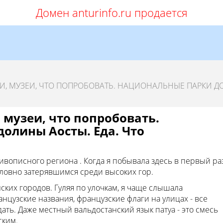
Домен anturinfo.ru продается
МКИ, МУЗЕИ, ЧТО ПОПРОБОВАТЬ. НАЦИОНАЛЬНЫЕ ПАРКИ 
, музеи, что попробовать.
олины Аосты. Еда. Что
ивописного региона . Когда я побывала здесь в первый раз
словно затерявшимся среди высоких гор.
ских городов. Гуляя по улочкам, я чаще слышала
нцузские названия, французские флаги на улицах - все
дать. Даже местный вальдостанский язык патуа - это смесь
ским.