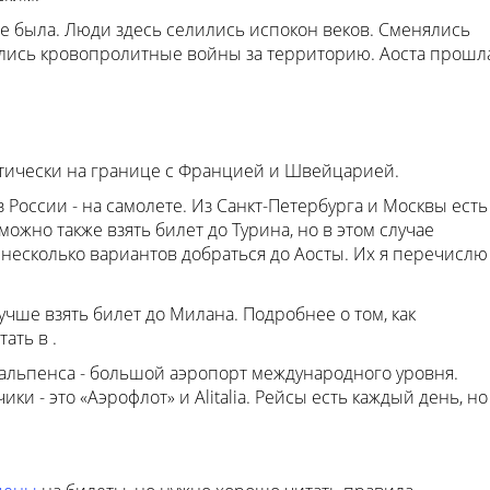
не была. Люди здесь селились испокон веков. Сменялись
елись кровопролитные войны за территорию. Аоста прошл
ктически на границе с Францией и Швейцарией.
 России - на самолете. Из Санкт-Петербурга и Москвы есть
жно также взять билет до Турина, но в этом случае
 несколько вариантов добраться до Аосты. Их я перечислю
учше взять билет до Милана. Подробнее о том, как
ать в .
льпенса - большой аэропорт международного уровня.
 - это «Аэрофлот» и Alitalia. Рейсы есть каждый день, но