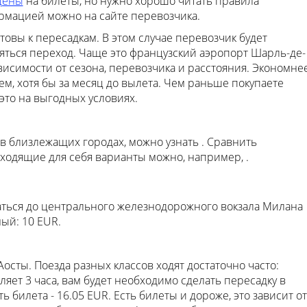
цены
на билеты, но нужно хорошо читать правила
рмацией можно на сайте перевозчика.
отовы к пересадкам. В этом случае перевозчик будет
ляться переход. Чаще это французский аэропорт Шарль-де-
висимости от сезона, перевозчика и расстояния. Экономне
ем, хотя бы за месяц до вылета. Чем раньше покупаете
это на выгодных условиях.
 близлежащих городах, можно узнать . Сравнить
ходящие для себя варианты можно, например, .
аться до центрального железнодорожного вокзала Милана
ый: 10 EUR.
осты. Поезда разных классов ходят достаточно часто:
вляет 3 часа, вам будет необходимо сделать пересадку в
 билета - 16.05 EUR. Есть билеты и дороже, это зависит от