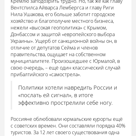
Кремлю заподозрить трудно. Но, так же как главу
Вентспилса Айварса Лембергса и главу Риги
Нила Ушакова, его больше заботит городское
хозяйство и благополучие местного бизнеса,
нежели «высокая геополитика» с Крымом,
Донбассом и защитой «европейского выбора
Украины». Ущерб от санкционной войны он, в
отличие от депутатов Сейма и членов
правительства, ощущает на собственном
муниципалитете. Произошедшее с Юрмалой, в
свою очередь, – ещё один классический случай
прибалтийского «самострела».
Политики хотели навредить России и
«послать ей сигнал», в итоге
эффективно прострелили себе ногу.
Россияне облюбовали юрмальские курорты ещё
с советских времен. Они составляли порядка 40%
туристов. За 12 лет своего существования одна