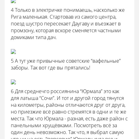
4 Только в электричке понимаешь, насколько же
Рига маленькая. Стартовав из самого центра,
поезд шустро пересекает Даугаву и въезжает в
промзону, которая вскоре сменяется частными
домиками типа дач.
5 А тут уже привычные советские “вафельные”
заборы. Так вот где вы прятались!
6 Для среднечго россиянина “Юрмала” это как
для латыша “Сочи”. И тот и другой город тянутся
на километры, районы отличаются друг от друга,
но приезжие всё равно стремятся в одни и те же
места. Так что Юрмала - разная, есть даже район с
панельными хрущёвками. Посмотреть всё за
один день невозможно. Так что, я выбрал самую