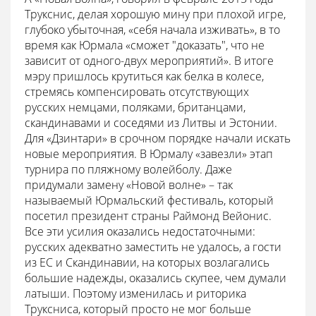
Трукснис, делая хорошую мину при плохой игре,
глубоко убыточная, «себя начала изживать», в то
время как Юрмала «сможет "доказать", что не
зависит от одного-двух мероприятий». В итоге
мэру пришлось крутиться как белка в колесе,
стремясь компенсировать отсутствующих
русских немцами, поляками, британцами,
скандинавами и соседями из Литвы и Эстонии.
Для «Дзинтари» в срочном порядке начали искать
новые мероприятия. В Юрмалу «завезли» этап
турнира по пляжному волейболу. Даже
придумали замену «Новой волне» – так
называемый Юрмальский фестиваль, который
посетил президент страны Раймонд Вейонис.
Все эти усилия оказались недостаточными:
русских адекватно заместить не удалось, а гости
из ЕС и Скандинавии, на которых возлагались
большие надежды, оказались скупее, чем думали
латыши. Поэтому изменилась и риторика
Труксниса, который просто не мог больше