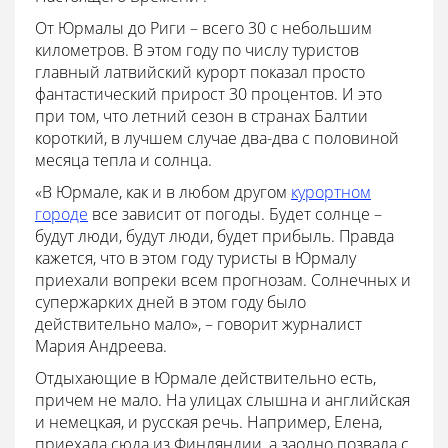
От Юрмалы до Риги – всего 30 с небольшим
километров. В этом году по числу туристов
главный латвийский курорт показал просто
фантастический прирост 30 процентов. И это
при том, что летний сезон в странах Балтии
короткий, в лучшем случае два-два с половиной
месяца тепла и солнца.
«В Юрмале, как и в любом другом
курортном
городе
все зависит от погоды. Будет солнце –
будут люди, будут люди, будет прибыль. Правда
кажется, что в этом году туристы в Юрмалу
приехали вопреки всем прогнозам. Солнечных и
супержарких дней в этом году было
действительно мало», – говорит журналист
Мария Андреева.
Отдыхающие в Юрмале действительно есть,
причем не мало. На улицах слышна и английская
и немецкая, и русская речь. Например, Елена,
приехала сюда из Финляндии, а заодно позвала с