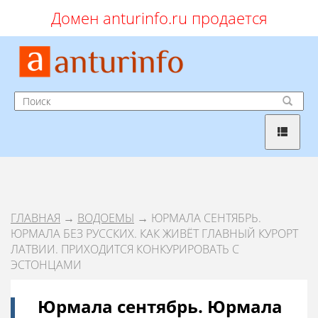
Домен anturinfo.ru продается
ГЛАВНАЯ
→
ВОДОЕМЫ
→ ЮРМАЛА СЕНТЯБРЬ.
ЮРМАЛА БЕЗ РУССКИХ. КАК ЖИВЁТ ГЛАВНЫЙ КУРОРТ
ЛАТВИИ. ПРИХОДИТСЯ КОНКУРИРОВАТЬ С
ЭСТОНЦАМИ
Юрмала сентябрь. Юрмала