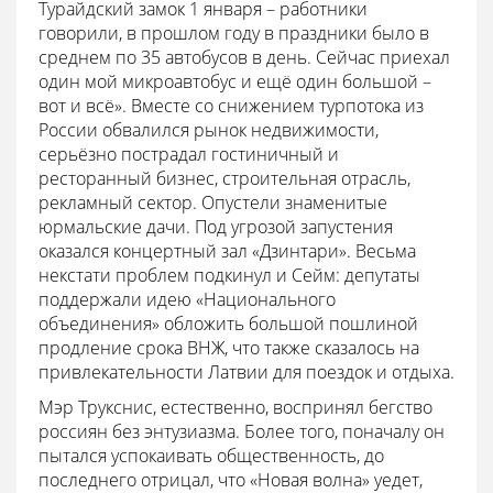
Турайдский замок 1 января – работники
говорили, в прошлом году в праздники было в
среднем по 35 автобусов в день. Сейчас приехал
один мой микроавтобус и ещё один большой –
вот и всё». Вместе со снижением турпотока из
России обвалился рынок недвижимости,
серьёзно пострадал гостиничный и
ресторанный бизнес, строительная отрасль,
рекламный сектор. Опустели знаменитые
юрмальские дачи. Под угрозой запустения
оказался концертный зал «Дзинтари». Весьма
некстати проблем подкинул и Сейм: депутаты
поддержали идею «Национального
объединения» обложить большой пошлиной
продление срока ВНЖ, что также сказалось на
привлекательности Латвии для поездок и отдыха.
Мэр Трукснис, естественно, воспринял бегство
россиян без энтузиазма. Более того, поначалу он
пытался успокаивать общественность, до
последнего отрицал, что «Новая волна» уедет,