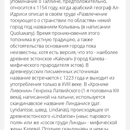
упоминание о Таллине, предположительно,
относится к 1154 году, когда арабский географ Ал-
Идриси описал в своём труде «Развлечение
тоскующего о странствии по областям» некий
город под названием Колывань (в написании
Quoluwany). Время проникновения этого
топонима в устную традицию, а также
обстоятельства основания города пока
неизвестны, хотя есть версия, что это - наиболее
древнее эстонское «Kalevan» (город Калева -
мифического прародителя эстов). В
древнерусских письменных источниках
название встречается с 1223 года и выходит из
употребления только в XVIII веке. В «Хронике
Ливонии» Генриха Латвийского (1-я половина XIII
века), написанной на латыни, используется
скандинавское название Линданисе (дат.
Lyndanisse, швед. Lindanäs), происходящее от
древнеэстонского «Lindanise» («мыс парового
поля» или же «сосок груди Линды» - мифической
жены Калева). Позднее скандинавы и немцы