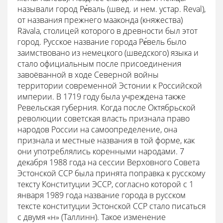
называли город Ре́валь (швед. и нем. устар. Reval),
от названия прежнего мааконда (княжества)
Rävala, столицей которого в древности был этот
город. Русское название города Ре́вель было
заимствовано из немецкого (шведского) языка и
стало официальным после присоединения
завоёванной в ходе Северной войны
территории современной Эстонии к Российской
империи. В 1719 году была учреждена также
Ревельская губерния. Когда после Октябрьской
революции советская власть признала право
народов России на самоопределение, она
признала и местные названия в той форме, как
они употреблялись коренными народами. 7
декабря 1988 года на сессии Верховного Совета
Эстонской ССР была принята поправка к русскому
тексту Конституции ЭССР, согласно которой с 1
января 1989 года название города в русском
тексте конституции Эстонской ССР стало писаться
с двумя «н» (Таллинн). Такое изменение