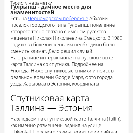
Туристу на заметку
Гулрыпш - дачное место для
знаменитостей
Есть на
Черноморском побережье
Абхазии
поселок городского типа Гулрыпш, появление
которого тесно связано с именем русского
мецената Николая Николаевича Смецкого. В 1989
году из-за болезни жены им необходимо было
сменить климат. Дело решил случай.
На странице интерактивная на русском языке
карта Таллина со спутника. Подробнее на
+погода. Ниже спутниковые снимки и поиск в
реальном времени Google Maps, фото города
уезда Харьюмаа в Эстонии, координаты
Спутниковая карта
Таллина — Эстония
Наблюдаем на спутниковой карте Таллина (Tallin),
как именно размещены здания на улице
Juhkentali. Просмотр схемы территории района,