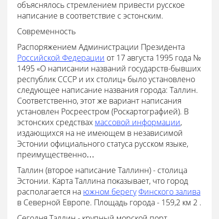
объяснялось стремлением привести русское
написание в соответствие с эстонским.
Современность
Распоряжением Администрации Президента
Российской Федерации
от 17 августа 1995 года №
1495 «О написании названий государств-бывших
республик СССР и их столиц» было установлено
следующее написание названия города: Таллин.
Соответственно, этот же вариант написания
установлен Росреестром (Роскартографией). В
эстонских средствах
массовой информации
,
издающихся на не имеющем в независимой
Эстонии официального статуса русском языке,
преимущественно…
Таллин (второе написание Таллинн) - столица
Эстонии. Карта Таллина показывает, что город
располагается на
южном берегу
Финского залива
в Северной Европе. Площадь города - 159,2 км 2 .
Сегодня Таллин - крупный морской порт.