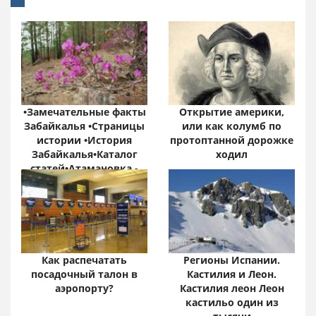
•Замечательные факты
Открытие америки,
Забайкалья •Страницы
или как колумб по
истории •История
протоптанной дорожке
Забайкалья•Каталог
ходил
статей•Атамановка -
Онлайн•
Забайкальский край:
цифры и факты
Как распечатать
Регионы Испании.
посадочный талон в
Кастилия и Леон.
аэропорту?
Кастилия леон Леон
кастильо один из