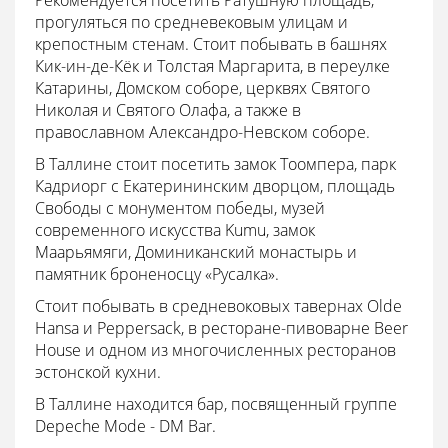
Рекомендуется посетить Ратушную площадь,
прогуляться по средневековым улицам и
крепостным стенам. Стоит побывать в башнях
Кик-ин-де-Кёк и Толстая Маргарита, в переулке
Катарины, Домском соборе, церквях Святого
Николая и Святого Олафа, а также в
православном Александро-Невском соборе.
В Таллине стоит посетить замок Тоомпера, парк
Кадриорг с Екатерининским дворцом, площадь
Свободы с монументом победы, музей
современного искусства Kumu, замок
Маарьямяги, Доминиканский монастырь и
памятник броненосцу «Русалка».
Стоит побывать в средневоковых тавернах Olde
Hansa и Peppersack, в ресторане-пивоварне Beer
House и одном из многочисленных ресторанов
эстонской кухни.
В Таллине находится бар, посвященный группе
Depeche Mode - DM Bar.