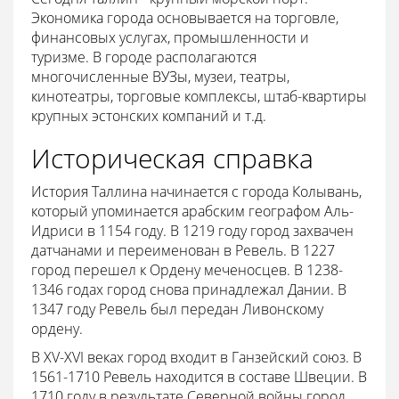
Экономика города основывается на торговле,
финансовых услугах, промышленности и
туризме. В городе располагаются
многочисленные ВУЗы, музеи, театры,
кинотеатры, торговые комплексы, штаб-квартиры
крупных эстонских компаний и т.д.
Историческая справка
История Таллина начинается с города Колывань,
который упоминается арабским географом Аль-
Идриси в 1154 году. В 1219 году город захвачен
датчанами и переименован в Ревель. В 1227
город перешел к Ордену меченосцев. В 1238-
1346 годах город снова принадлежал Дании. В
1347 году Ревель был передан Ливонскому
ордену.
В XV-XVI веках город входит в Ганзейский союз. В
1561-1710 Ревель находится в составе Швеции. В
1710 году в результате Северной войны город