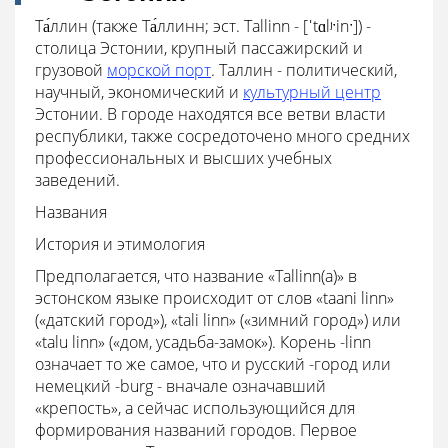
Та́ллин (также Та́ллинн; эст. Tallinn - [ˈtɑlʲˑinˑ]) -
столица Эстонии, крупный пассажирский и
грузовой
морской порт
. Таллин - политический,
научный, экономический и
культурный центр
Эстонии. В городе находятся все ветви власти
республики, также сосредоточено много средних
профессиональных и высших учебных
заведений.
Названия
История и этимология
Предполагается, что название «Tallinn(a)» в
эстонском языке происходит от слов «taani linn»
(«датский город»), «tali linn» («зимний город») или
«talu linn» («дом, усадьба-замок»). Корень -linn
означает то же самое, что и русский -город или
немецкий -burg - вначале означавший
«крепость», а сейчас использующийся для
формирования названий городов. Первое