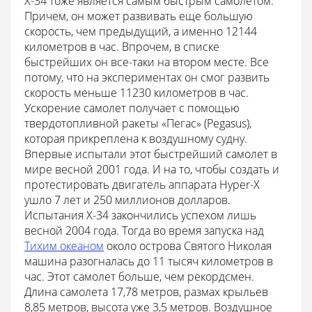
Х-34 тоже является самым быстрым самолетом.
Причем, он может развивать еще большую
скорость, чем предыдущий, а именно 12144
километров в час. Впрочем, в списке
быстрейших он все-таки на втором месте. Все
потому, что на экспериментах он смог развить
скорость меньше 11230 километров в час.
Ускорение самолет получает с помощью
твердотопливной ракеты «Пегас» (Pegasus),
которая прикреплена к воздушному судну.
Впервые испытали этот быстрейший самолет в
мире весной 2001 года. И на то, чтобы создать и
протестировать двигатель аппарата Hyper-X
ушло 7 лет и 250 миллионов долларов.
Испытания Х-34 закончились успехом лишь
весной 2004 года. Тогда во время запуска над
Тихим океаном
около острова Святого Николая
машина разогналась до 11 тысяч километров в
час. Этот самолет больше, чем рекордсмен.
Длина самолета 17,78 метров, размах крыльев
8,85 метров, высота уже 3,5 метров. Воздушное