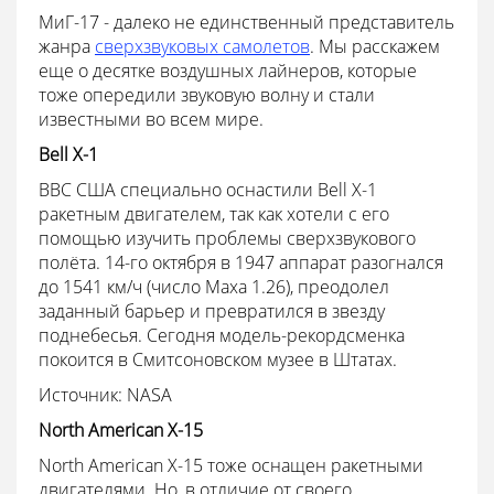
МиГ-17 - далеко не единственный представитель
жанра
сверхзвуковых самолетов
. Мы расскажем
еще о десятке воздушных лайнеров, которые
тоже опередили звуковую волну и стали
известными во всем мире.
Bell X-1
ВВС США специально оснастили Bell X-1
ракетным двигателем, так как хотели с его
помощью изучить проблемы сверхзвукового
полёта. 14-го октября в 1947 аппарат разогнался
до 1541 км/ч (число Маха 1.26), преодолел
заданный барьер и превратился в звезду
поднебесья. Сегодня модель-рекордсменка
покоится в Смитсоновском музее в Штатах.
Источник: NASA
North American X-15
North American X-15 тоже оснащен ракетными
двигателями. Но, в отличие от своего