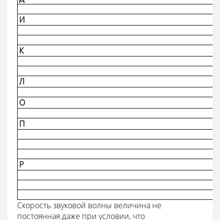
И
К
Л
О
П
Р
Скорость звуковой волны величина не
постоянная даже при условии, что