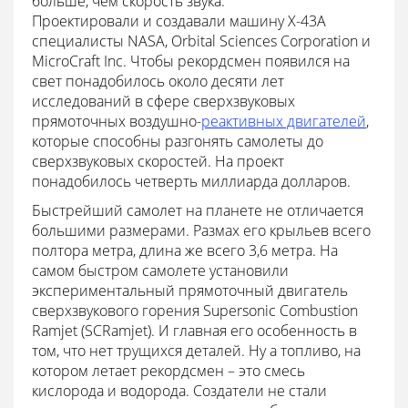
больше, чем скорость звука.
Проектировали и создавали машину X-43A
специалисты NASA, Orbital Sciences Corporation и
MicroCraft Inc. Чтобы рекордсмен появился на
свет понадобилось около десяти лет
исследований в сфере сверхзвуковых
прямоточных воздушно-
реактивных двигателей
,
которые способны разгонять самолеты до
сверхзвуковых скоростей. На проект
понадобилось четверть миллиарда долларов.
Быстрейший самолет на планете не отличается
большими размерами. Размах его крыльев всего
полтора метра, длина же всего 3,6 метра. На
самом быстром самолете установили
экспериментальный прямоточный двигатель
сверхзвукового горения Supersonic Combustion
Ramjet (SCRamjet). И главная его особенность в
том, что нет трущихся деталей. Ну а топливо, на
котором летает рекордсмен – это смесь
кислорода и водорода. Создатели не стали