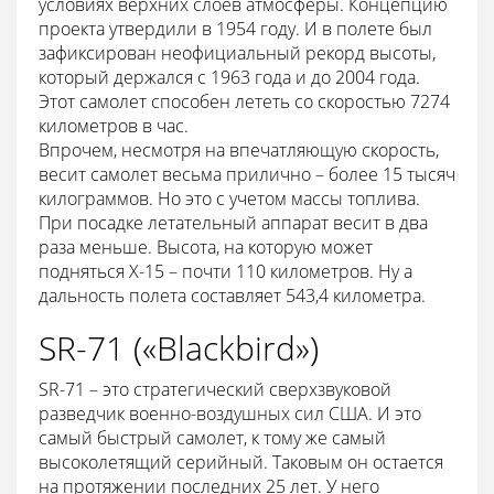
условиях верхних слоев атмосферы. Концепцию
проекта утвердили в 1954 году. И в полете был
зафиксирован неофициальный рекорд высоты,
который держался с 1963 года и до 2004 года.
Этот самолет способен лететь со скоростью 7274
километров в час.
Впрочем, несмотря на впечатляющую скорость,
весит самолет весьма прилично – более 15 тысяч
килограммов. Но это с учетом массы топлива.
При посадке летательный аппарат весит в два
раза меньше. Высота, на которую может
подняться Х-15 – почти 110 километров. Ну а
дальность полета составляет 543,4 километра.
SR-71 («Blackbird»)
SR-71 – это стратегический сверхзвуковой
разведчик военно-воздушных сил США. И это
самый быстрый самолет, к тому же самый
высоколетящий серийный. Таковым он остается
на протяжении последних 25 лет. У него