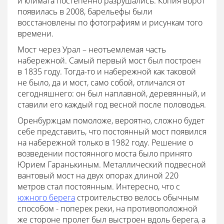
и климата постепенно разрушались. Копия ворот
появилась в 2008, барельефы были
восстановлены по фотографиям и рисункам того
времени.
Мост через Урал – неотъемлемая часть
набережной. Самый первый мост был построен
в 1835 году. Тогда-то и набережной как таковой
не было, да и мост, само собой, отличался от
сегодняшнего: он был наплавной, деревянный, и
ставили его каждый год весной после половодья.
Оренбуржцам помоложе, вероятно, сложно будет
себе представить, что постоянный мост появился
на набережной только в 1982 году. Решение о
возведении постоянного моста было принято
Юрием Гаранькиным. Металлический подвесной
вантовый мост на двух опорах длиной 220
метров стал постоянным. Интересно, что с
южного берега
строительство велось обычным
способом - поперек реки, на противоположной
же стороне пролет был выстроен вдоль берега, а