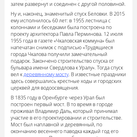
затем развернут и соединен с другой половиной.
Ну и, наконец, знаменитый спуск Беловки. В 2015
ему исполнилось 60 лет: в 1955 лестница с
колоннами и беседками была построена по
проекту архитектора Павла Перминова. 12 июля
1955 года в газете «Чкаловская коммуна» был
напечатан снимок с подписью «Трудящиеся
города Чкалова получили замечательный
подарок. Закончено строительство спуска от
бульвара имени Свердлова к Уралу». Тогда спуск
вел к
деревянному мосту
. В известные праздники
здесь совершались крестные ходы и городских
церквей для водоосвящения.
В 1835 году в Оренбурге через Урал был
построен первый мост. В то время в городе
проживал Владимир Даль, который принимал
участие в его проектировании и строительстве.
Мост был наплавной и деревянный, по
окончанию весеннего паводка каждый год его