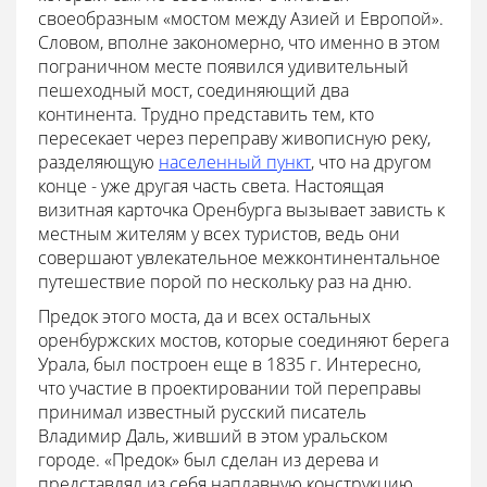
своеобразным «мостом между Азией и Европой».
Словом, вполне закономерно, что именно в этом
пограничном месте появился удивительный
пешеходный мост, соединяющий два
континента. Трудно представить тем, кто
пересекает через переправу живописную реку,
разделяющую
населенный пункт
, что на другом
конце - уже другая часть света. Настоящая
визитная карточка Оренбурга вызывает зависть к
местным жителям у всех туристов, ведь они
совершают увлекательное межконтинентальное
путешествие порой по нескольку раз на дню.
Предок этого моста, да и всех остальных
оренбуржских мостов, которые соединяют берега
Урала, был построен еще в 1835 г. Интересно,
что участие в проектировании той переправы
принимал известный русский писатель
Владимир Даль, живший в этом уральском
городе. «Предок» был сделан из дерева и
представлял из себя наплавную конструкцию,