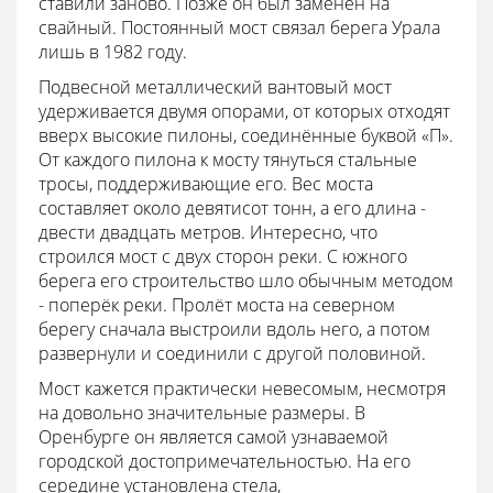
ставили заново. Позже он был заменён на
свайный. Постоянный мост связал берега Урала
лишь в 1982 году.
Подвесной металлический вантовый мост
удерживается двумя опорами, от которых отходят
вверх высокие пилоны, соединённые буквой «П».
От каждого пилона к мосту тянуться стальные
тросы, поддерживающие его. Вес моста
составляет около девятисот тонн, а его длина -
двести двадцать метров. Интересно, что
строился мост с двух сторон реки. С южного
берега его строительство шло обычным методом
- поперёк реки. Пролёт моста на северном
берегу сначала выстроили вдоль него, а потом
развернули и соединили с другой половиной.
Мост кажется практически невесомым, несмотря
на довольно значительные размеры. В
Оренбурге он является самой узнаваемой
городской достопримечательностью. На его
середине установлена стела,