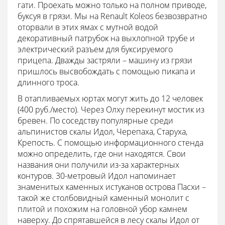
гати. Проехать можно только на полном приводе,
буксуя в грязи. Мы на Renault Koleos безвозвратно
оторвали в этих ямах с мутной водой
декоративный патрубок на выхлопной трубе и
электрический разъем для буксируемого
прицепа. Дважды застряли – машину из грязи
пришлось высвобождать с помощью пикапа и
длинного троса.
В отапливаемых юртах могут жить до 12 человек
(400 руб./место). Через Олху перекинут мостик из
бревен. По соседству популярные среди
альпинистов скалы Идол, Черепаха, Старуха,
Крепость. С помощью информационного стенда
можно определить, где они находятся. Свои
названия они получили из-за характерных
контуров. 30-метровый Идол напоминает
знаменитых каменных истуканов острова Пасхи –
такой же столбовидный каменный монолит с
плитой и похожим на головной убор камнем
наверху. До спрятавшейся в лесу скалы Идол от