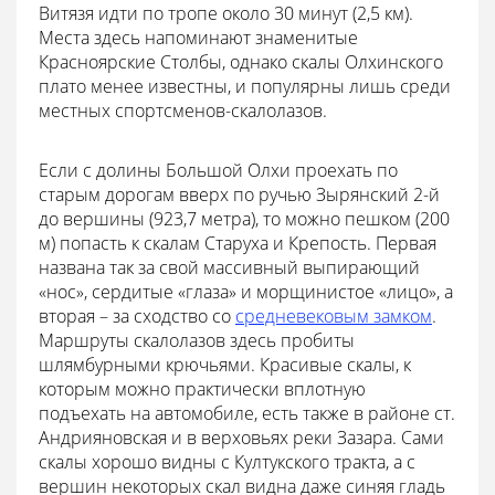
Витязя идти по тропе около 30 минут (2,5 км).
Места здесь напоминают знаменитые
Красноярские Cтолбы, однако скалы Олхинского
плато менее известны, и популярны лишь среди
местных спортсменов-скалолазов.
Если с долины Большой Олхи проехать по
старым дорогам вверх по ручью Зырянский 2-й
до вершины (923,7 метра), то можно пешком (200
м) попасть к скалам Старуха и Крепость. Первая
названа так за свой массивный выпирающий
«нос», сердитые «глаза» и морщинистое «лицо», а
вторая – за сходство со
средневековым замком
.
Маршруты скалолазов здесь пробиты
шлямбурными крючьями. Красивые скалы, к
которым можно практически вплотную
подъехать на автомобиле, есть также в районе ст.
Андрияновская и в верховьях реки Зазара. Сами
скалы хорошо видны с Култукского тракта, а с
вершин некоторых скал видна даже синяя гладь