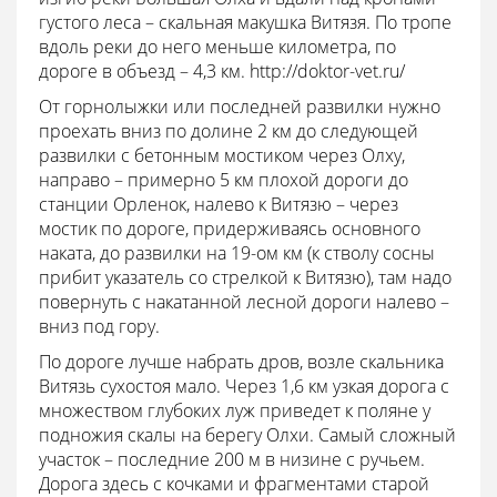
густого леса – скальная макушка Витязя. По тропе
вдоль реки до него меньше километра, по
дороге в объезд – 4,3 км. http://doktor-vet.ru/
От горнолыжки или последней развилки нужно
проехать вниз по долине 2 км до следующей
развилки с бетонным мостиком через Олху,
направо – примерно 5 км плохой дороги до
станции Орленок, налево к Витязю – через
мостик по дороге, придерживаясь основного
наката, до развилки на 19-ом км (к стволу сосны
прибит указатель со стрелкой к Витязю), там надо
повернуть с накатанной лесной дороги налево –
вниз под гору.
По дороге лучше набрать дров, возле скальника
Витязь сухостоя мало. Через 1,6 км узкая дорога с
множеством глубоких луж приведет к поляне у
подножия скалы на берегу Олхи. Самый сложный
участок – последние 200 м в низине с ручьем.
Дорога здесь с кочками и фрагментами старой