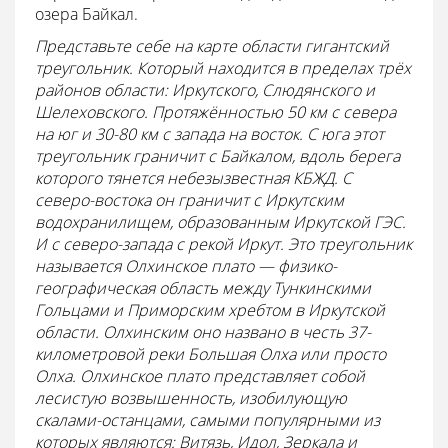
озера Байкал.
Представьте себе на карте области гигантский
треугольник. Который находится в пределах трёх
районов области: Иркутского, Слюдянского и
Шелеховского. Протяжённостью 50 км с севера
на юг и 30-80 км с запада на восток. С юга этот
треугольник граничит с Байкалом, вдоль берега
которого тянется небезызвестная КБЖД. С
северо-востока он граничит с Иркутским
водохранилищем, образованным Иркутской ГЭС.
И с северо-запада с рекой Иркут. Это треугольник
называется Олхинское плато — физико-
географическая область между Тункинскими
Гольцами и Приморским хребтом в Иркутской
области. Олхинским оно названо в честь 37-
километровой реки Большая Олха или просто
Олха. Олхинское плато представляет собой
лесистую возвышенность, изобилующую
скалами-останцами, самыми популярными из
которых являются: Витязь, Идол, Зеркала и