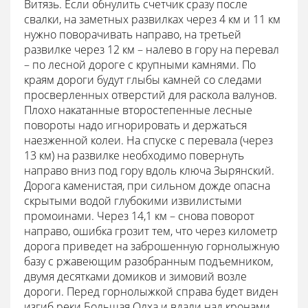
Витязь. Если обнулить счетчик сразу после
свалки, на заметных развилках через 4 км и 11 км
нужно поворачивать направо, на третьей
развилке через 12 км – налево в гору на перевал
– по лесной дороге с крупными камнями. По
краям дороги будут глыбы камней со следами
просверленных отверстий для раскола валунов.
Плохо накатанные второстепенные лесные
повороты надо игнорировать и держаться
наезженной колеи. На спуске с перевала (через
13 км) на развилке необходимо повернуть
направо вниз под гору вдоль ключа Зырянский.
Дорога каменистая, при сильном дожде опасна
скрытыми водой глубокими извилистыми
промоинами. Через 14,1 км – снова поворот
направо, ошибка грозит тем, что через километр
дорога приведет на заброшенную горнолыжную
базу с ржавеющим разобранным подъемником,
двумя десятками домиков и зимовий возле
дороги. Перед горнолыжкой справа будет виден
изгиб реки Большая Олха и вдали над кронами