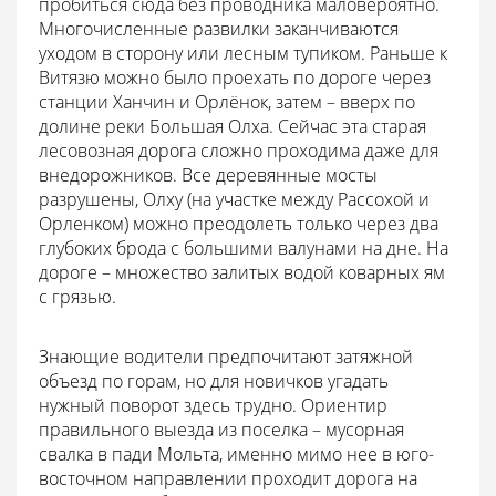
пробиться сюда без проводника маловероятно.
Многочисленные развилки заканчиваются
уходом в сторону или лесным тупиком. Раньше к
Витязю можно было проехать по дороге через
станции Ханчин и Орлёнок, затем – вверх по
долине реки Большая Олха. Сейчас эта старая
лесовозная дорога сложно проходима даже для
внедорожников. Все деревянные мосты
разрушены, Олху (на участке между Рассохой и
Орленком) можно преодолеть только через два
глубоких брода с большими валунами на дне. На
дороге – множество залитых водой коварных ям
с грязью.
Знающие водители предпочитают затяжной
объезд по горам, но для новичков угадать
нужный поворот здесь трудно. Ориентир
правильного выезда из поселка – мусорная
свалка в пади Мольта, именно мимо нее в юго-
восточном направлении проходит дорога на