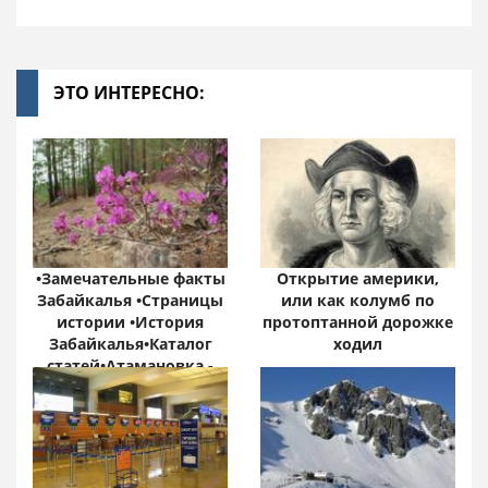
ЭТО ИНТЕРЕСНО:
•Замечательные факты
Открытие америки,
Забайкалья •Страницы
или как колумб по
истории •История
протоптанной дорожке
Забайкалья•Каталог
ходил
статей•Атамановка -
Онлайн•
Забайкальский край:
цифры и факты