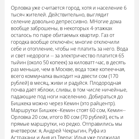
Орловка уже считается город, хотя и население 6
тысяч жителей. Действительно, выглядит
селение довольно депрессивно. МНогие дома
вообще заброшены, в некоторых 4-этажках
осталось по паре обитаемых квартир. Газ от
городка вообще отключён; многие отключили
себе и отопление, чтобы не платить за него. Вода
и свет недороги -- за электричество платится 65
тыйин (около 50 копеек) за киловатт-час, в десять
раз меньше, чем в Москве, вода тоже копеечная,
всего коммуналка выходит на двести сом (170
рублей) в месяц, живи и радуйся. Плодородная
почва даёт яблоки, сливы, в том числе ничейные,
падающие под ноги населению. Добираться до
Бишкека можно через Кемин (это райцентр).
Маршрутки Бишкек--Кемин стоят 60 сом, Кемин--
Орловка 20 сом, итого 80 сом (70 рублей), есть и
прямые маршрутки, но редко. Отправились мы
вчетвером: я, Андрей Чекрыгин, Руфа из
Астрахани и Аня из Твери; Илья уже поджидал