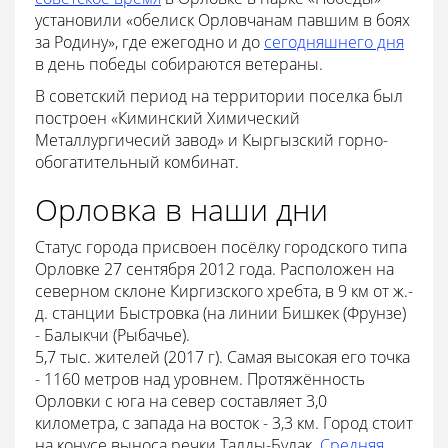
установили «обелиск Орловчанам павшим в боях
за Родину», где ежегодно и до
сегодняшнего дня
в день победы собираются ветераны.
В советский период на территории поселка был
построен «Киминский Химический
Металлургичесий завод» и Кыргызский горно-
обогатительный комбинат.
Орловка в наши дни
Статус города присвоен посёлку городского типа
Орловке 27 сентября 2012 года. Расположен на
северном склоне Киргизского хребта, в 9 км от ж.-
д. станции Быстровка (на линии Бишкек (Фрунзе)
- Балыкчи (Рыбачье).
5,7 тыс. жителей (2017 г). Самая высокая его точка
- 1160 метров над уровнем. Протяжённость
Орловки с юга на север составляет 3,0
километра, с запада на восток - 3,3 км. Город стоит
на конусе выноса речки Талды-Булак.
Средняя