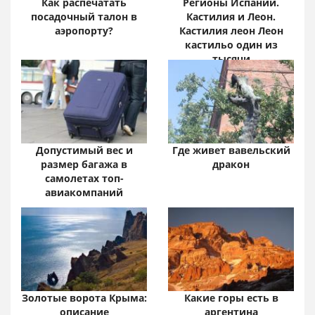
Как распечатать
Регионы Испании.
посадочный талон в
Кастилия и Леон.
аэропорту?
Кастилия леон Леон
кастильо один из
тысячи
Допустимый вес и
Где живет вавельский
размер багажа в
дракон
самолетах топ-
авиакомпаний
Золотые ворота Крыма:
Какие горы есть в
описание
аргентина