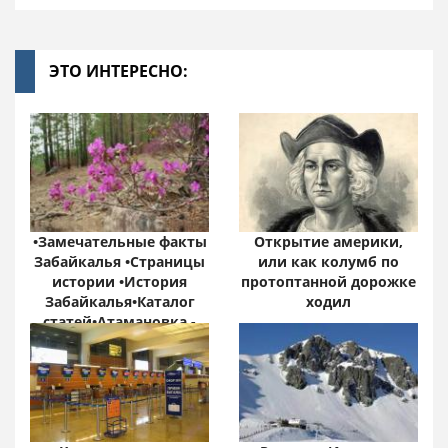
ЭТО ИНТЕРЕСНО:
•Замечательные факты
Открытие америки,
Забайкалья •Страницы
или как колумб по
истории •История
протоптанной дорожке
Забайкалья•Каталог
ходил
статей•Атамановка -
Онлайн•
Забайкальский край:
цифры и факты