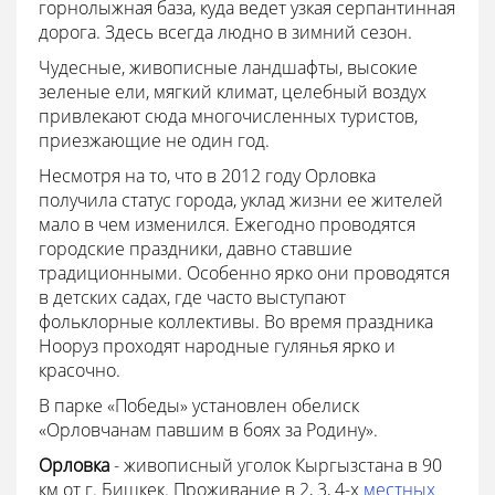
горнолыжная база, куда ведет узкая серпантинная
дорога. Здесь всегда людно в зимний сезон.
Чудесные, живописные ландшафты, высокие
зеленые ели, мягкий климат, целебный воздух
привлекают сюда многочисленных туристов,
приезжающие не один год.
Несмотря на то, что в 2012 году Орловка
получила статус города, уклад жизни ее жителей
мало в чем изменился. Ежегодно проводятся
городские праздники, давно ставшие
традиционными. Особенно ярко они проводятся
в детских садах, где часто выступают
фольклорные коллективы. Во время праздника
Нооруз проходят народные гулянья ярко и
красочно.
В парке «Победы» установлен обелиск
«Орловчанам павшим в боях за Родину».
Орловка
- живописный уголок Кыргызстана в 90
км от г. Бишкек. Проживание в 2, 3, 4-х
местных