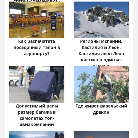
статей•Атамановка -
Онлайн•
Забайкальский край:
цифры и факты
Как распечатать
Регионы Испании.
посадочный талон в
Кастилия и Леон.
аэропорту?
Кастилия леон Леон
кастильо один из
тысячи
Допустимый вес и
Где живет вавельский
размер багажа в
дракон
самолетах топ-
авиакомпаний