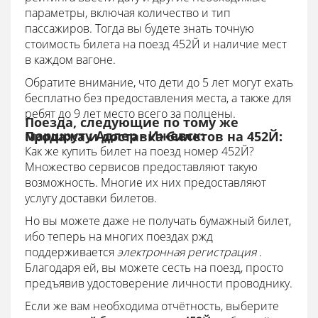
параметры, включая количество и тип
пассажиров. Тогда вы будете знать точную
стоимость билета на поезд 452Й и наличие мест
в каждом вагоне.
Обратите внимание, что дети до 5 лет могут ехать
бесплатно без предоставления места, а также для
ребят до 9 лет место всего за полцены.
Поезда, следующие по тому же
маршруту Адлер - Ижевск:
Продажа и доставка билетов на 452Й:
Как же купить билет на поезд номер 452Й?
Множество сервисов предоставляют такую
возможность. Многие их них предоставляют
услугу доставки билетов.
Но вы можете даже не получать бумажный билет,
ибо теперь на многих поездах ржд
поддерживается
электронная регистрация
.
Благодаря ей, вы можете сесть на поезд, просто
предъявив удостоверение личности проводнику.
Если же вам необходима отчётность, выберите