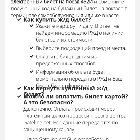
электронный билет на поезд 452Й
и обменяйте
полученный код на бумажный билет на вокзале в
терминале самообслуживания или же в кассе.
Как купить ж/д билет?
Укажите маршрут и дату. В ответ мы
найдем информацию РЖД о наличии
билетов и их стоимости.
Выберите подходящий поезд и места.
Оплатите билет одним из
предложенных способов.
Информация об оплате будет
моментально передана в РЖД и Ваш
билет будет оформлен.
Как вернуть купленный ж/д
билет?
Можно ли оплатить билет картой?
А это безопасно?
Да, конечно. Оплата происходит через
платежный шлюз процессингового центра
Gateline.net. Все данные передаются по
защищенному каналу.
Шлюз Gateline.net был разработан в