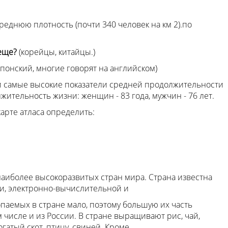
среднюю плотность (почти 340 человек на км 2).по
 еще?
(корейцы, китайцы.)
понский, многие говорят на английском)
 и самые высокие показатели средней продолжительности
жительность жизни: женщин - 83 года, мужчин - 76 лет.
арте атласа определить:
 наиболее высокоразвитых стран мира. Страна известна
и, электронно-вычислительной и
паемых в стране мало, поэтому большую их часть
м числе и из России. В стране выращивают рис, чай,
гатый скот, птицу, свиней. Кроме