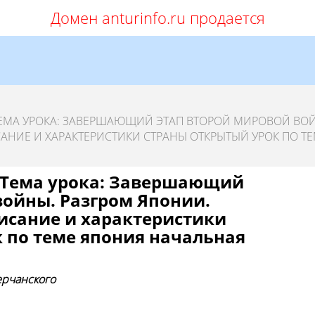
Домен anturinfo.ru продается
 ТЕМА УРОКА: ЗАВЕРШАЮЩИЙ ЭТАП ВТОРОЙ МИРОВОЙ ВО
САНИЕ И ХАРАКТЕРИСТИКИ СТРАНЫ ОТКРЫТЫЙ УРОК ПО Т
а Тема урока: Завершающий
войны. Разгром Японии.
писание и характеристики
 по теме япония начальная
рчанского