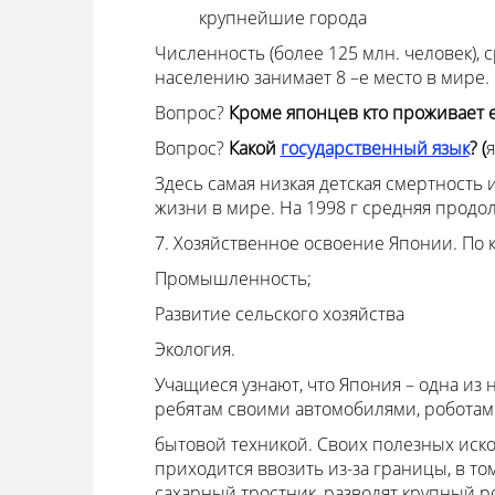
крупнейшие города
Численность (более 125 млн. человек), 
населению занимает 8 –е место в мире.
Вопрос?
Кроме японцев кто проживает
Вопрос?
Какой
государственный язык
? (
я
Здесь самая низкая детская смертность
жизни в мире. На 1998 г средняя продол
7. Хозяйственное освоение Японии. По к
Промышленность;
Развитие сельского хозяйства
Экология.
Учащиеся узнают, что Япония – одна из
ребятам своими автомобилями, роботам
бытовой техникой. Своих полезных иско
приходится ввозить из-за границы, в то
сахарный тростник, разводят крупный ро