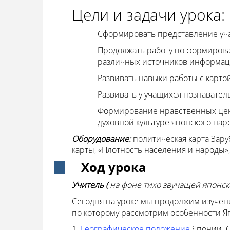
Цели и задачи урока:
Сформировать представление уча
Продолжать работу по формирова
различных источников информац
Развивать навыки работы с карто
Развивать у учащихся познавател
Формирование нравственных ценн
духовной культуре японского нар
Оборудование:
политическая карта Зару
карты, «Плотность населения и народы»
Ход урока
Учитель
(
на фоне тихо звучащей японск
Сегодня на уроке мы продолжим изучен
по которому рассмотрим особенности Яп
1.
Географическое положение
Японии. 