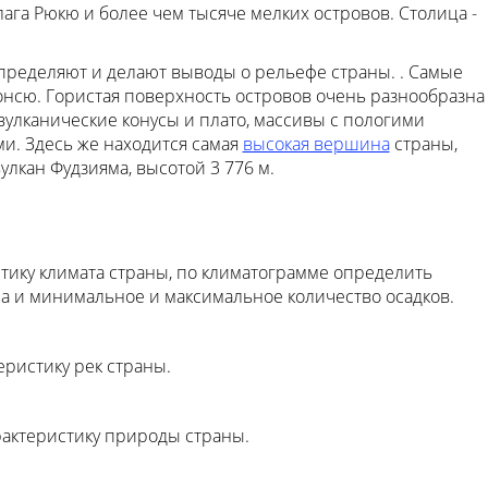
лага Рюкю и более чем тысяче мелких островов. Столица -
определяют и делают выводы о рельефе страны. . Самые
онсю. Гористая поверхность островов очень разнообразна
 вулканические конусы и плато, массивы с пологими
и. Здесь же находится самая
высокая вершина
страны,
лкан Фудзияма, высотой 3 776 м.
стику климата страны, по климатограмме определить
 и минимальное и максимальное количество осадков.
ристику рек страны.
рактеристику природы страны.