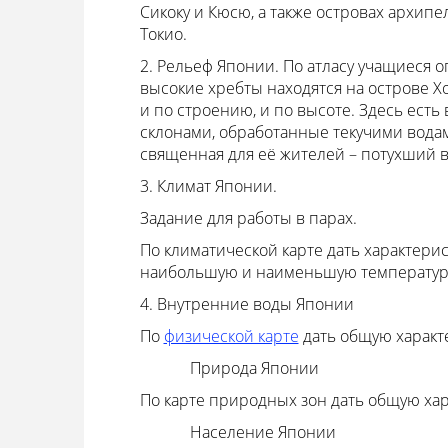
Сикоку и Кюсю, а также островах архипе
Токио.
2. Рельеф Японии. По атласу учащиеся 
высокие хребты находятся на острове Х
и по строению, и по высоте. Здесь есть
склонами, обработанные текучими водам
священная для её жителей – потухший ву
3. Климат Японии.
Задание для работы в парах.
По климатической карте дать характери
наибольшую и наименьшую температура
4. Внутренние воды Японии
По
физической карте
дать общую характе
Природа Японии
По карте природных зон дать общую ха
Население Японии