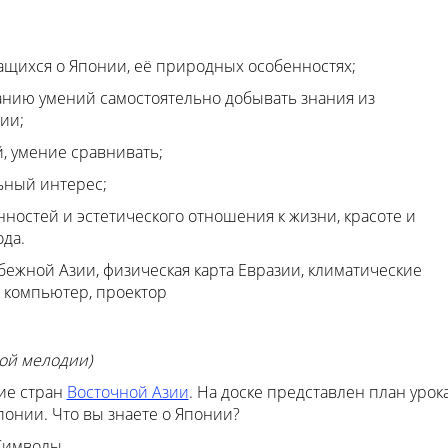
щихся о Японии, её природных особенностях;
нию умений самостоятельно добывать знания из
ии;
й, умение сравнивать;
ьный интерес;
остей и эстетического отношения к жизни, красоте и
ода.
бежной Азии, физическая карта Евразии, климатические
, компьютер, проектор
ой мелодии)
ие стран
Восточной Азии
. На доске представлен план урок
онии. Что вы знаете о Японии?
Символы