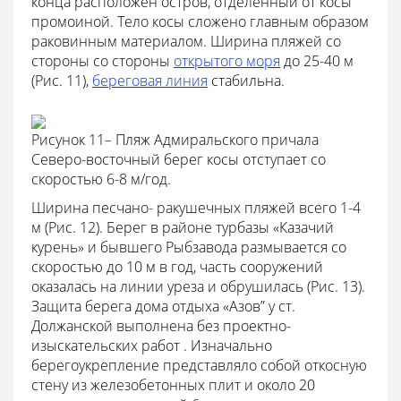
конца расположен остров, отделенный от косы
промоиной. Тело косы сложено главным образом
раковинным материалом. Ширина пляжей со
стороны со стороны
открытого моря
до 25-40 м
(Рис. 11),
береговая линия
стабильна.
Рисунок 11– Пляж Адмиральского причала
Северо-восточный берег косы отступает со
скоростью 6-8 м/год.
Ширина песчано- ракушечных пляжей всего 1-4
м (Рис. 12). Берег в районе турбазы «Казачий
курень» и бывшего Рыбзавода размывается со
скоростью до 10 м в год, часть сооружений
оказалась на линии уреза и обрушилась (Рис. 13).
Защита берега дома отдыха «Азов” у ст.
Должанской выполнена без проектно-
изыскательских работ . Изначально
берегоукрепление представляло собой откосную
стену из железобетонных плит и около 20