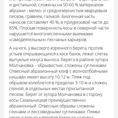
и дистальной, сложены на 50-60 % материалом
абразии - мелко- и среднезернистым кварцевым
песком, гравием, галькой. Биогенная часть
наносов составляет 40 %, в приурезовой части до
85%. Плоская поверхность косы в северной части
нарушается многочисленными выемками
«самодеятельных» песчаных карьеров.
А на юге, у высокого коренного берега, против
устьев открывающихся к косе балок, лежат слегка
выпуклые конуса выноса. Берега в районе хутора
Молчановка – обрывистые, сложены суглинками.
Отвесный абразионный клиф с волноотбойными
нишами имеет высоту 10-12 м. Пляж под
обрывом колеблется в пределах 3-10 м и сложен
глиной, в отдельных местах присыпанной
песком. Берег от хутора Молчановка в сторону
косы Сазальницкая преимущественно
абразионный. Отвесные обрывы сложены
глинами и лессовидными суглинками. Пляжи
узкие и только напротив балок их ширина