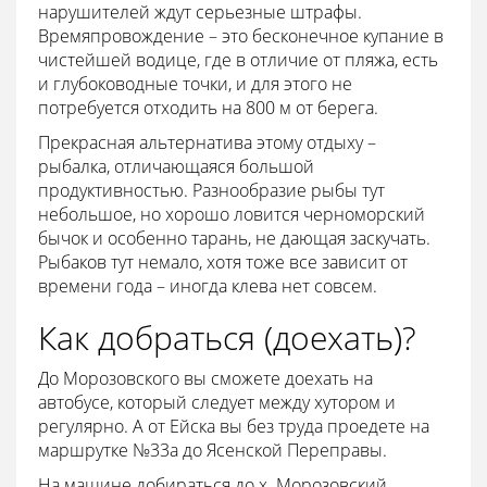
нарушителей ждут серьезные штрафы.
Времяпровождение – это бесконечное купание в
чистейшей водице, где в отличие от пляжа, есть
и глубоководные точки, и для этого не
потребуется отходить на 800 м от берега.
Прекрасная альтернатива этому отдыху –
рыбалка, отличающаяся большой
продуктивностью. Разнообразие рыбы тут
небольшое, но хорошо ловится черноморский
бычок и особенно тарань, не дающая заскучать.
Рыбаков тут немало, хотя тоже все зависит от
времени года – иногда клева нет совсем.
Как добраться (доехать)?
До Морозовского вы сможете доехать на
автобусе, который следует между хутором и
регулярно. А от Ейска вы без труда проедете на
маршрутке №33а до Ясенской Переправы.
На машине добираться до х. Морозовский