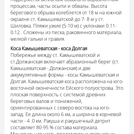
процессам, часты осыпи и обвалы. Высота
берегового обрыва колеблется от 18 м на южной
окраине ст. Камышеватской до 7- 8 м у ст.
Шиловка. Пляжи узкие (5-10 м) с уклонами 0.11-
0.12 . Сложены из песка, раковинного материала,
мелкой гальки и гравия.
Коса Камышеватская - коса Долгая
Побережье между ст. Камышеватской и
ст.Должанская включает абразионный берег (ст.
Камышеватская - Должанская) и две
аккумулятивные формы - косы Камышеватская и
Долгая. Камышеватская коса расположена на юго-
восточной оконечности Ейского полуострова. Это
плоская поверхность с системой древних
береговых валов и понижений,
ориентированных с северо-востока на юго-
запад. Ее длина около 6 км, а ширина в корневой
части - 4 .0 км. Ракуша и ракушечный детрит
составляет 80-95 % состава материала.
Минеральная часть представлена кварцевым