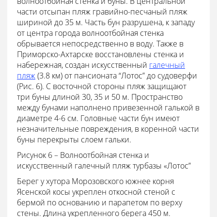
волноотбойная стенка и буны. В центральной
части отсыпан пляж гравийно-песчаный пляж
шириной до 35 м. Часть бун разрушена, к западу
от центра города волноотбойная стенка
обрывается непосредственно в воду. Также в
Приморско-Ахтарске восстановлены стенка и
набережная, создан искусственный
галечный
пляж
(3.8 км) от пансионата “Лотос” до судоверфи
(Рис. 6). С восточной стороны пляж защищают
три буны длиной 30, 35 и 50 м. Пространство
между бунами наполнено привезенной галькой в
диаметре 4-6 см. Головные части бун имеют
незначительные повреждения, в коренной части
буны перекрыты слоем гальки.
Рисунок 6 – Волноотбойная стенка и
искусственный галечный пляж турбазы «Лотос”
Берег у хутора Морозовского южнее корня
Ясенской косы укреплен откосной стеной с
бермой по основанию и парапетом по верху
стены. Длина укрепленного берега 450 м.