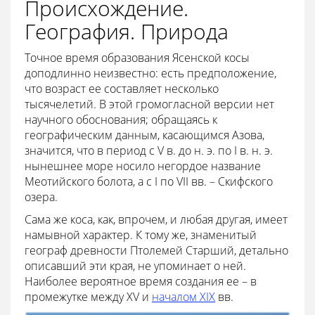
Происхождение.
География. Природа
Точное время образования Ясенской косы
доподлинно неизвестно: есть предположение,
что возраст ее составляет несколько
тысячелетий. В этой громогласной версии нет
научного обоснования; обращаясь к
географическим данным, касающимся Азова,
значится, что в период с V в. до н. э. по I в. н. э.
нынешнее море носило негордое название
Меотийского болота, а с I по VII вв. – Скифского
озера.
Сама же коса, как, впрочем, и любая другая, имеет
намывной характер. К тому же, знаменитый
географ древности Птолемей Старший, детально
описавший эти края, не упоминает о ней.
Наиболее вероятное время создания ее – в
промежутке между XV и
началом XIX
вв.