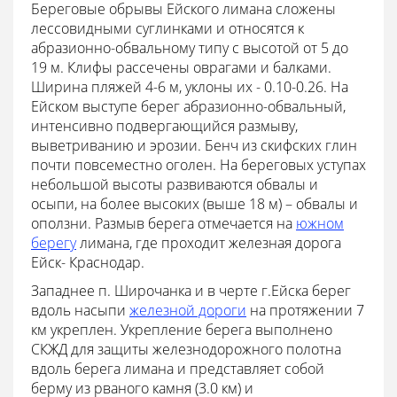
Береговые обрывы Ейского лимана сложены
лессовидными суглинками и относятся к
абразионно-обвальному типу с высотой от 5 до
19 м. Клифы рассечены оврагами и балками.
Ширина пляжей 4-6 м, уклоны их - 0.10-0.26. На
Ейском выступе берег абразионно-обвальный,
интенсивно подвергающийся размыву,
выветриванию и эрозии. Бенч из скифских глин
почти повсеместно оголен. На береговых уступах
небольшой высоты развиваются обвалы и
осыпи, на более высоких (выше 18 м) – обвалы и
оползни. Размыв берега отмечается на
южном
берегу
лимана, где проходит железная дорога
Ейск- Краснодар.
Западнее п. Широчанка и в черте г.Ейска берег
вдоль насыпи
железной дороги
на протяжении 7
км укреплен. Укрепление берега выполнено
СКЖД для защиты железнодорожного полотна
вдоль берега лимана и представляет собой
берму из рваного камня (3.0 км) и