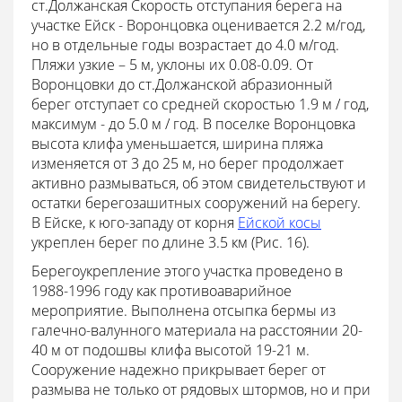
ст.Должанская Скорость отступания берега на
участке Ейск - Воронцовка оценивается 2.2 м/год,
но в отдельные годы возрастает до 4.0 м/год.
Пляжи узкие – 5 м, уклоны их 0.08-0.09. От
Воронцовки до ст.Должанской абразионный
берег отступает со средней скоростью 1.9 м / год,
максимум - до 5.0 м / год. В поселке Воронцовка
высота клифа уменьшается, ширина пляжа
изменяется от 3 до 25 м, но берег продолжает
активно размываться, об этом свидетельствуют и
остатки берегозашитных сооружений на берегу.
В Ейске, к юго-западу от корня
Ейской косы
укреплен берег по длине 3.5 км (Рис. 16).
Берегоукрепление этого участка проведено в
1988-1996 году как противоаварийное
мероприятие. Выполнена отсыпка бермы из
галечно-валунного материала на расстоянии 20-
40 м от подошвы клифа высотой 19-21 м.
Сооружение надежно прикрывает берег от
размыва не только от рядовых штормов, но и при