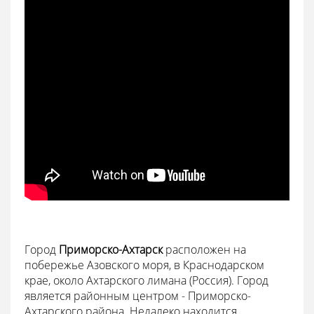
Город
Приморско-Ахтарск
расположен на
побережье Азовского моря, в Краснодарском
крае, около Ахтарского лимана (Россия). Город
является районным центром - Приморско-
Ахтарского района. Недалеко находится