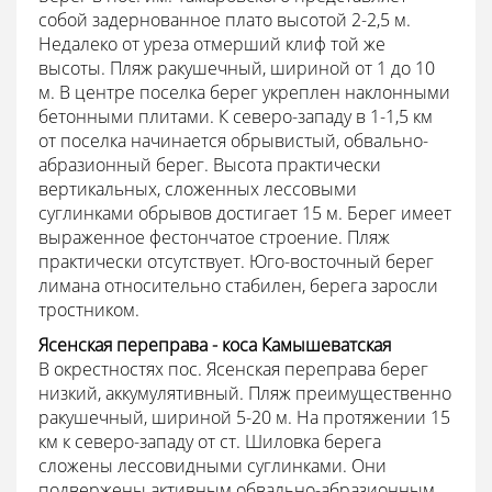
собой задернованное плато высотой 2-2,5 м.
Недалеко от уреза отмерший клиф той же
высоты. Пляж ракушечный, шириной от 1 до 10
м. В центре поселка берег укреплен наклонными
бетонными плитами. К северо-западу в 1-1,5 км
от поселка начинается обрывистый, обвально-
абразионный берег. Высота практически
вертикальных, сложенных лессовыми
суглинками обрывов достигает 15 м. Берег имеет
выраженное фестончатое строение. Пляж
практически отсутствует. Юго-восточный берег
лимана относительно стабилен, берега заросли
тростником.
Ясенская переправа - коса Камышеватская
В окрестностях пос. Ясенская переправа берег
низкий, аккумулятивный. Пляж преимущественно
ракушечный, шириной 5-20 м. На протяжении 15
км к северо-западу от ст. Шиловка берега
сложены лессовидными суглинками. Они
подвержены активным обвально-абразионным