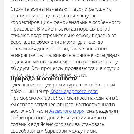
Стоячие волны намывают песок и ракушник
хаотично и вот тут в действие вступает
корректировщик – феноменальные особенности
Приазовья. В моменты, когда порывы ветра
стихают, вода стремительно отходит далеко от
берега, это обмеление может длиться до
нескольких дней, а потом, так же внезапно
возвращается, сталкиваясь в районе косы двумя
отдельными потоками, яростно разбиваясь друг
об друга. Эти процессы проявляются и в других
зонах акватории, формируя коски.
Природа и особенности
Сделавшая популярным курортом небольшой
районный центр
Краснодарского края
Приморско-Ахтарск Ясенская коса находится в 3
км северо-западнее от него. Расположенная в
восточной части
Азовского моря
, она разделяет
собой пресноводный Бейсугский лиман от
соленых вод Ясенского залива, становясь
своеобразным барьером между ними.