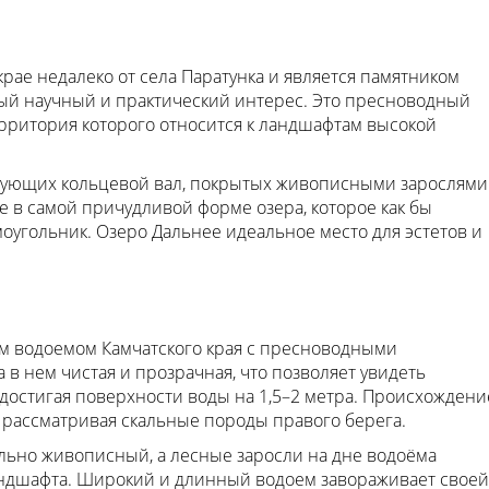
рае недалеко от села Паратунка и является памятником
й научный и практический интерес. Это пресноводный
рритория которого относится к ландшафтам высокой
разующих кольцевой вал, покрытых живописными зарослями
же в самой причудливой форме озера, которое как бы
моугольник. Озеро Дальнее идеальное место для эстетов и
м водоемом Камчатского края с пресноводными
а в нем чистая и прозрачная, что позволяет увидеть
е достигая поверхности воды на 1,5–2 метра. Происхождени
ь рассматривая скальные породы правого берега.
льно живописный, а лесные заросли на дне водоёма
андшафта. Широкий и длинный водоем завораживает своей