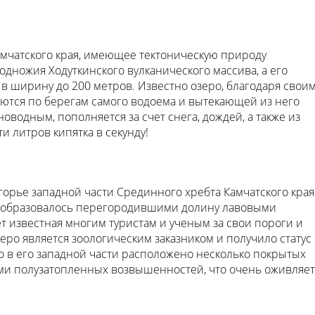
Камчатского края, имеющее тектоническую природу
дножия Ходуткинского вулканического массива, а его
 в ширину до 200 метров. Известно озеро, благодаря свои
аются по берегам самого водоема и вытекающей из него
оводным, пополняется за счет снега, дождей, а также из
и литров кипятка в секунду!
орье западной части Срединного хребта Камчатского края
ое образовалось перегородившими долину лавовыми
ет известная многим туристам и ученым за свои пороги и
еро является зоологическим заказником и получило статус
о в его западной части расположено несколько покрытых
ми полузатопленных возвышенностей, что очень оживляет