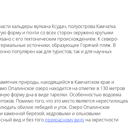
асти кальдеры вулкана Ксудач, полуострова Камчатка.
ую форму и почти со всех сторон окружено крутыми
язано с его тектоническим происхождением. К северо-
термальные источники, образующие Горячий пляж. В
чно популярен как для туристов, так и для научных
амятник природы, находящийся в Камчатском крае и
мо Опалинское озеро находится на отметке в 130 метров
зную форму дна в виде тарелки. Особенностью водоема
итоков. Помимо того, что это место является нерестилище
людать обилие лебедей и уток. Озеро Опалинское
ли каменной берёзой, кедровыми и ольховыми
сный вид и без того
прекрасному виду
на окрестности