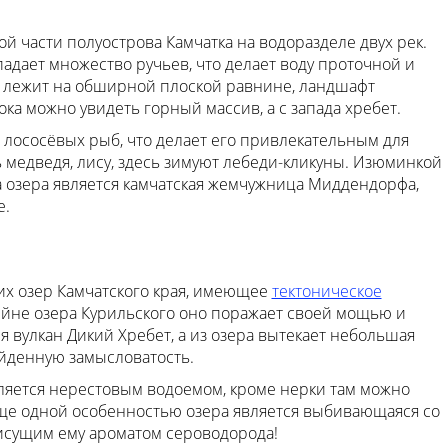
 части полуострова Камчатка на водоразделе двух рек.
адает множество ручьев, что делает воду проточной и
ро лежит на обширной плоской равнине, ландшафт
ока можно увидеть горный массив, а с запада хребет.
лососёвых рыб, что делает его привлекательным для
ь медведя, лису, здесь зимуют лебеди-кликуны. Изюминкой
 озера является камчатская жемчужница Миддендорфа,
е.
их озер Камчатского края, имеющее
тектоническое
ейне озера Курильского оно поражает своей мощью и
я вулкан Дикий Хребет, а из озера вытекает небольшая
ойденную замысловатость.
яется нерестовым водоемом, кроме нерки там можно
Еще одной особенностью озера является выбивающаяся со
рисущим ему ароматом сероводорода!