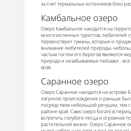
за счет термальных источников близ ра
Камбальное озеро
Озеро Камбальное находится на террито
многочисленных туристов, любителей 
первенствуют туманы, которые и прида
внимание любителей природы, небольшо
частым гостем его берегов являются ме
природа и незабываемые пейзажи - все 
края.
Саранное озеро
Озеро Саранное находится на острове Б
лагунное происхождение и раньше бы
посредством небольшой речушки, тем 
районе края. Само озеро богато в пери
встретить голубого песца и огромное по
растительной жизни. Озеро Саранное окр
много небольших озёр и ручьёв делает