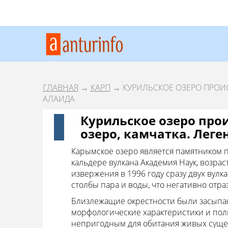
ГЛАВНАЯ
→
КАРП
→ КУРИЛЬСКОЕ ОЗЕРО ПРОИС
АЛАИДА
Курильское озеро про
озеро, камчатка. Леге
Карымское озеро является памятником 
кальдере вулкана Академия Наук, возраст
извержения в 1996 году сразу двух вул
столбы пара и воды, что негативно отр
Близлежащие окрестности были засыпан
морфологические характеристики и пол
непригодным для обитания живых сущес