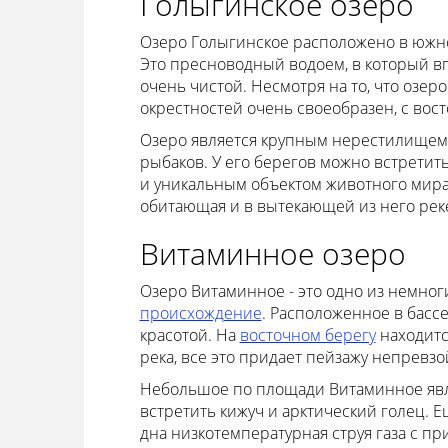
Голыгинское озеро
Озеро Голыгинское расположено в южной
Это пресноводный водоем, в который вп
очень чистой. Несмотря на то, что озе
окрестностей очень своеобразен, с вост
Озеро является крупным нерестилищем 
рыбаков. У его берегов можно встретит
и уникальным объектом животного мира
обитающая и в вытекающей из него рек
Витаминное озеро
Озеро Витаминное - это одно из немног
происхождение
. Расположенное в басс
красотой. На
восточном берегу
находитс
река, все это придает пейзажу непревз
Небольшое по площади Витаминное явл
встретить кижуч и арктический голец. 
дна низкотемпературная струя газа с п