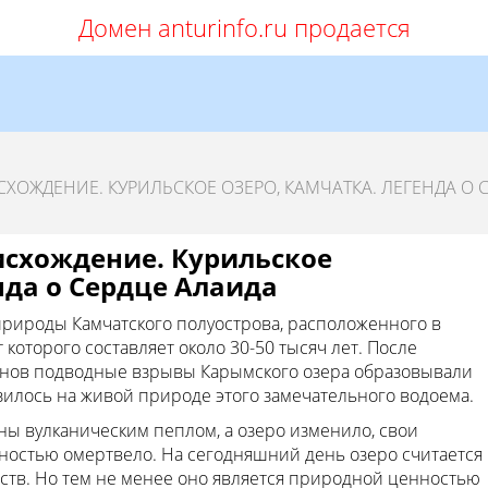
Домен anturinfo.ru продается
ХОЖДЕНИЕ. КУРИЛЬСКОЕ ОЗЕРО, КАМЧАТКА. ЛЕГЕНДА О 
исхождение. Курильское
нда о Сердце Алаида
природы Камчатского полуострова, расположенного в
 которого составляет около 30-50 тысяч лет. После
канов подводные взрывы Карымского озера образовывали
азилось на живой природе этого замечательного водоема.
ы вулканическим пеплом, а озеро изменило, свои
ностью омертвело. На сегодняшний день озеро считается
тв. Но тем не менее оно является природной ценностью