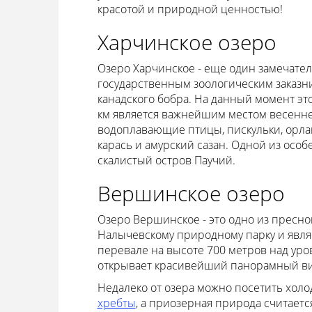
красотой и природной ценностью!
Харчинское озеро
Озеро Харчинское - еще один замечател
государственным зоологическим заказни
канадского бобра. На данный момент это
км является важнейшим местом весенне
водоплавающие птицы, пискульки, орлан
карась и амурский сазан. Одной из особ
скалистый остров Паучий.
Вершинское озеро
Озеро Вершинское - это одно из преснов
Налычевскому природному парку и явля
перевале на высоте 700 метров над уров
открывает красивейший панорамный вид
Недалеко от озера можно посетить хол
хребты
, а приозерная природа считаетс