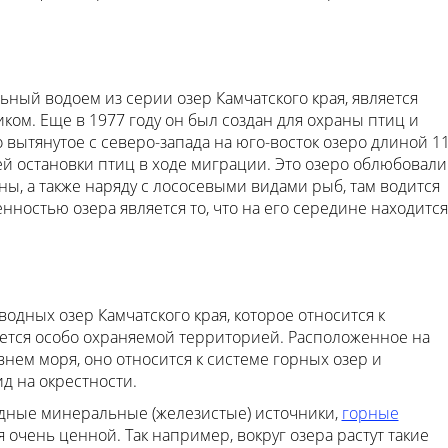
ьный водоем из серии озер Камчатского края, является
ком. Еще в 1977 году он был создан для охраны птиц и
 вытянутое с северо-запада на юго-восток озеро длиной 1
й остановки птиц в ходе миграции. Это озеро облюбовали
ы, а также наряду с лососевыми видами рыб, там водится
енностью озера является то, что на его середине находится
одных озер Камчатского края, которое относится к
ется особо охраняемой территорией. Расположенное на
нем моря, оно относится к системе горных озер и
 на окрестности.
одные минеральные (железистые) источники,
горные
я очень ценной. Так например, вокруг озера растут такие