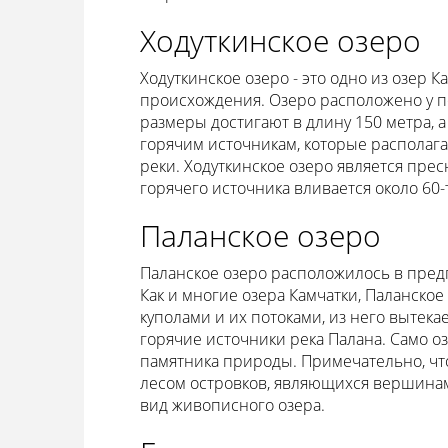
Ходуткинское озеро
Ходуткинское озеро - это одно из озер 
происхождения. Озеро расположено у по
размеры достигают в длину 150 метра, а
горячим источникам, которые располаг
реки. Ходуткинское озеро является пресн
горячего источника вливается около 60-т
Паланское озеро
Паланское озеро расположилось в предг
Как и многие озера Камчатки, Паланск
куполами и их потоками, из него вытека
горячие источники река Палана. Само оз
памятника природы. Примечательно, чт
лесом островков, являющихся вершина
вид живописного озера.