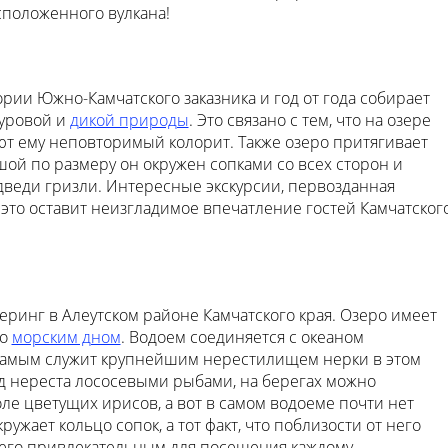
сположенного вулкана!
рии Южно-Камчатского заказника и год от года собирает
суровой и
дикой природы
. Это связано с тем, что на озере
ют ему неповторимый колорит. Также озеро притягивает
й по размеру он окружен сопками со всех сторон и
дведи гризли. Интересные экскурсии, первозданная
это оставит неизгладимое впечатление гостей Камчатског
еринг в Алеутском районе Камчатского края. Озеро имеет
ло
морским дном
. Водоем соединяется с океаном
самым служит крупнейшим нерестилищем нерки в этом
од нереста лососевыми рыбами, на берегах можно
ле цветущих ирисов, а вот в самом водоеме почти нет
ужает кольцо сопок, а тот факт, что поблизости от него
 его привлекательным для посещения каждому