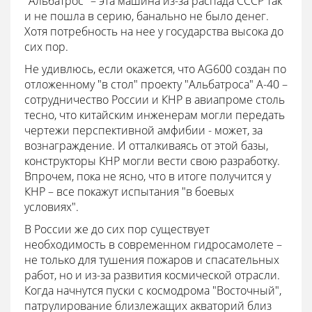
"Альбатрос" – эта машина из-за распада СССР так
и не пошла в серию, банально не было денег.
Хотя потребность на нее у государства высока до
сих пор.
Не удивлюсь, если окажется, что AG600 создан по
отложенному "в стол" проекту "Альбатроса" А-40 –
сотрудничество России и КНР в авиапроме столь
тесно, что китайским инженерам могли передать
чертежи перспективной амфибии - может, за
вознаграждение. И отталкиваясь от этой базы,
конструкторы КНР могли вести свою разработку.
Впрочем, пока не ясно, что в итоге получится у
КНР – все покажут испытания "в боевых
условиях".
В России же до сих пор существует
необходимость в современном гидросамолете –
не только для тушения пожаров и спасательных
работ, но и из-за развития космической отрасли.
Когда начнутся пуски с космодрома "Восточный",
патрулирование близлежащих акваторий близ