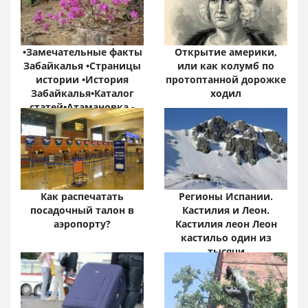
•Замечательные факты
Открытие америки,
Забайкалья •Страницы
или как колумб по
истории •История
протоптанной дорожке
Забайкалья•Каталог
ходил
статей•Атамановка -
Онлайн•
Забайкальский край:
цифры и факты
Как распечатать
Регионы Испании.
посадочный талон в
Кастилия и Леон.
аэропорту?
Кастилия леон Леон
кастильо один из
тысячи