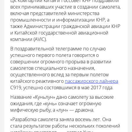
ЦК Компартии Китая и Госсовет КНР поздравили
всех принимавших участие в создании самолета,
включая представителей министерства
промышленности и информатизации КНР, а
также Администрации гражданской авиации КНР
и Китайской государственной авиационной
компании (AVIC).
В поздравительной телеграмме по случаю
успешного первого полета говорится о
совершении огромного прорыва в развитии
самолетов специального назначения,
осуществленного вслед за первым полетом
китайского реактивного
пассажирского лайнера
C919, успешно состоявшимся в мае 2017 года.
Название «Куньлун» дано самолету за высокие
ожидания, где «кунь» означает огромную
мифическую рыбу, а «лун» — дракона.
«Разработка самолета заняла восемь лет. Она
стала результатом работы нескольких поколений