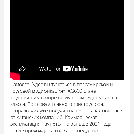
Самолет будет выпускаться в пассажирской и
грузовой модификациях. AG600 станет
крупнейшим в мире воздушным судном такого
класса. По словам главного конструктора,
разработчик уже получил на него 17 заказов - все
от китайских компаний. Коммерческая
эксплуатация начнется не раньше 2021 года
после прохождения всех процедур по