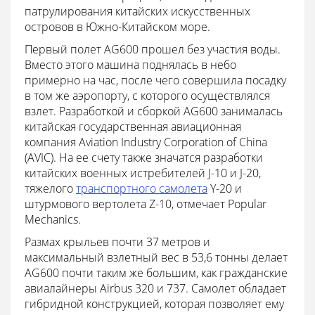
патрулирования китайских искусственных
островов в Южно-Китайском море.
Первый полет AG600 прошел без участия воды.
Вместо этого машина поднялась в небо
примерно на час, после чего совершила посадку
в том же аэропорту, с которого осуществлялся
взлет. Разработкой и сборкой AG600 занималась
китайская государственная авиационная
компания Aviation Industry Corporation of China
(AVIC). На ее счету также значатся разработки
китайских военных истребителей J-10 и J-20,
тяжелого
транспортного самолета
Y-20 и
штурмового вертолета Z-10, отмечает Popular
Mechanics.
Размах крыльев почти 37 метров и
максимальный взлетный вес в 53,6 тонны делает
AG600 почти таким же большим, как гражданские
авиалайнеры Airbus 320 и 737. Самолет обладает
гибридной конструкцией, которая позволяет ему