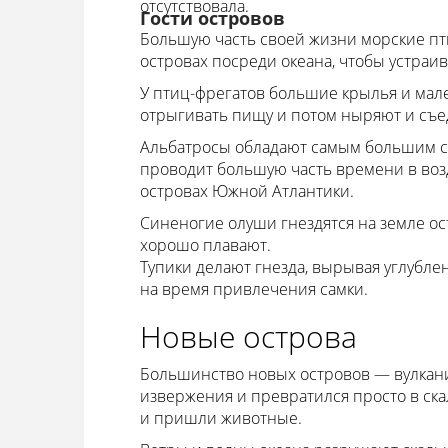
отсутствовала.
Гости островов
Большую часть своей жизни морские пт
островах посреди океана, чтобы устраи
У птиц-фрегатов большие крылья и мале
отрыгивать пищу и потом ныряют и съе
Альбатросы обладают самым большим с
проводит большую часть времени в возду
островах Южной Атлантики.
Синеногие олуши гнездятся на земле ос
хорошо плавают.
Тупики делают гнезда, вырывая углублен
на время привлечения самки.
Новые острова
Большинство новых островов — вулкани
извержения и превратился просто в ска
и пришли животные.