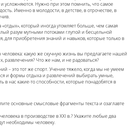
 и усложняются. Нужно при этом помнить, что самое
ость. Именно в молодости, в детстве, в отрочестве, в
чив.
а «отдых», который иногда утомляет больше, чем самая
етлый разум мутными потоками глупой и бесцельной
я, для приобретения знаний и навыков, которые только в
о человека: какую же скучную жизнь вы предлагаете нашей
х, развлечения? Что же нам, и не радоваться?
ий – это тот же спорт. Учение тяжело, когда мы не умеем
ься и формы отдыха и развлечений выбирать умные,
ть в нас какие-то способности, которые понадобятся в
делите основные смысловые фрагменты текста и озаглавте
 человека в производстве в XXI в.? Укажите любые два
дут необходимы человеку.