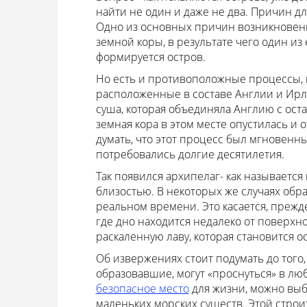
найти не один и даже не два. Причин дл
Одно из основных причин возникновен
земной коры, в результате чего один из 
формируется остров.
Но есть и противоположные процессы, к
расположенные в составе Англии и Ирлан
суша, которая объединяла Англию с оста
земная кора в этом месте опустилась и 
думать, что этот процесс был мгновенны
потребовались долгие десятилетия.
Так появился архипелаг- как называетс
близостью. В некоторых же случаях обр
реальном времени. Это касается, прежде
где дно находится недалеко от поверхно
раскаленную лаву, которая становится о
Об извержениях стоит подумать до того, к
образовавшие, могут «проснуться» в люб
безопасное место
для жизни, можно выб
маленьких морских существ. Этой стро