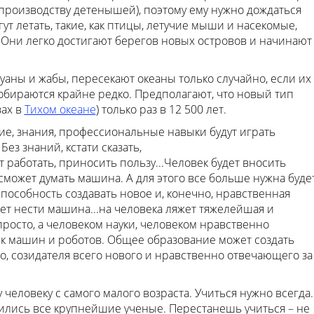
производству детенышей), поэтому ему нужно дождаться
т летать, такие, как птицы, летучие мыши и насекомые,
 Они легко достигают берегов новых островов и начинают
гуаны и жабы, пересекают океаны только случайно, если их
обираются крайне редко. Предполагают, что новый тип
вах в
Тихом океане
) только раз в 12 500 лет.
ние, знания, профессиональные навыки будут играть
ез знаний, кстати сказать,
 работать, приносить пользу...Человек будет вносить
 сможет думать машина. А для этого все больше нужна буде
пособность создавать новое и, конечно, нравственная
жет нести машина...на человека ляжет тяжелейшая и
росто, а человеком науки, человеком нравственно
ек машин и роботов. Общее образование может создать
о, созидателя всего нового и нравственно отвечающего за
 человеку с самого малого возраста. Учиться нужно всегда.
учились все крупнейшие ученые. Перестанешь учиться – не