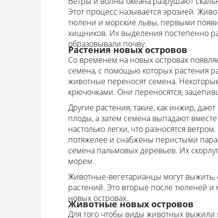
Ветры и волны океана разрушают скаль
Этот процесс называется эрозией. Живо
тюлени и морские львы, первыми появил
хищников. Их выделения постепенно ра
образовывали почву.
Растения новых островов
Со временем на новых островах появляет
семена, с помощью которых растения рас
животные переносят семена. Некоторы
крючочками. Они переносятся, зацепив
Другие растения, такие, как инжир, даю
плоды, а затем семена выпадают вместе 
настолько легки, что разносятся ветром
потяжелее и снабжены перистыми параш
семена пальмовых деревьев. Их скорлу
морем.
Животные-вегетарианцы могут выжить, е
растений. Это вторые после тюленей и
новых островах.
Животные новых островов
Для того чтобы виды животных выжили 