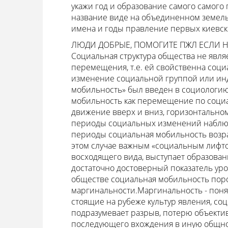
укажи год и образование самого самого
название виде на объединенном земель
имена и годы правление первых киевск
ЛЮДИ ДОБРЫЕ, ПОМОГИТЕ ПЖЛ ЕСЛИ НЕ
Социальная структура общества не явля
перемещения, т.е. ей свойственна соци
изменение социальной группой или ин
мобильность» был введен в социологию
мобильность как перемещение по социа
движение вверх и вниз, горизонтальном
периоды социальных изменений наблюд
периоды социальная мобильность возра
этом случае важным «социальным лифт
восходящего вида, выступает образова
достаточно достоверный показатель ур
обществе социальная мобильность пор
маргинальности.Маргинальность - поня
стоящие на рубеже культур явления, со
подразумевает разрыв, потерю объекти
последующего вхождения в иную общнос