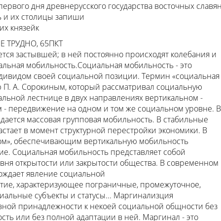
 первого дня древнерусского государства восточных славя
 и их столицы запиши
их князейк
 ТРУДНО, 65ПКТ
ется застывшей; в ней постоянно происходят колебания и
альная мобильность.Социальная мобильность - это
дивидом своей социальной позиции. Термин «социальная
 П. А. Сорокиным, который рассматривал социальную
льной лестнице в двух направлениях вертикальном -
 - передвижение на одном и том же социальном уровне. В
ается массовая групповая мобильность. В стабильные
стает в момент структурной перестройки экономики. В
ом», обеспечивающим вертикальную мобильность
ние. Социальная мобильность представляет собой
овня открытости или закрытости общества. В современном
ождает явление социальной
тие, характеризующее пограничные, промежуточное,
циальные субъекты и статусы... Маргинализция
вной принадлежности к некоей социальной общности без
ть или без полной адаптации в ней. Маргинал - это