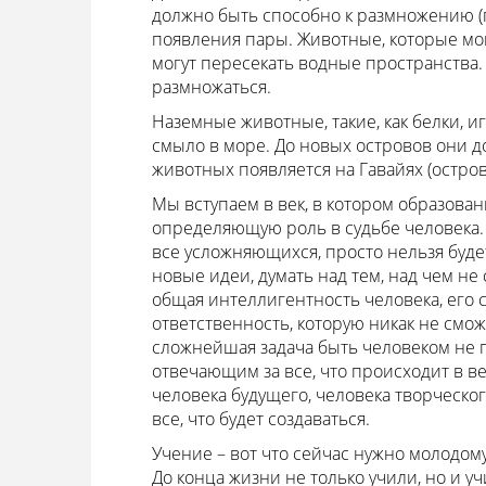
должно быть способно к размножению (
появления пары. Животные, которые могу
могут пересекать водные пространства.
размножаться.
Наземные животные, такие, как белки, и
смыло в море. До новых островов они д
животных появляется на Гавайях (остро
Мы вступаем в век, в котором образова
определяющую роль в судьбе человека. Б
все усложняющихся, просто нельзя будет
новые идеи, думать над тем, над чем не
общая интеллигентность человека, его с
ответственность, которую никак не смо
сложнейшая задача быть человеком не п
отвечающим за все, что происходит в в
человека будущего, человека творческог
все, что будет создаваться.
Учение – вот что сейчас нужно молодому
До конца жизни не только учили, но и 