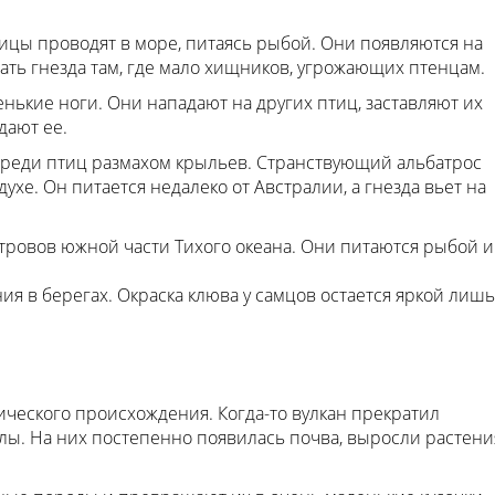
ицы проводят в море, питаясь рыбой. Они появляются на
вать гнезда там, где мало хищников, угрожающих птенцам.
нькие ноги. Они нападают на других птиц, заставляют их
дают ее.
реди птиц размахом крыльев. Странствующий альбатрос
хе. Он питается недалеко от Австралии, а гнезда вьет на
тровов южной части Тихого океана. Они питаются рыбой и
ия в берегах. Окраска клюва у самцов остается яркой лишь
ческого происхождения. Когда-то вулкан прекратил
лы. На них постепенно появилась почва, выросли растени