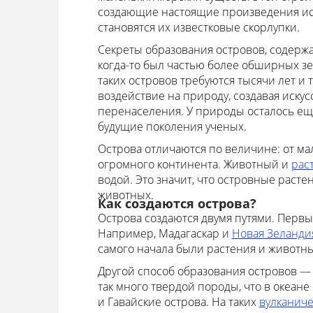
создающие настоящие произведения иску
становятся их известковые скорлупки.
Секреты образования островов, содержат
когда-то был частью более обширных зем
таких островов требуются тысячи лет и
воздействие на природу, создавая иску
перенаселения. У природы осталось еще
будущие поколения ученых.
Острова отличаются по величине: от м
огромного континента. Животный и
рас
водой. Это значит, что островные раст
животных.
Как создаются острова?
Острова создаются двумя путями. Первы
Например, Мадагаскар и
Новая Зеланди
самого начала были растения и животны
Другой способ образования островов — 
так много твердой породы, что в океане
и Гавайские острова. На таких
вулканиче