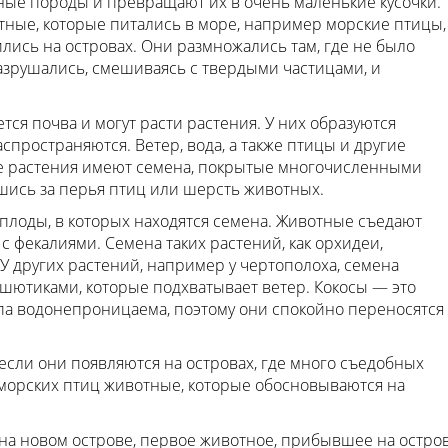
ные породы и превращают их в очень маленькие кусочки.
тные, которые питались в море, например морские птицы,
ись на островах. Они размножались там, где не было
зрушались, смешиваясь с твердыми частицами, и
ся почва и могут расти растения. У них образуются
пространяются. Ветер, вода, а также птицы и другие
е растения имеют семена, покрытые многочисленными
шись за перья птиц или шерсть животных.
т плоды, в которых находятся семена. Животные съедают
с фекалиями. Семена таких растений, как орхидеи,
. У других растений, например у чертополоха, семена
ютиками, которые подхватывает ветер. Кокосы — это
па водонепроницаема, поэтому они спокойно переносятся
сли они появляются на островах, где много съедобных
 морских птиц животные, которые обосновываются на
на новом острове, первое животное, прибывшее на остров