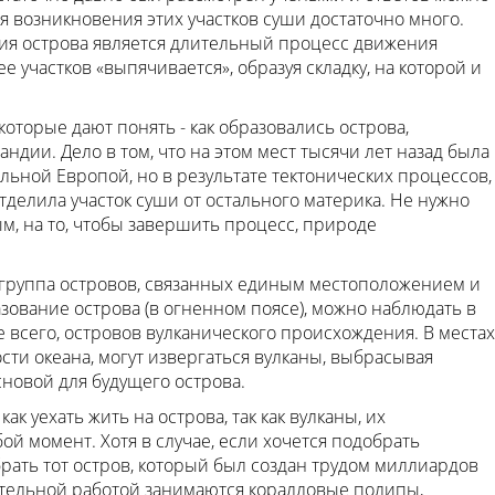
я возникновения этих участков суши достаточно много.
ия острова является длительный процесс движения
ее участков «выпячивается», образуя складку, на которой и
оторые дают понять - как образовались острова,
дии. Дело в том, что на этом мест тысячи лет назад была
льной Европой, но в результате тектонических процессов,
отделила участок суши от остального материка. Не нужно
м, на то, чтобы завершить процесс, природе
я группа островов, связанных единым местоположением и
азование острова (в огненном поясе), можно наблюдать в
 всего, островов вулканического происхождения. В местах
сти океана, могут извергаться вулканы, выбрасывая
сновой для будущего острова.
ак уехать жить на острова, так как вулканы, их
ой момент. Хотя в случае, если хочется подобрать
рать тот остров, который был создан трудом миллиардов
ительной работой занимаются коралловые полипы,