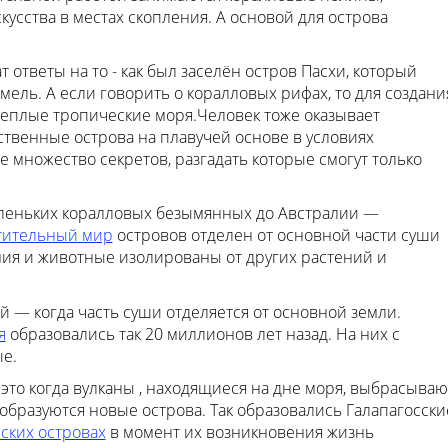
сства в местах скопления. А основой для острова
 ответы на то - как был заселён остров Пасхи, который
ель. А если говорить о коралловых рифах, то для создани
 теплые тропические моря.Человек тоже оказывает
сственные острова на плавучей основе в условиях
 множество секретов, разгадать которые смогут только
аленьких коралловых безымянных до Австралии —
тительный мир
островов отделен от основной части суши
ения и животные изолированы от других растений и
й — когда часть суши отделяется от основной земли.
я
образовались так 20 миллионов лет назад. На них с
е.
это когда вулканы , находящиеся на дне моря, выбрасываю
 образуются новые острова. Так образовались Галапагосски
ских островах
в момент их возникновения жизнь