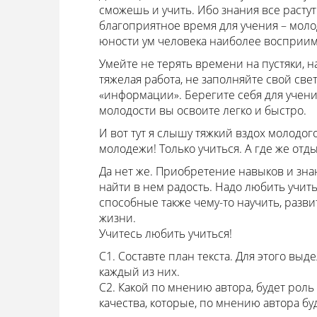
сможешь и учить. Ибо знания все растут
благоприятное время для учения – молод
юности ум человека наиболее восприим
Умейте не терять времени на пустяки, н
тяжелая работа, не заполняйте свой св
«информации». Берегите себя для учени
молодости вы освоите легко и быстро.
И вот тут я слышу тяжкий вздох молодог
молодежи! Только учиться. А где же отды
Да нет же. Приобретение навыков и знан
найти в нем радость. Надо любить учит
способные также чему-то научить, разви
жизни.
Учитесь любить учиться!
С1. Составте план текста. Для этого вы
каждый из них.
С2. Какой по мнению автора, будет роль
качества, которые, по мнению автора бу