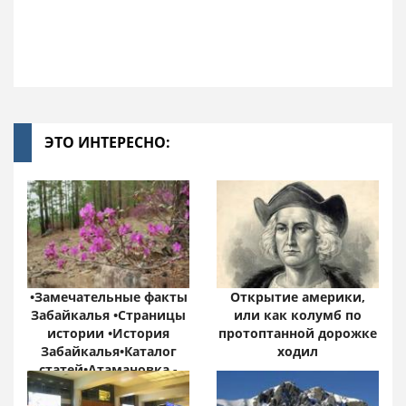
ЭТО ИНТЕРЕСНО:
•Замечательные факты
Открытие америки,
Забайкалья •Страницы
или как колумб по
истории •История
протоптанной дорожке
Забайкалья•Каталог
ходил
статей•Атамановка -
Онлайн•
Забайкальский край: