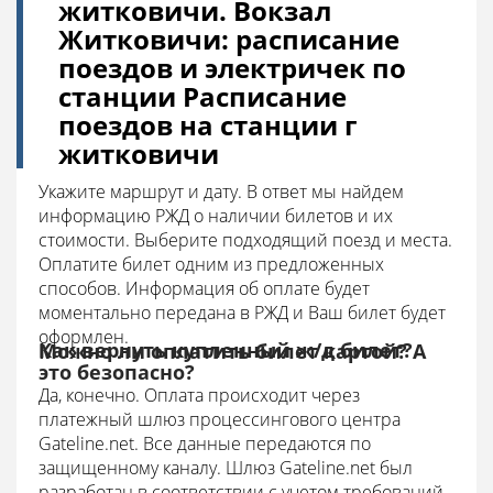
житковичи. Вокзал
Житковичи: расписание
поездов и электричек по
станции Расписание
поездов на станции г
житковичи
Укажите маршрут и дату. В ответ мы найдем
информацию РЖД о наличии билетов и их
стоимости. Выберите подходящий поезд и места.
Оплатите билет одним из предложенных
способов. Информация об оплате будет
моментально передана в РЖД и Ваш билет будет
оформлен.
Как вернуть купленный ж/д билет?
Можно ли оплатить билет картой? А
это безопасно?
Да, конечно. Оплата происходит через
платежный шлюз процессингового центра
Gateline.net. Все данные передаются по
защищенному каналу.
Шлюз Gateline.net был
разработан в соответствии с учетом требований