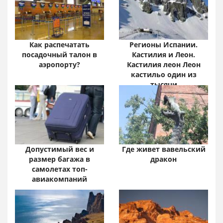
цифры и факты
Как распечатать
Регионы Испании.
посадочный талон в
Кастилия и Леон.
аэропорту?
Кастилия леон Леон
кастильо один из
тысячи
Допустимый вес и
Где живет вавельский
размер багажа в
дракон
самолетах топ-
авиакомпаний