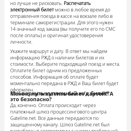
но лучше не рисковать.
Распечатать
электронный билет
можно в любое время до
отправления поезда в кассе на вокзале либо в
терминале саморегистрации. Для этого нужен
14-значный код заказа (вы получите его по СМС
после оплаты) и оригинал удостоверения
личности.
Укажите маршрут и дату. В ответ мы найдем
информацию РЖД о наличии билетов и их
стоимости. Выберите подходящий поезд и места.
Оплатите билет одним из предложенных
способов. Информация об оплате будет
моментально передана в РЖД и Ваш билет будет
оформлен.
Как вернуть купленный ж/д билет?
Можно ли оплатить билет картой? А
это безопасно?
Да, конечно. Оплата происходит через
платежный шлюз процессингового центра
Gateline.net. Все данные передаются по
защищенному каналу.
Шлюз Gateline.net был