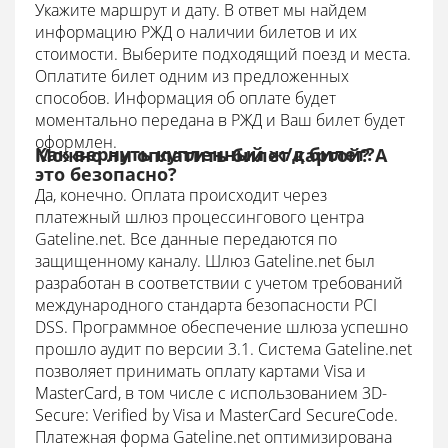
Укажите маршрут и дату. В ответ мы найдем
информацию РЖД о наличии билетов и их
стоимости. Выберите подходящий поезд и места.
Оплатите билет одним из предложенных
способов. Информация об оплате будет
моментально передана в РЖД и Ваш билет будет
оформлен.
Как вернуть купленный ж/д билет?
Можно ли оплатить билет картой? А
это безопасно?
Да, конечно. Оплата происходит через
платежный шлюз процессингового центра
Gateline.net. Все данные передаются по
защищенному каналу.
Шлюз Gateline.net был
разработан в соответствии с учетом требований
международного стандарта безопасности PCI
DSS. Программное обеспечение шлюза успешно
прошло аудит по версии 3.1.
Система Gateline.net
позволяет принимать оплату картами Visa и
MasterCard, в том числе с использованием 3D-
Secure: Verified by Visa и MasterCard SecureCode.
Платежная форма Gateline.net оптимизирована