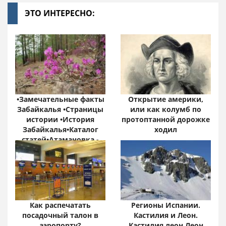
ЭТО ИНТЕРЕСНО:
•Замечательные факты
Открытие америки,
Забайкалья •Страницы
или как колумб по
истории •История
протоптанной дорожке
Забайкалья•Каталог
ходил
статей•Атамановка -
Онлайн•
Забайкальский край:
цифры и факты
Как распечатать
Регионы Испании.
посадочный талон в
Кастилия и Леон.
аэропорту?
Кастилия леон Леон