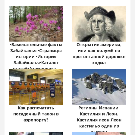
•Замечательные факты
Открытие америки,
Забайкалья •Страницы
или как колумб по
истории •История
протоптанной дорожке
Забайкалья•Каталог
ходил
статей•Атамановка -
Онлайн•
Забайкальский край:
цифры и факты
Как распечатать
Регионы Испании.
посадочный талон в
Кастилия и Леон.
аэропорту?
Кастилия леон Леон
кастильо один из
тысячи