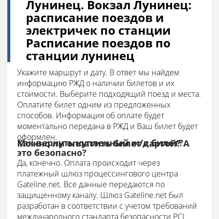
Лунинец. Вокзал Лунинец:
расписание поездов и
электричек по станции
Расписание поездов по
станции лунинец
Укажите маршрут и дату. В ответ мы найдем
информацию РЖД о наличии билетов и их
стоимости. Выберите подходящий поезд и места.
Оплатите билет одним из предложенных
способов. Информация об оплате будет
моментально передана в РЖД и Ваш билет будет
оформлен.
Как вернуть купленный ж/д билет?
Можно ли оплатить билет картой? А
это безопасно?
Да, конечно. Оплата происходит через
платежный шлюз процессингового центра
Gateline.net. Все данные передаются по
защищенному каналу.
Шлюз Gateline.net был
разработан в соответствии с учетом требований
международного стандарта безопасности PCI