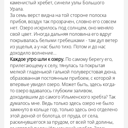
каменистый хребет, синели узлы Большого
Урала.
За семь верст видна на той стороне полоска
прибоя, воздух так прозрачен, словно его совсем
нет. Озеро искрилось под солнцем, оно меняло
свой цвет. Иногда дальняя половина его вдруг
покрывалась белыми гребешками - там дул ветер
из ущелья, а у нас было тихо. Потом и до нас
доходило волнение...
Каждое утро шли к озеру.
По самому берегу его,
прилегающему к селу, тянулась та покрытая
мелкой гладенькой галькой полуверстовая дюна,
образованная постоянным прибоем, с которой я
впервые увидел озеро. Может быть, здесь когда-
то озеро вдавалось глубоким заливом,
доходившим до самого Ильменского хребта? Так
думалось мне. Ведь только здесь озеро не было
замкнуто в кольце гор, только здесь оно отделено
этой дюной от болотца, от пруда, от села,
раскинувшегося за прудом, от всей той долины,