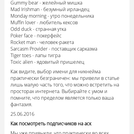
Gummy bear - желейный мишка
Mad Irishman - безумный ирландец
Monday morning - утро понедельника
Muffin lover - любитель кексов
Odd duck - странная утка
Poker face - покерфейс
Rocket man - человек-ракета
Sarcasm Provider - поставщик сарказма
Tiger toes - лапы тигра
Toxic alien - ядовитый пришелец
Как видите, выбор имени для никнейма
практически безграничен: мы привели в статье
лишь малую часть того, что можно встретить на
просторах интернета. Выбирайте с умом и
помните, что пределом является только ваша
фантазия.
25.06.2016
Как посмотреть подписчиков на аск
Мы уже привыкли, что практически во всех