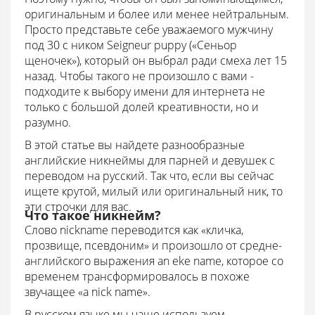
оригинальным и более или менее нейтральным.
Просто представьте себе уважаемого мужчину
под 30 с ником Seigneur puppy («Сеньор
щеночек»), который он выбрал ради смеха лет 15
назад. Чтобы такого не произошло с вами -
подходите к выбору имени для интернета не
только с большой долей креативности, но и
разумно.
В этой статье вы найдете разнообразные
английские никнеймы для парней и девушек с
переводом на русский. Так что, если вы сейчас
ищете крутой, милый или оригинальный ник, то
эти строчки для вас.
Что такое никнейм?
Слово nickname переводится как «кличка,
прозвище, псевдоним» и произошло от средне-
английского выражения an eke name, которое со
временем трансформировалось в похоже
звучащее «a nick name».
В русском языке мы чаще используем