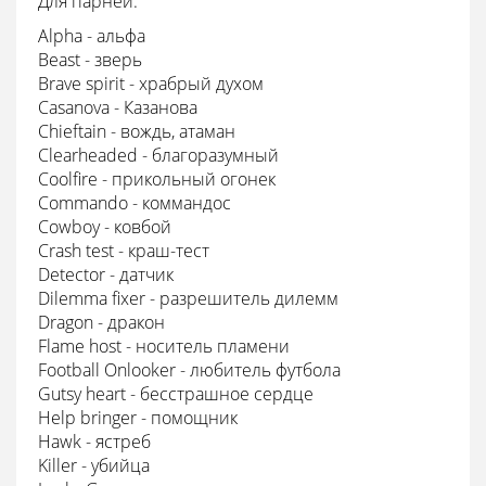
Для парней:
Alpha - альфа
Beast - зверь
Brave spirit - храбрый духом
Casanova - Казанова
Chieftain - вождь, атаман
Clearheaded - благоразумный
Coolfire - прикольный огонек
Commando - коммандос
Cowboy - ковбой
Crash test - краш-тест
Detector - датчик
Dilemma fixer - разрешитель дилемм
Dragon - дракон
Flame host - носитель пламени
Football Onlooker - любитель футбола
Gutsy heart - бесстрашное сердце
Help bringer - помощник
Hawk - ястреб
Killer - убийца