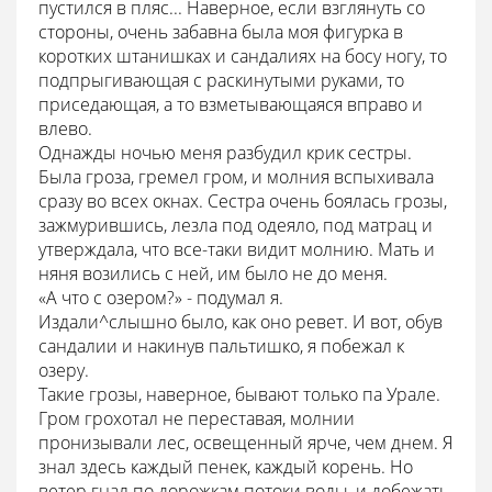
пустился в пляс... Наверное, если взглянуть со
стороны, очень забавна была моя фигурка в
коротких штанишках и сандалиях на босу ногу, то
подпрыгивающая с раскинутыми руками, то
приседающая, а то взметывающаяся вправо и
влево.
Однажды ночью меня разбудил крик сестры.
Была гроза, гремел гром, и молния вспыхивала
сразу во всех окнах. Сестра очень боялась грозы,
зажмурившись, лезла под одеяло, под матрац и
утверждала, что все-таки видит молнию. Мать и
няня возились с ней, им было не до меня.
«А что с озером?» - подумал я.
Издали^слышно было, как оно ревет. И вот, обув
сандалии и накинув пальтишко, я побежал к
озеру.
Такие грозы, наверное, бывают только па Урале.
Гром грохотал не переставая, молнии
пронизывали лес, освещенный ярче, чем днем. Я
знал здесь каждый пенек, каждый корень. Но
ветер гнал по дорожкам потоки воды, и добежать