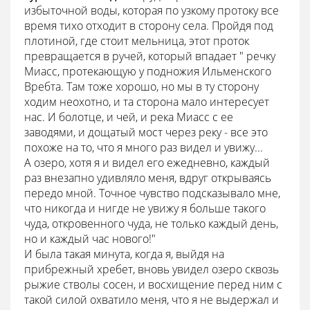
избыточной воды, которая по узкому протоку все
время тихо отходит в сторону села. Пройдя под
плотиной, где стоит мельница, этот проток
превращается в ручей, который впадает " речку
Миасс, протекающую у подножия Ильменского
Вребта. Там тоже хорошо, но мы в ту сторону
ходим неохотно, и та сторона мало интересует
нас. И болотце, и чей, и река Миасс с ее
заводями, и дощатый мост через реку - все это
похоже на то, что я много раз видел и увижу...
А озеро, хотя я и видел его ежедневно, каждый
раз внезапно удивляло меня, вдруг открываясь
передо мной. Точное чувство подсказывало мне,
что никогда и нигде не увижу я больше такого
чуда, откровенного чуда, не только каждый день,
но и каждый час нового!"
И была такая минута, когда я, выйдя на
прибрежный хребет, вновь увидел озеро сквозь
рыжие стволы сосен, и восхищение перед ним с
такой силой охватило меня, что я не выдержал и