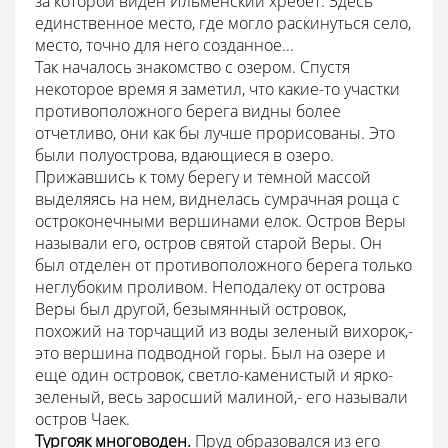
за которой виден Ильменский хребет. Здесь
единственное место, где могло раскинуться село,
место, точно для него созданное...
Так началось знакомство с озером. Спустя
некоторое время я заметил, что какие-то участки
противоположного берега видны более
отчетливо, они как бы лучше прорисованы. Это
были полуострова, вдающиеся в озеро.
Прижавшись к тому берегу и темной массой
выделяясь на нем, виднелась сумрачная роща с
остроконечными вершинами елок. Остров Веры
называли его, остров святой старой Веры. Он
был отделен от противоположного берега только
неглубоким проливом. Неподалеку от острова
Веры был другой, безымянный островок,
похожий на торчащий из воды зеленый вихорок,-
это вершина подводной горы. Был на озере и
еще один островок, светло-каменистый и ярко-
зеленый, весь заросший малиной,- его называли
остров Чаек.
Тургояк многоводен.
Пруд образовался из его