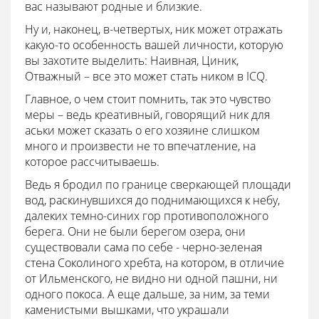
вас называют родные и близкие.
Ну и, наконец, в-четвертых, ник может отражать
какую-то особенность вашей личности, которую
вы захотите выделить: Наивная, Циник,
Отважный – все это может стать ником в ICQ.
Главное, о чем стоит помнить, так это чувство
меры – ведь креативный, говорящий ник для
аськи может сказать о его хозяине слишком
много и произвести не то впечатление, на
которое рассчитываешь.
Ведь я бродил по границе сверкающей площади
вод, раскинувшихся до поднимающихся к небу,
далеких темно-синих гор противоположного
берега. Они не были берегом озера, они
существовали сама по себе - черно-зеленая
стена Соколиного хребта, на котором, в отличие
от Ильменского, не видно ни одной пашни, ни
одного покоса. А еще дальше, за ним, за теми
каменистыми вышками, что украшали