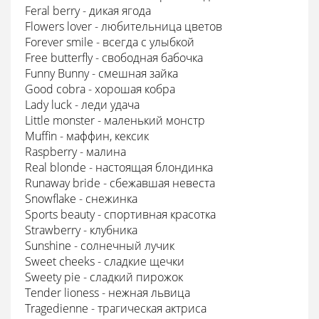
Feral berry - дикая ягода
Flowers lover - любительница цветов
Forever smile - всегда с улыбкой
Free butterfly - свободная бабочка
Funny Bunny - смешная зайка
Good cobra - хорошая кобра
Lady luck - леди удача
Little monster - маленький монстр
Muffin - маффин, кексик
Raspberry - малина
Real blonde - настоящая блондинка
Runaway bride - сбежавшая невеста
Snowflake - снежинка
Sports beauty - спортивная красотка
Strawberry - клубника
Sunshine - солнечный лучик
Sweet cheeks - сладкие щечки
Sweety pie - сладкий пирожок
Tender lioness - нежная львица
Tragedienne - трагическая актриса