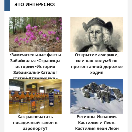
ЭТО ИНТЕРЕСНО:
•Замечательные факты
Открытие америки,
Забайкалья •Страницы
или как колумб по
истории •История
протоптанной дорожке
Забайкалья•Каталог
ходил
статей•Атамановка -
Онлайн•
Забайкальский край:
цифры и факты
Как распечатать
Регионы Испании.
посадочный талон в
Кастилия и Леон.
аэропорту?
Кастилия леон Леон