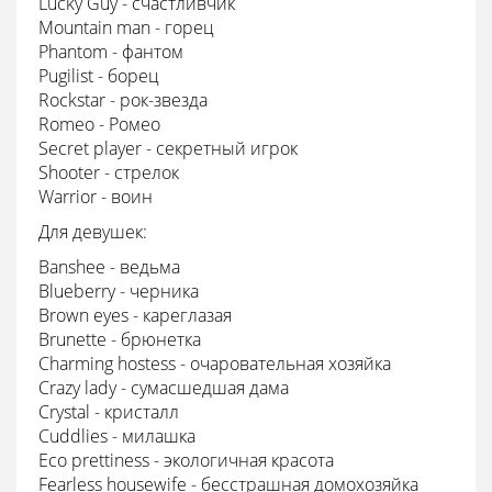
Lucky Guy - счастливчик
Mountain man - горец
Phantom - фантом
Pugilist - борец
Rockstar - рок-звезда
Romeo - Ромео
Secret player - секретный игрок
Shooter - стрелок
Warrior - воин
Для девушек:
Banshee - ведьма
Blueberry - черника
Brown eyes - кареглазая
Brunette - брюнетка
Charming hostess - очаровательная хозяйка
Crazy lady - сумасшедшая дама
Crystal - кристалл
Cuddlies - милашка
Eco prettiness - экологичная красота
Fearless housewife - бесстрашная домохозяйка