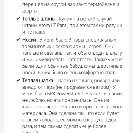
перешел на другой вариант: термобелье и
шорты.
Теплые штаны
. Купил на всякий случай
штаны Atom LT Pant , при этом так ни разу их
и не надел.
Носки
. У меня было 3 пары специальных
трекинговых носков фирмы Lorpen . Они
теплые и сделаны так, чтобы отводить влагу
и минимизировать натертости. Также у меня
были одни обычные бабушкины шерстяные
носки. В них было очень комфортно спать.
Теплая шапка
. Шапка из флиса, полара или
виндстоппера (не продувается ветром). У
меня была 6PK Powerstretch Beanie . Я шапки
не люблю, но эта понравилась. Она из
какого-то очень нежного и при этом теплого
материала. Она сделана так, что если будет
совсем холодно, ее можно свернуть в два
раза, и тем самым сделать еще более
теплой.