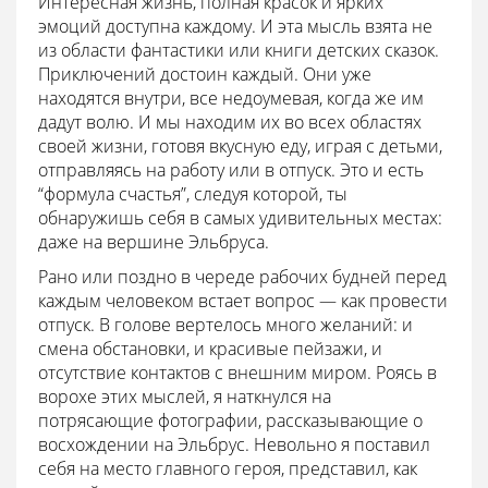
Интересная жизнь, полная красок и ярких
эмоций доступна каждому. И эта мысль взята не
из области фантастики или книги детских сказок.
Приключений достоин каждый. Они уже
находятся внутри, все недоумевая, когда же им
дадут волю. И мы находим их во всех областях
своей жизни, готовя вкусную еду, играя с детьми,
отправляясь на работу или в отпуск. Это и есть
“формула счастья”, следуя которой, ты
обнаружишь себя в самых удивительных местах:
даже на вершине Эльбруса.
Рано или поздно в череде рабочих будней перед
каждым человеком встает вопрос — как провести
отпуск. В голове вертелось много желаний: и
смена обстановки, и красивые пейзажи, и
отсутствие контактов с внешним миром. Роясь в
ворохе этих мыслей, я наткнулся на
потрясающие фотографии, рассказывающие о
восхождении на Эльбрус. Невольно я поставил
себя на место главного героя, представил, как