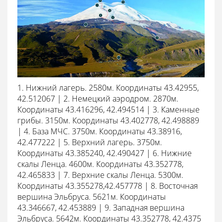
1. Нижний лагерь. 2580м. Координаты 43.42955,
42.512067 | 2. Немецкий аэродром. 2870м.
Координаты 43.416296, 42.494514 | 3. Каменные
грибы. 3150м. Координаты 43.402778, 42.498889
| 4. База МЧС. 3750м. Координаты 43.38916,
42.477222 | 5. Верхний лагерь. 3750м.
Координаты 43.385240, 42.490427 | 6. Нижние
скалы Ленца. 4600м. Координаты 43.352778,
42.465833 | 7. Верхние скалы Ленца. 5300м.
Координаты 43.355278,42.457778 | 8. Восточная
вершина Эльбруса. 5621м. Координаты
43.346667, 42.453889 | 9. Западная вершина
Эльбруса. 5642м. Координаты 43.352778, 42.4375