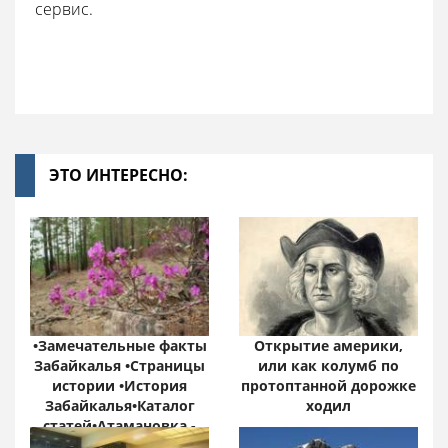
сервис.
ЭТО ИНТЕРЕСНО:
•Замечательные факты
Открытие америки,
Забайкалья •Страницы
или как колумб по
истории •История
протоптанной дорожке
Забайкалья•Каталог
ходил
статей•Атамановка -
Онлайн•