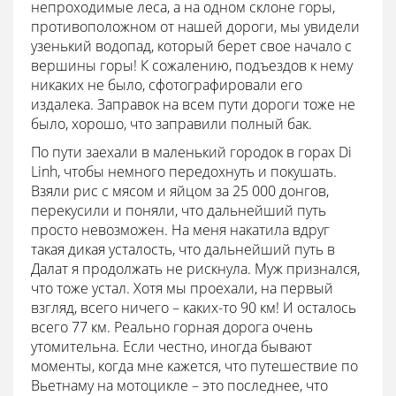
непроходимые леса, а на одном склоне горы,
противоположном от нашей дороги, мы увидели
узенький водопад, который берет свое начало с
вершины горы! К сожалению, подъездов к нему
никаких не было, сфотографировали его
издалека. Заправок на всем пути дороги тоже не
было, хорошо, что заправили полный бак.
По пути заехали в маленький городок в горах Di
Linh, чтобы немного передохнуть и покушать.
Взяли рис с мясом и яйцом за 25 000 донгов,
перекусили и поняли, что дальнейший путь
просто невозможен. На меня накатила вдруг
такая дикая усталость, что дальнейший путь в
Далат я продолжать не рискнула. Муж признался,
что тоже устал. Хотя мы проехали, на первый
взгляд, всего ничего – каких-то 90 км! И осталось
всего 77 км. Реально горная дорога очень
утомительна. Если честно, иногда бывают
моменты, когда мне кажется, что путешествие по
Вьетнаму на мотоцикле – это последнее, что