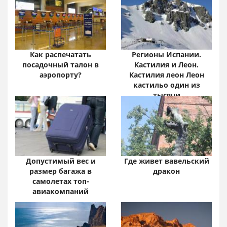
Забайкальский край:
цифры и факты
Как распечатать
Регионы Испании.
посадочный талон в
Кастилия и Леон.
аэропорту?
Кастилия леон Леон
кастильо один из
тысячи
Допустимый вес и
Где живет вавельский
размер багажа в
дракон
самолетах топ-
авиакомпаний