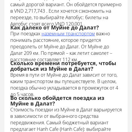
самый дорогой вариант. Он обойдется примерно
в VND 2,717,743 . Если хочется сэкономить на
переезде, то выбирайте Автобус: билеты на
Автобус стоят всего VND 120,001 .
Как далеко от Муйне до Далат?
При поездках
наземным транспортом
важно
понимать расстояние, которое придется
преодолеть от Муйне до Далат. От Муйне до
Далат 209 км. По прямой – как летит самолет –
расстояние составляет 112 км.
Сколько времени потребуется, чтобы
добраться из Муйне в Далат?
Время в пути от Муйне до Далат зависит от того,
каким транспортом вы путешествуете. В целом,
поездка обычно укладывается в промежуток от 4
до 5 часов.
Во сколько обойдется поездка из
Муйне в Далат?
Стоимость поездки из Муйне в Далат варьируется
в зависимости от выбранного средства
передвижения. Самый бюджетный вариант
предлагает Hanh Cafe (Hanh Cafe): выбирайте