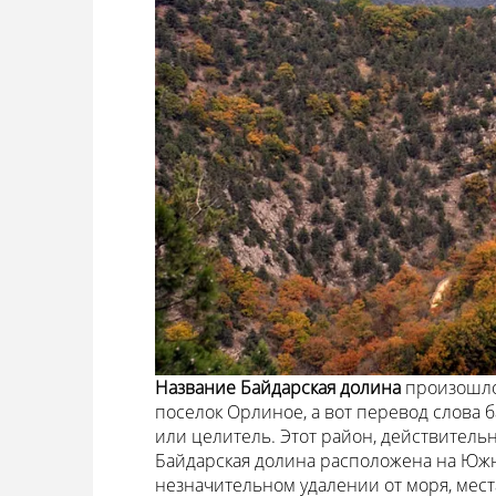
Название Байдарская долина
произошло
поселок Орлиное, а вот перевод слова ба
или целитель. Этот район, действитель
Байдарская долина расположена на Южн
незначительном удалении от моря, места