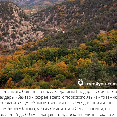
 от самого большего поселка долины Байдары. Сейчас это
йдары «байтар», скорее всего, с тюркского языка - травник
но, славится целебными травами и по сегодняшний день.
ом берегу Крыма, между Симеизом и Севастополем, на
ми от 15 до 60 км. Площадь Байдарской долины - около 28