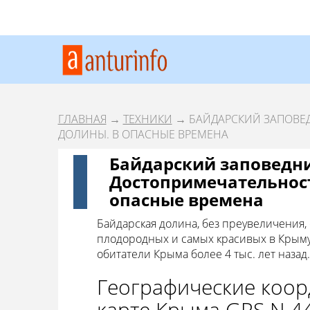
ГЛАВНАЯ
→
ТЕХНИКИ
→ БАЙДАРСКИЙ ЗАПОВЕ
ДОЛИНЫ. В ОПАСНЫЕ ВРЕМЕНА
Байдарский заповедни
Достопримечательност
опасные времена
Байдарская долина, без преувеличения,
плодородных и самых красивых в Крыму
обитатели Крыма более 4 тыс. лет назад.
Географические коор
карте Крыма GPS N 44