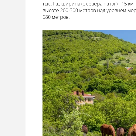
тыс. Га., ширина (с севера на юг) - 15 км
высоте 200-300 метров над уровнем мор
680 метров.