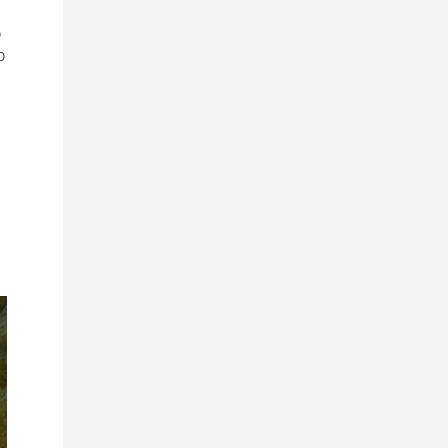
о
о
е