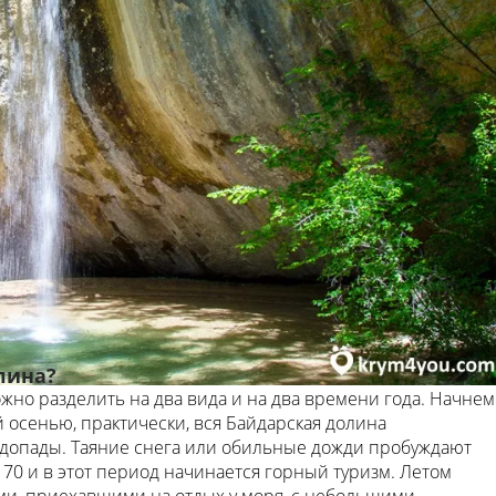
лина?
жно разделить на два вида и на два времени года. Начнем
 осенью, практически, вся Байдарская долина
допады. Таяние снега или обильные дожди пробуждают
 70 и в этот период начинается горный туризм. Летом