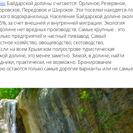
ами
Байдарской долины считаются: Орлиное, Резервное,
оровское, Передовое и Широкое. Эти поселки находятся п
кого водохранилища. Население Байдарской долине окол
3-5%, за счет внешней и внутренней миграции. Экология
 долине нет вредных производств. Самые крупные - это
олько предприятий и частный пивзавод. Самый
стное хозяйство, овощеводство, скотоводство,
Если на всем Крымском полуострове туристическая
кой долине, это менее заметно. Зимой, в долине, найти
здники, практически, не возможно. Бронирование
абрю остаются только самые дорогие варианты или не самы