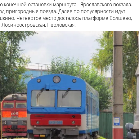
 конечной остановки маршрута - Ярославского вокзала.
од пригородные поезда. Далее по популярности идут
шкино. Четвертое место досталось платформе Болшево,
 Лосиноостровская, Перловская.