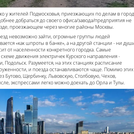
ько у жителей Подмосковья, приезжающих по делам в горо
удобнее добраться до своего офиса/завода/предприятия не
езде, проезжающем через многие районы Москвы.
поезд невозможно зайти, огромные группы людей
ывается «как шпроты в банке», а на другой станции - ни душ
исит от населенности конкретного городка. Самые
 схеме движения электричек Курского направления -
, Подольск. Разумеется, на этих станциях расписание
груженности, и поезда останавливаются чаще. Помимо этих
ез Бутово, Щербинку, Львовскую, Столбовую, Чехов,
исле, экспрессами легко можно доехать до Орла и Тулы.