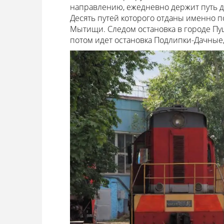
направлению, ежедневно держит путь до
Десять путей которого отданы именно п
Мытищи. Следом остановка в городе Пу
потом идет остановка Подлипки-Дачные,