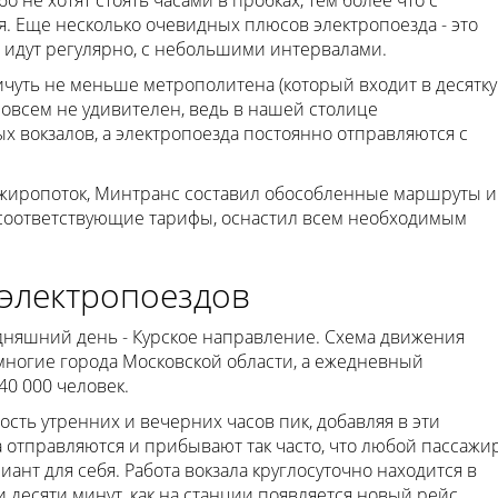
о не хотят стоять часами в пробках, тем более что с
. Еще несколько очевидных плюсов электропоезда - это
 идут регулярно, с небольшими интервалами.
чуть не меньше метрополитена (который входит в десятку
овсем не удивителен, ведь в нашей столице
 вокзалов, а электропоезда постоянно отправляются с
ссажиропоток, Минтранс составил обособленные маршруты и
 соответствующие тарифы, оснастил всем необходимым
электропоездов
дняшний день - Курское направление. Схема движения
 многие города Московской области, а ежедневный
0 000 человек.
сть утренних и вечерних часов пик, добавляя в эти
 отправляются и прибывают так часто, что любой пассажи
нт для себя. Работа вокзала круглосуточно находится в
 десяти минут, как на станции появляется новый рейс.