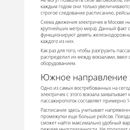
не могут позволить себе автомобиль, либ
каждым годом они только увеличиваются
строгое следование расписанию, рейсы
Схема движения электричек в Москве ни
крупнейших метро мира). Данный факт с
функционируют девять железнодорожных
каждого из них.
Как раз для того, чтобы разгрузить па
распределил их между вокзалами, ввел
оборудованием.
Южное направление 
Одно из самых востребованных на сего
электричек с этого вокзала захватывает
пассажиропоток составляет примерно 14
Расписание здесь учитывает напряженно
промежутки еще больше рейсов. Поезда
сможет найти максимально удобный вариа
режиме многозадачности. Не проходит и