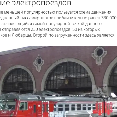
ие электропоездов
не меньшей популярностью пользуется схема движения
жедневный пассажиропоток приблизительно равен 330 000
ется, являющийся самой популярной точкой данного
отправляются 230 электропоездов, 50 из которых
ское и Люберцы. Второй по загруженности здесь является