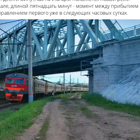
але, длиной пятнадцать минут - момент между прибытием
правлением первого уже в следующих часовых сутках.