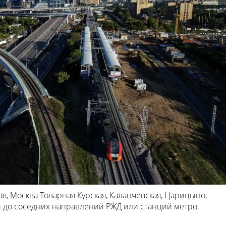
я, Москва Товарная Курская, Каланчевская, Царицыно,
 до соседних направлений РЖД или станций метро.