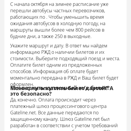
С начала октября на зимнее расписание уже
перешли автобусы частных перевозчиков,
работающих по . Чтобы уменьшить время
ожидания автобусов в холодную погоду, на
маршруты вышли более чем 800 рейсов в
будние дни, а также 250 в выходные.
Укажите маршрут и дату. В ответ мы найдем
информацию РЖД о наличии билетов и их
стоимости. Выберите подходящий поезд и места.
Оплатите билет одним из предложенных
способов. Информация об оплате будет
моментально передана в РЖД и Ваш билет будет
оформлен.
Как вернуть купленный ж/д билет?
Можно ли оплатить билет картой? А
это безопасно?
Да, конечно. Оплата происходит через
платежный шлюз процессингового центра
Gateline.net. Все данные передаются по
защищенному каналу.
Шлюз Gateline.net был
разработан в соответствии с учетом требований