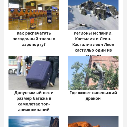
Онлайн•
Забайкальский край:
цифры и факты
Как распечатать
Регионы Испании.
посадочный талон в
Кастилия и Леон.
аэропорту?
Кастилия леон Леон
кастильо один из
тысячи
Допустимый вес и
Где живет вавельский
размер багажа в
дракон
самолетах топ-
авиакомпаний