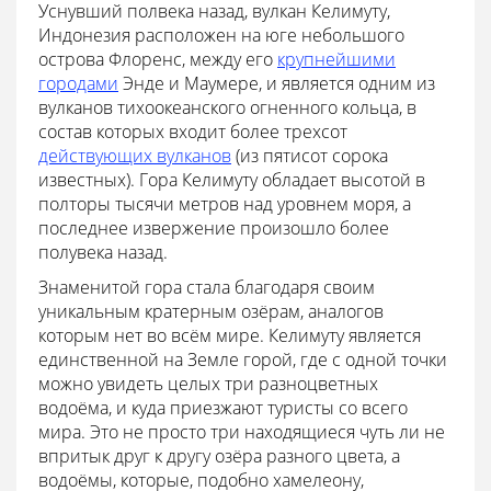
Уснувший полвека назад, вулкан Келимуту,
Индонезия расположен на юге небольшого
острова Флоренс, между его
крупнейшими
городами
Энде и Маумере, и является одним из
вулканов тихоокеанского огненного кольца, в
состав которых входит более трехсот
действующих вулканов
(из пятисот сорока
известных). Гора Келимуту обладает высотой в
полторы тысячи метров над уровнем моря, а
последнее извержение произошло более
полувека назад.
Знаменитой гора стала благодаря своим
уникальным кратерным озёрам, аналогов
которым нет во всём мире. Келимуту является
единственной на Земле горой, где с одной точки
можно увидеть целых три разноцветных
водоёма, и куда приезжают туристы со всего
мира. Это не просто три находящиеся чуть ли не
впритык друг к другу озёра разного цвета, а
водоёмы, которые, подобно хамелеону,