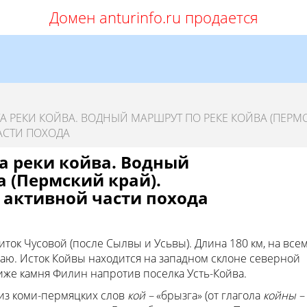
Домен anturinfo.ru продается
А РЕКИ КОЙВА. ВОДНЫЙ МАРШРУТ ПО РЕКЕ КОЙВА (ПЕРМ
АСТИ ПОХОДА
а реки койва. Водный
 (Пермский край).
 активной части похода
ток Чусовой (после Сылвы и Усьвы). Длина 180 км, на все
аю. Исток Койвы находится на западном склоне северной
ниже камня Филин напротив поселка Усть-Койва.
из коми-пермяцких слов
кой –
«брызга» (от глагола
койны –