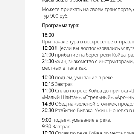
Можете приехать на своем транспорте, 
тур 900 руб.
Программа тура:
18:00
При начале тура в воскресенье отправл
10:00
!!! (если вы воспользовались усл
21:00
прибытие на берег реки Койва, р
21:30
ужин, знакомство с инструкторами
местных в палатках.
10:00
подъем, умывание в реке.
10:15
Завтрак.
11:00
Сплав по реке Койва до притока «
«Малый Шайтан», «Стрельный», «Арочный
14:30
Обед на «зеленой стоянке», продо
20:30
Разбитие Бивака. Ужин. Ночевка в 
9:00
подъем, умывание в реке.
9:30
Завтрак.
10:00
Сплав по реке Койва до места слия