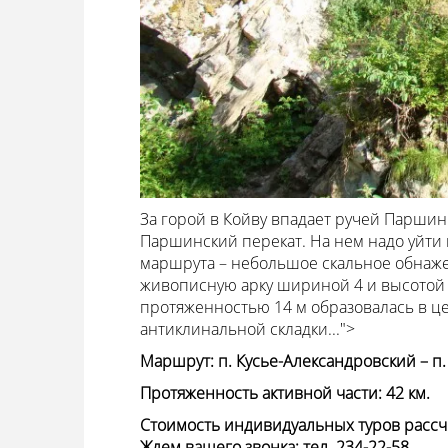
За горой в Койву впадает ручей Паршин
Паршинский перекат. На нем надо уйти к
маршрута – небольшое скальное обнаже
живописную арку шириной 4 и высотой 
протяженностью 14 м образовалась в цен
антиклинальной складки...">
Маршрут: п. Кусье-Александровский – п.
Протяженность активной части: 42 км.
Стоимость индивидуальных туров рассч
Ждем вашего звонка: тел. 234-22-58