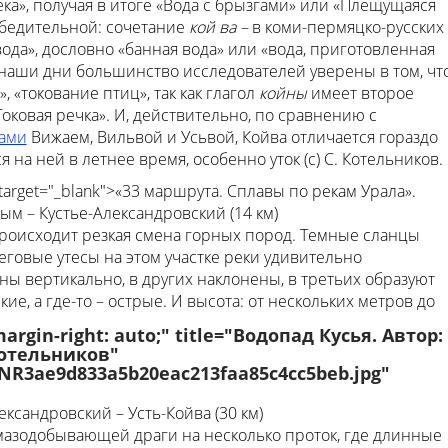
река», получая в итоге «Вода с брызгами» или «Плещущаяся
убедительной: сочетание
кой ва –
в коми-пермяцко-русских
ода», дословно «банная вода» или «вода, приготовленная
В наши дни большинство исследователей уверены в том, чт
», «токование птиц», так как глагол
койны
имеет второе
Токовая речка». И, действительно, по сравнению с
ами
Вижаем, Вильвой и Усьвой, Койва отличается гораздо
на ней в летнее время, особенно уток (с) С. Котельников.
a" target="_blank">«33 маршрута. Сплавы по рекам Урала».
ым – Кустье-Александровский (14 км)
происходит резкая смена горных пород. Темные сланцы
говые утесы на этом участке реки удивительно
ны вертикально, в других наклонены, в третьих образуют
е, а где-то – острые. И высота: от нескольких метров до
 margin-right: auto;" title="Водопад Кусья. Автор:
Котельников"
/NR3ae9d833a5b20eac213faa85c4cc5beb.jpg"
ександровский – Усть-Койва (30 км)
мазодобывающей драги на несколько проток, где длинные