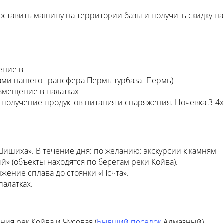
оставить машину на территории базы и получить скидку на
ение в
угами нашего трансфера Пермь-турбаза -Пермь)
азмещение в палатках
, получение продуктов питания и снаряжения. Ночевка 3-4
Шишиха». В течение дня: по желанию: экскурсии к камням
» (объекты находятся по берегам реки Койва).
лжение сплава до стоянки «Почта».
палатках.
ния рек Койва и Чусовая (
Бывший поселок
Алмазный)