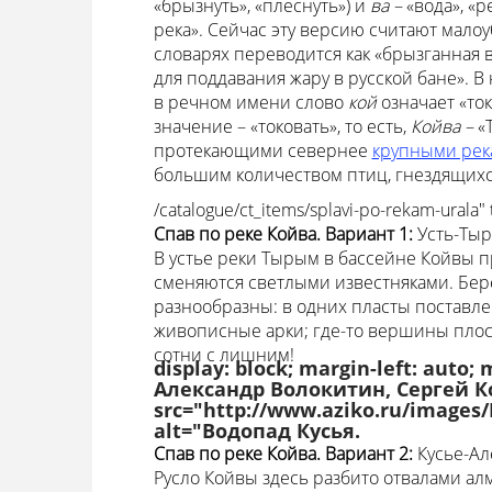
«брызнуть», «плеснуть») и
ва –
«вода», «
река». Сейчас эту версию считают мало
словарях переводится как «брызганная в
для поддавания жару в русской бане». 
в речном имени слово
кой
означает «ток
значение – «токовать», то есть,
Койва –
«
протекающими севернее
крупными рек
большим количеством птиц, гнездящихся 
/catalogue/ct_items/splavi-po-rekam-ural
Спав по реке Койва. Вариант 1:
Усть-Тыр
В устье реки Тырым в бассейне Койвы 
сменяются светлыми известняками. Бере
разнообразны: в одних пласты поставле
живописные арки; где-то вершины плоски
сотни с лишним!
display: block; margin-left: auto;
Александр Волокитин, Сергей 
src="http://www.aziko.ru/images
alt="Водопад Кусья.
Спав по реке Койва. Вариант 2:
Кусье-Ал
Русло Койвы здесь разбито отвалами ал