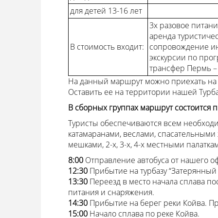
для детей 13-16 лет
3х разовое питани
аренда туристиче
В стоимость входит:
сопровождение ин
экскурсии по про
трансфер Пермь –
На данный маршрут можно приехать на
Оставить ее на территории нашей Турб
В сборных группах маршрут состоится п
Туристы обеспечиваются всем необход
катамаранами, веслами, спасательным
мешками, 2-х, 3-х, 4-х местными палатка
8:00
Отправление автобуса от нашего оф
12:30
Прибытие на турбазу “Затерянный
13:30
Переезд в место начала сплава по
питания и снаряжения.
14:30
Прибытие на берег реки Койва. П
15:00
Начало сплава по реке Койва.