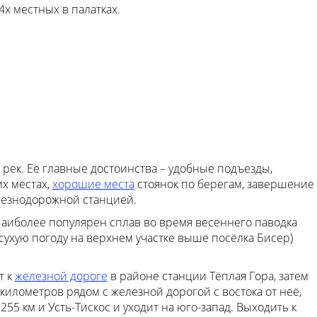
4х местных в палатках.
рек. Её главные достоинства – удобные подъезды,
их местах,
хорошие места
стоянок по берегам, завершение
лезнодорожной станцией.
Наиболее популярен сплав во время весеннего паводка
ю сухую погоду на верхнем участке выше посёлка Бисер)
т к
железной дороге
в районе станции Тёплая Гора, затем
илометров рядом с железной дорогой с востока от неё,
55 км и Усть-Тискос и уходит на юго-запад. Выходить к