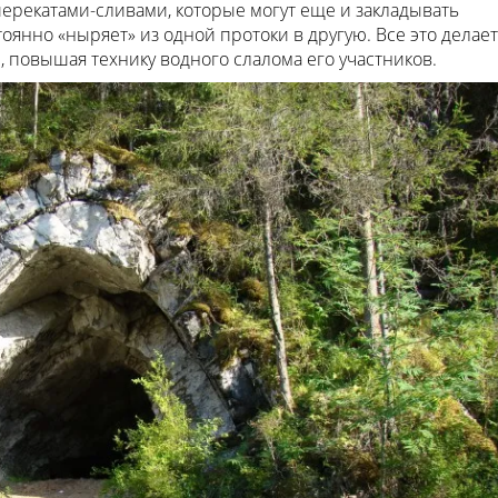
ерекатами-сливами, которые могут еще и закладывать
тоянно «ныряет» из одной протоки в другую. Все это делает
повышая технику водного слалома его участников.