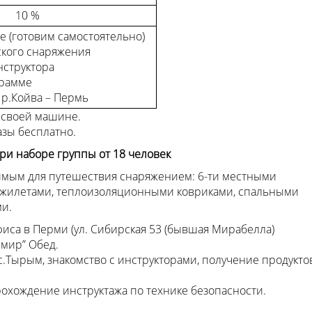
10 %
е (готовим самостоятельно)
ского снаряжения
структора
грамме
 р.Койва – Пермь
 своей машине.
азы бесплатно.
ри наборе группы от 18 человек
имым для путешествия снаряжением: 6-ти местными
и жилетами, теплоизоляционными ковриками, спальными
ми.
иса в Перми (ул. Сибирская 53 (бывшая Мирабелла)
 мир” Обед.
с.Тырым, знакомство с инструкторами, получение продукто
рохождение инструктажа по технике безопасности.