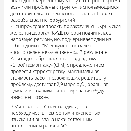
подходов к Керченскому мосту со стороны Крыма
возникли проблемы с грунтом, использующимся
для строительства земляного полотна. Проект
разрабатывал петербургский
«Ленпромтранспроект» по заказу ФГУП «Крымская
железная дорога» (КЖД), которая подчинялась
напрямую региону, но, подчеркивает один из
собеседников “Ъ”, документ оказался
«подготовлен некачественно». В результате
Росжелдор обратился к генподрядчику
«Стройгазмонтажу» (СГМ) с предложением
провести корректировку. Максимальная
стоимость работ, позволяющих решить эту
проблему, достигает 2,9 млрд руб., реальная
сумма и источники финансирования «будут
известны позже».
В Минтрансе “Ъ” подтвердили, что
необходимость повторных инженерных
изысканий вызвана некачественным
выполнением работы АО