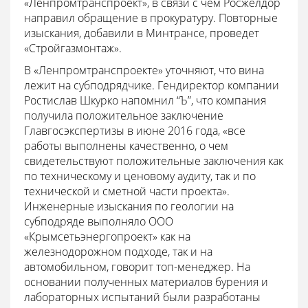
«Ленпромтранспроект», в связи с чем Росжелдор
направил обращение в прокуратуру. Повторные
изыскания, добавили в Минтрансе, проведет
«Стройгазмонтаж».
В «Ленпромтранспроекте» уточняют, что вина
лежит на субподрядчике. Гендиректор компании
Ростислав Шкурко напомнил “Ъ”, что компания
получила положительное заключение
Главгосэкспертизы в июне 2016 года, «все
работы выполнены качественно, о чем
свидетельствуют положительные заключения как
по техническому и ценовому аудиту, так и по
технической и сметной части проекта».
Инженерные изыскания по геологии на
субподряде выполняло ООО
«Крымсетьэнергопроект» как на
железнодорожном подходе, так и на
автомобильном, говорит топ-менеджер. На
основании полученных материалов бурения и
лабораторных испытаний были разработаны