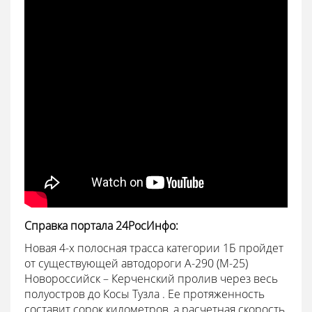
Справка портала 24РосИнфо:
Новая 4-х полосная трасса категории 1Б пройдет
от существующей автодороги А-290 (М-25)
Новороссийск – Керченский пролив через весь
полуостров до Косы Тузла . Ее протяженность
составит сорок километров, а расчетная скорость