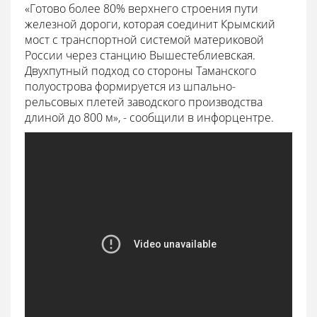
«Готово более 80% верхнего строения пути
железной дороги, которая соединит Крымский
мост с транспортной системой материковой
России через станцию Вышестеблиевская.
Двухпутный подход со стороны Таманского
полуострова формируется из шпально-
рельсовых плетей заводского производства
длиной до 800 м», - сообщили в инфорцентре.