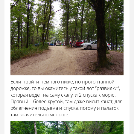
Если пройти немного ниже, по протоптанной
дорожке, то вы окажитесь у такой вот “развилки”,
которая ведет на саму скалу, и 2 спуска к морю.
Правый – более крутой, там даже висит канат, для
облегчения подъема и спуска, потому и палаток
там значительно меньше.