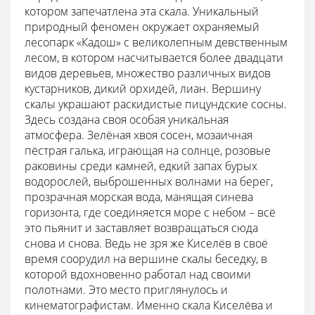
котором запечатлена эта скала. Уникальный
природный феномен окружает охраняемый
лесопарк «Кадош» с великолепным девственным
лесом, в котором насчитывается более двадцати
видов деревьев, множество различных видов
кустарников, дикий орхидей, лиан. Вершину
скалы украшают раскидистые пицундские сосны.
Здесь создана своя особая уникальная
атмосфера. Зелёная хвоя сосен, мозаичная
пёстрая галька, играющая на солнце, розовые
раковины среди камней, едкий запах бурых
водорослей, выброшенных волнами на берег,
прозрачная морская вода, манящая синева
горизонта, где соединяется море с небом – всё
это пьянит и заставляет возвращаться сюда
снова и снова. Ведь не зря же Киселёв в своё
время соорудил на вершине скалы беседку, в
которой вдохновенно работал над своими
полотнами. Это место приглянулось и
кинематографистам. Именно скала Киселёва и