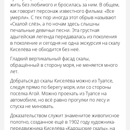
жить без любимого и бросилась за ним. В общем,
как говорит персонаж известного фильма: «Все
умерли». С тех пор иногда этот обрыв называют
«Скалой слёз», а по ночам здесь слышны
печальные девичьи песни. Эта грустная
адыгейская легенда передавалась из поколения
в поколение и сегодня не одна экскурсия на скалу
Киселёва не обходится без неё.
Гладкий вертикальный фасад скалы,
обращённый в сторону моря, не меняется много
лет.
Добраться до скалы Киселёва можно из Туапсе,
следуя прямо по берегу моря, или со стороны
посёлка Агой. Можно проехать из Туапсе на
автомобиле, но всё равно прогулки по лесу и
спуска не миновать.
Доказательством служит знаменитое живописное
полотно, созданное ещё в 1902 году художника-
передвижника Киселёва «Кадошские скалы», на