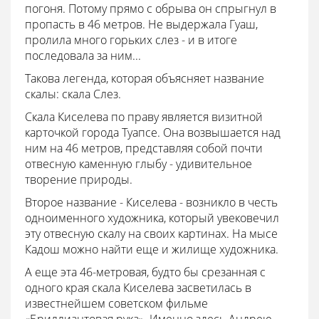
погоня. Потому прямо с обрыва он спрыгнул в
пропасть в 46 метров. Не выдержала Гуаш,
пролила много горьких слез - и в итоге
последовала за ним...
Такова легенда, которая объясняет название
скалы: скала Слез.
Скала Киселева по праву является визитной
карточкой города Туапсе. Она возвышается над
ним на 46 метров, представляя собой почти
отвесную каменную глыбу - удивительное
творение природы.
Второе название - Киселева - возникло в честь
одноименного художника, который увековечил
эту отвесную скалу на своих картинах. На мысе
Кадош можно найти еще и жилище художника.
А еще эта 46-метровая, будто бы срезанная с
одного края скала Киселева засветилась в
известнейшем советском фильме
«Бриллиантовая рука». Именно здесь Андрею