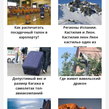
Онлайн•
Забайкальский край:
цифры и факты
Как распечатать
Регионы Испании.
посадочный талон в
Кастилия и Леон.
аэропорту?
Кастилия леон Леон
кастильо один из
тысячи
Допустимый вес и
Где живет вавельский
размер багажа в
дракон
самолетах топ-
авиакомпаний