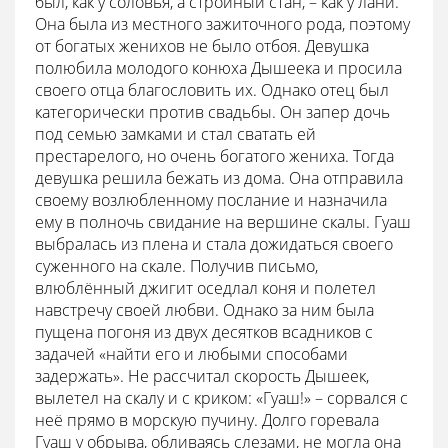
был, как у соловья, а стройный стан, – как у лани.
Она была из местного зажиточного рода, поэтому
от богатых женихов не было отбоя. Девушка
полюбила молодого конюха Дышеека и просила
своего отца благословить их. Однако отец был
категорически против свадьбы. Он запер дочь
под семью замками и стал сватать ей
престарелого, но очень богатого жениха. Тогда
девушка решила бежать из дома. Она отправила
своему возлюбленному послание и назначила
ему в полночь свидание на вершине скалы. Гуаш
выбралась из плена и стала дожидаться своего
суженного на скале. Получив письмо,
влюблённый джигит оседлал коня и полетел
навстречу своей любви. Однако за ним была
пущена погоня из двух десятков всадников с
задачей «найти его и любыми способами
задержать». Не рассчитал скорость Дышеек,
вылетел на скалу и с криком: «Гуаш!» – сорвался с
неё прямо в морскую пучину. Долго горевала
Гуаш у обрыва, обливаясь слезами, не могла она