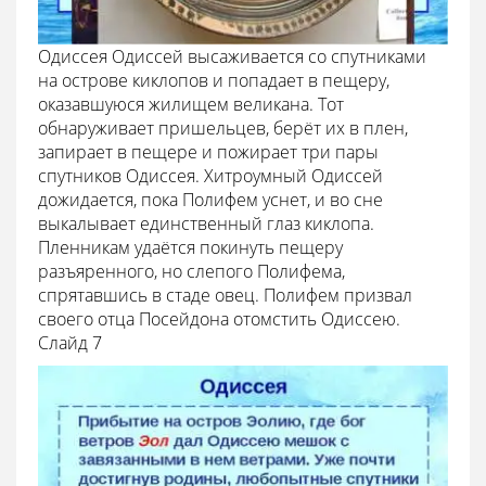
Одиссея Одиссей высаживается со спутниками
на острове киклопов и попадает в пещеру,
оказавшуюся жилищем великана. Тот
обнаруживает пришельцев, берёт их в плен,
запирает в пещере и пожирает три пары
спутников Одиссея. Хитроумный Одиссей
дожидается, пока Полифем уснет, и во сне
выкалывает единственный глаз киклопа.
Пленникам удаётся покинуть пещеру
разъяренного, но слепого Полифема,
спрятавшись в стаде овец. Полифем призвал
своего отца Посейдона отомстить Одиссею.
Cлайд 7