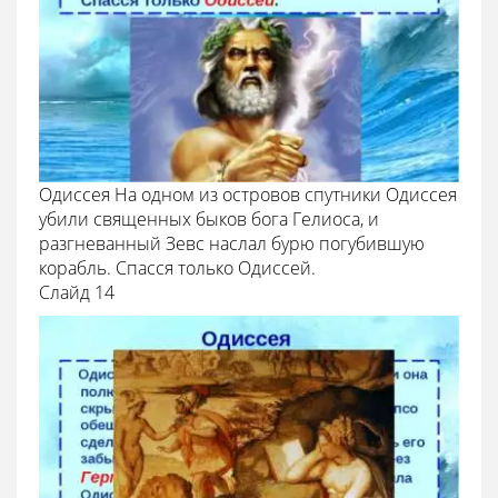
Одиссея На одном из островов спутники Одиссея
убили священных быков бога Гелиоса, и
разгневанный Зевс наслал бурю погубившую
корабль. Спасся только Одиссей.
Cлайд 14