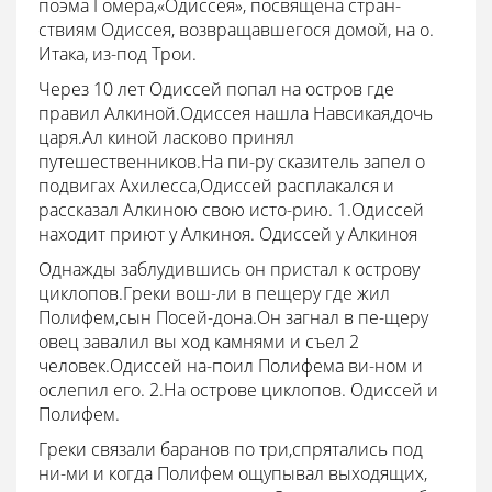
поэма Гомера,«Одиссея», посвящена стран-
ствиям Одиссея, возвращавшегося домой, на о.
Итака, из-под Трои.
Через 10 лет Одиссей попал на остров где
правил Алкиной.Одиссея нашла Навсикая,дочь
царя.Ал киной ласково принял
путешественников.На пи-ру сказитель запел о
подвигах Ахилесса,Одиссей расплакался и
рассказал Алкиною свою исто-рию. 1.Одиссей
находит приют у Алкиноя. Одиссей у Алкиноя
Однажды заблудившись он пристал к острову
циклопов.Греки вош-ли в пещеру где жил
Полифем,сын Посей-дона.Он загнал в пе-щеру
овец завалил вы ход камнями и съел 2
человек.Одиссей на-поил Полифема ви-ном и
ослепил его. 2.На острове циклопов. Одиссей и
Полифем.
Греки связали баранов по три,спрятались под
ни-ми и когда Полифем ощупывал выходящих,