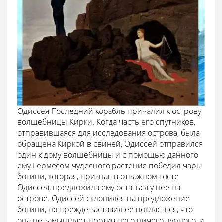
Одиссея Последний корабль причалил к острову
волшебницы Кирки. Когда часть его спутников,
отправившаяся для исследования острова, была
обращена Киркой в свиней, Одиссей отправился
один к дому волшебницы и с помощью данного
ему Гермесом чудесного растения победил чары
богини, которая, признав в отважном госте
Одиссея, предложила ему остаться у нее на
острове. Одиссей склонился на предложение
богини, но прежде заставил её поклясться, что
она не замышляет против него ничего дурного, и