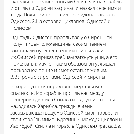
ока-зались незамеченными.Они сели на корабль
и отплыли.Одисей закричал и назвал свое имя и
тогда Полифем попросил Посейдона наказать
Одиссея. 2.На острове циклопов. Одиссей и
Полифем
Однажды Одиссей проплывал у о.Сирен.Эти
полу-птицы-полуженщины своим пением
замнивали путешественников и съедали
их.Одиссей приказ гребцам заткнуть уши, а его
привязать к мачте. Таким образом он услышал
прекрасное пение и смог остаться живым.
3.Встреча с сиренами. Одиссей и сирены
Вскоре путники пережили смертельную
опасность. Их корабль проплывал между
пещерой где жила Сцилла и с другойстороны
находилась Харибда, трижды в день
засасывающая воду.Но Одиссей смог провести
свой корабль мимо чудовищ. 4.Между Сциллой и
Харибдой. Скилла и корабль Одиссея.Фреска.2.в.