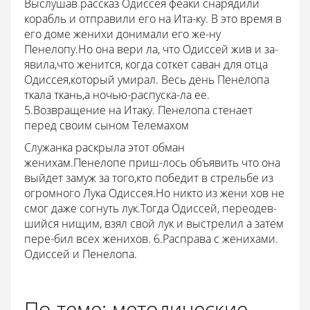
Выслушав рассказ Одиссея феаки снарядили
корабль и отправили его на Ита-ку. В это время в
его доме женихи донимали его же-ну
Пенелопу.Но она вери ла, что Одиссей жив и за-
явила,что женится, когда соткет саван для отца
Одиссея,который умирал. Весь день Пенелопа
ткала ткань,а ночью-распуска-ла ее.
5.Возвращение на Итаку. Пенелопа стенает
перед своим сыном Телемахом
Служанка раскрыла этот обман
женихам.Пенелопе приш-лось объявить что она
выйдет замуж за того,кто победит в стрельбе из
огромного Лука Одиссея.Но никто из жени хов не
смог даже согнуть лук.Тогда Одиссей, переодев-
шийся нищим, взял свой лук и выстрелил а затем
пере-бил всех женихов. 6.Расправа с женихами.
Одиссей и Пенелопа.
По теме: методические