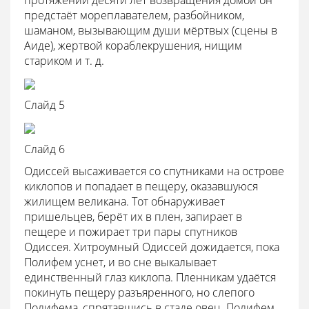
протяжении десяти лет возвращения домой он
предстаёт мореплавателем, разбойником,
шаманом, вызывающим души мёртвых (сцены в
Аиде), жертвой кораблекрушения, нищим
стариком и т. д.
Слайд 5
Слайд 6
Одиссей высаживается со спутниками на острове
киклопов и попадает в пещеру, оказавшуюся
жилищем великана. Тот обнаруживает
пришельцев, берёт их в плен, запирает в
пещере и пожирает три пары спутников
Одиссея. Хитроумный Одиссей дожидается, пока
Полифем уснет, и во сне выкалывает
единственный глаз киклопа. Пленникам удаётся
покинуть пещеру разъяренного, но слепого
Полифема, спрятавшись в стаде овец. Полифем