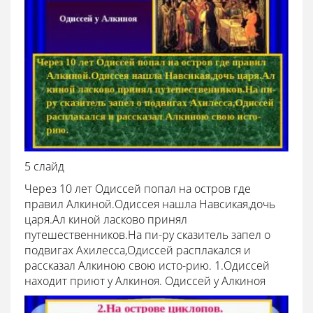
5 слайд
Через 10 лет Одиссей попал на остров где
правил Алкиной.Одиссея нашла Навсикая,дочь
царя.Ал киной ласково принял
путешественников.На пи-ру сказитель запел о
подвигах Ахилесса,Одиссей расплакался и
рассказал Алкиною свою исто-рию. 1.Одиссей
находит приют у Алкиноя. Одиссей у Алкиноя