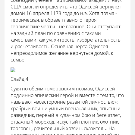
созвездий ученые Национальной академии наук
США смогли определить, что Одиссей вернулся
домой 16 апреля 1178 года до н.э. Хотя поэма -
героическая, в образе главного героя
героические черты - не главное. Они отступают
на задний план по сравнению с такими
качествами, как ум, хитрость, изобретательность
и расчётливость. Основная черта Одиссея -
непреодолимое желание вернуться домой, к
семье.
Слайд 4
Судя по обеим гомеровским поэмам, Одиссей -
подлинно эпический герой и вместе с тем то, что
называют «всесторонне развитой личностью»:
храбрый воин и умный военачальник, опытный
разведчик, первый в кулачном бою и беге атлет,
отважный мореход, искусный плотник, охотник,
торговец, рачительный хозяин, сказитель. На