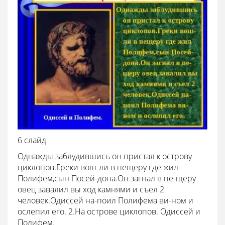
6 слайд
Однажды заблудившись он пристал к острову
циклопов.Греки вош-ли в пещеру где жил
Полифем,сын Посей-дона.Он загнал в пе-щеру
овец завалил вы ход камнями и съел 2
человек.Одиссей на-поил Полифема ви-ном и
ослепил его. 2.На острове циклопов. Одиссей и
Полифем.