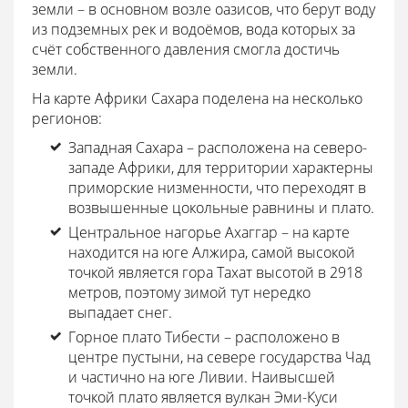
земли – в основном возле оазисов, что берут воду
из подземных рек и водоёмов, вода которых за
счёт собственного давления смогла достичь
земли.
На карте Африки Сахара поделена на несколько
регионов:
Западная Сахара – расположена на северо-
западе Африки, для территории характерны
приморские низменности, что переходят в
возвышенные цокольные равнины и плато.
Центральное нагорье Ахаггар – на карте
находится на юге Алжира, самой высокой
точкой является гора Тахат высотой в 2918
метров, поэтому зимой тут нередко
выпадает снег.
Горное плато Тибести – расположено в
центре пустыни, на севере государства Чад
и частично на юге Ливии. Наивысшей
точкой плато является вулкан Эми-Куси