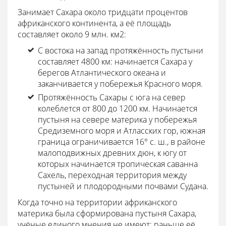
Занимает Сахара около тридцати процентов
африканского континента, а её площадь
составляет около 9 млн. км2:
С востока на запад протяжённость пустыни
составляет 4800 км: начинается Сахара у
берегов Атлантического океана и
заканчивается у побережья Красного моря.
Протяжённость Сахары с юга на север
колеблется от 800 до 1200 км. Начинается
пустыня на севере материка у побережья
Средиземного моря и Атласских гор, южная
граница ограничивается 16° с. ш., в районе
малоподвижных древних дюн, к югу от
которых начинается тропическая саванна
Сахель, переходная территория между
пустыней и плодородными почвами Судана.
Когда точно на территории африканского
материка была сформирована пустыня Сахара,
учёные единого мнения не имеют: раньше её