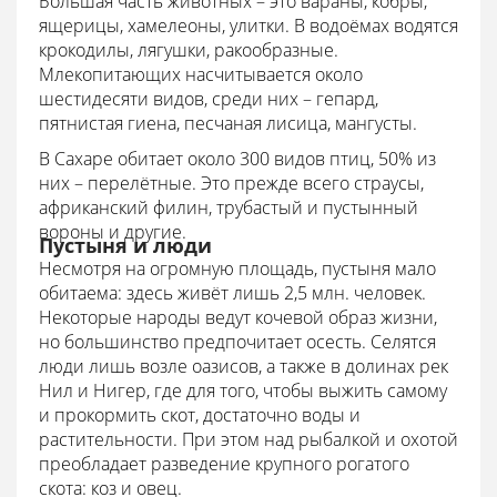
Большая часть животных – это вараны, кобры,
ящерицы, хамелеоны, улитки. В водоёмах водятся
крокодилы, лягушки, ракообразные.
Млекопитающих насчитывается около
шестидесяти видов, среди них – гепард,
пятнистая гиена, песчаная лисица, мангусты.
В Сахаре обитает около 300 видов птиц, 50% из
них – перелётные. Это прежде всего страусы,
африканский филин, трубастый и пустынный
вороны и другие.
Пустыня и люди
Несмотря на огромную площадь, пустыня мало
обитаема: здесь живёт лишь 2,5 млн. человек.
Некоторые народы ведут кочевой образ жизни,
но большинство предпочитает осесть. Селятся
люди лишь возле оазисов, а также в долинах рек
Нил и Нигер, где для того, чтобы выжить самому
и прокормить скот, достаточно воды и
растительности. При этом над рыбалкой и охотой
преобладает разведение крупного рогатого
скота: коз и овец.