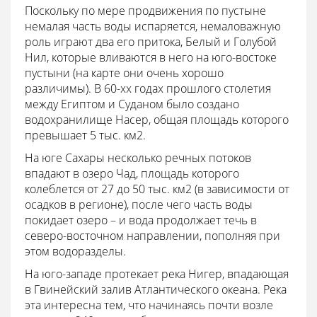
Поскольку по мере продвижения по пустыне
немалая часть воды испаряется, немаловажную
роль играют два его притока, Белый и Голубой
Нил, которые вливаются в него на юго-востоке
пустыни (на карте они очень хорошо
различимы). В 60-хх годах прошлого столетия
между Египтом и Суданом было создано
водохранилище Насер, общая площадь которого
превышает 5 тыс. км2.
На юге Сахары несколько речных потоков
впадают в озеро Чад, площадь которого
колеблется от 27 до 50 тыс. км2 (в зависимости от
осадков в регионе), после чего часть воды
покидает озеро – и вода продолжает течь в
северо-восточном направлении, пополняя при
этом водоразделы.
На юго-западе протекает река Нигер, впадающая
в Гвинейский залив Атлантического океана. Река
эта интересна тем, что начинаясь почти возле