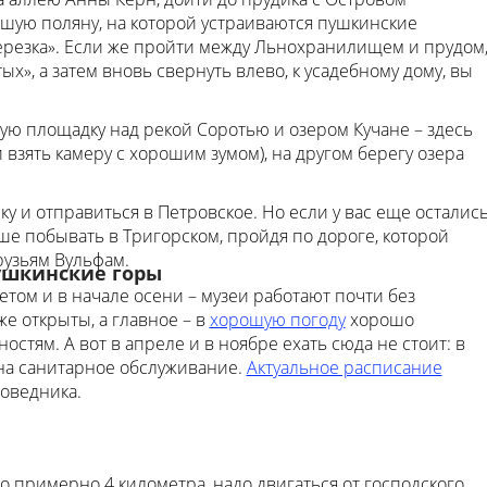
шую поляну, на которой устраиваются пушкинские
ерезка». Если же пройти между Льнохранилищем и прудом
х», а затем вновь свернуть влево, к усадебному дому, вы
ую площадку над рекой Соротью и озером Кучане – здесь
 взять камеру с хорошим зумом), на другом берегу озера
 и отправиться в Петровское. Но если у вас еще осталис
е побывать в Тригорском, пройдя по дороге, которой
рузьям Вульфам.
ушкинские горы
том и в начале осени – музеи работают почти без
е открыты, а главное – в
хорошую погоду
хорошо
стям. А вот в апреле и в ноябре ехать сюда не стоит: в
 на санитарное обслуживание.
Актуальное расписание
поведника.
го примерно 4 километра, надо двигаться от господского