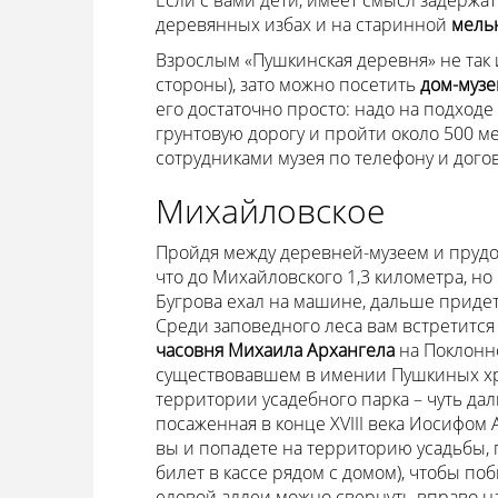
Если с вами дети, имеет смысл задержа
деревянных избах и на старинной
мель
Взрослым «Пушкинская деревня» не так и
стороны), зато можно посетить
дом-музе
его достаточно просто: надо на подходе 
грунтовую дорогу и пройти около 500 ме
сотрудниками музея по телефону и догов
Михайловское
Пройдя между деревней-музеем и прудом
что до Михайловского 1,3 километра, но 
Бугрова ехал на машине, дальше придет
Среди заповедного леса вам встретится 
часовня Михаила Архангела
на Поклонно
существовавшем в имении Пушкиных хра
территории усадебного парка – чуть дал
посаженная в конце XVIII века Иосифом
вы и попадете на территорию усадьбы, п
билет в кассе рядом с домом), чтобы поб
еловой аллеи можно свернуть вправо на