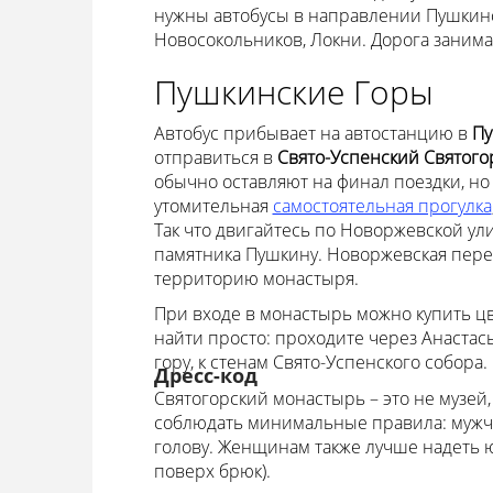
нужны автобусы в направлении Пушкинск
Новосокольников, Локни. Дорога занимае
Пушкинские Горы
Автобус прибывает на автостанцию в
Пу
отправиться в
Свято-Успенский Святог
обычно оставляют на финал поездки, но
утомительная
самостоятельная прогулка
Так что двигайтесь по Новоржевской ул
памятника Пушкину. Новоржевская перей
территорию монастыря.
При входе в монастырь можно купить цв
найти просто: проходите через Анастас
гору, к стенам Свято-Успенского собора
Дресс-код
Святогорский монастырь – это не музей,
соблюдать минимальные правила: мужч
голову. Женщинам также лучше надеть ю
поверх брюк).