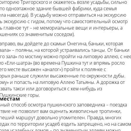
иторию Тригорского и окажетесь возле усадьбы, сильно
то одноэтажное здание бывшей фабрики, куда семья
ела навсегда). В усадьбу можно отправиться на экскурсию
ь экскурсию с гидом, потому что самостоятельный осмотр
ь главное тут – не мемориальные вещи и интерьеры, а
ошениях со знаменитым соседом).
вправо, вы дойдете до скамьи Онегина, баньки, которая
ала» – поляны, на которой устраивались танцы. От баньки
ого зала» по мостику можно пройти на липовую аллею, с не
о «Ели-шатра» (во времена Пушкина тут и впрямь росло
го месте высажен «аналог») пройти к полянке с
торых раньше служили высаженные по окружности дубы.
му» и попасть на липовую Аллею Татьяны. А дорожка от
ызвать такси или договориться с кем-нибудь из
 Пушкинские горы.
 местам
ный способ осмотра пушкинского заповедника – поездка
твие не позволит вам оценить живописные тропинки,
 а пеший маршрут довольно утомителен. Правда, многих
едах по территории усадеб ездить запрещено, но на само
возле усадебных домов – по знаменитым аллеям можно