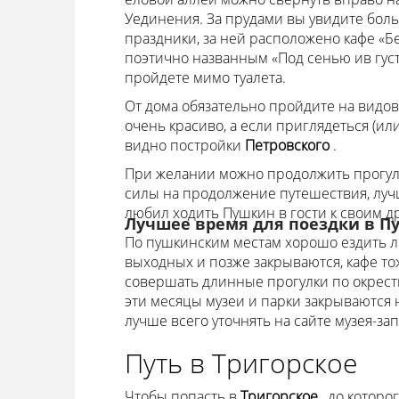
Уединения. За прудами вы увидите боль
праздники, за ней расположено кафе «Б
поэтично названным «Под сенью ив густы
пройдете мимо туалета.
От дома обязательно пройдите на видов
очень красиво, а если приглядеться (или
видно постройки
Петровского
.
При желании можно продолжить прогулку
силы на продолжение путешествия, лучш
любил ходить Пушкин в гости к своим д
Лучшее время для поездки в П
По пушкинским местам хорошо ездить ле
выходных и позже закрываются, кафе тож
совершать длинные прогулки по окрестно
эти месяцы музеи и парки закрываются
лучше всего уточнять на сайте музея-за
Путь в Тригорское
Чтобы попасть в
Тригорское
, до которо