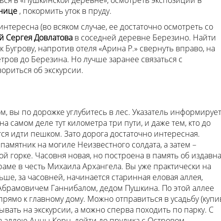
ться в «Пушкинской деревне», осмотреть экспозиции в
нице
, покормить уток в пруду.
нтересна (во всяком случае, ее достаточно осмотреть со
й Сергея Довлатова
в соседней деревне Березино. Найти
к Бугрову, напротив отеля «Арина Р.» свернуть вправо, на
тров до Березина. Но лучше заранее связаться с
ориться об экскурсии.
, вы по дорожке углубитесь в лес. Указатель информирует
на самом деле тут километра три пути, и даже тем, кто до
ся идти пешком. Зато дорога достаточно интересная.
памятник на могиле Неизвестного солдата, а затем –
й горке. Часовня новая, но построена в память об издавн
ме в честь Михаила Архангела. Вы уже практически на
ьше, за часовней, начинается старинная еловая аллея,
 Абрамовичем Ганнибалом, дедом Пушкина. По этой аллее
рямо к главному дому. Можно отправиться в усадьбу (купи
ывать на экскурсии, а можно сперва походить по парку. С
 аллею Анны Керн, дойти до прудика с Островом