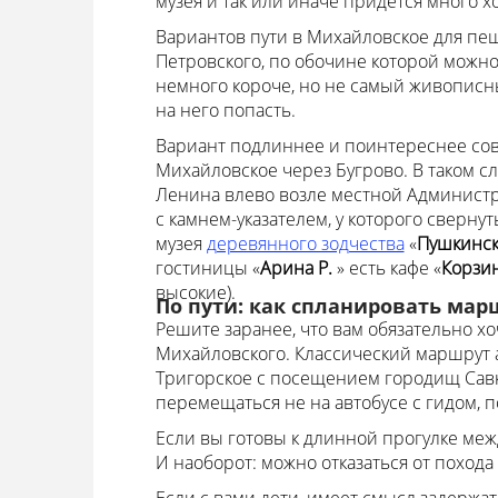
музея и так или иначе придется много х
Вариантов пути в Михайловское для пеш
Петровского, по обочине которой можно
немного короче, но не самый живописны
на него попасть.
Вариант подлиннее и поинтереснее сов
Михайловское через Бугрово. В таком с
Ленина влево возле местной Администра
с камнем-указателем, у которого сверну
музея
деревянного зодчества
«
Пушкинск
гостиницы «
Арина Р.
» есть кафе «
Корзи
высокие).
По пути: как спланировать мар
Решите заранее, что вам обязательно х
Михайловского. Классический маршрут 
Тригорское с посещением городищ Савки
перемещаться не на автобусе с гидом, 
Если вы готовы к длинной прогулке межд
И наоборот: можно отказаться от поход