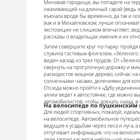
Миновав городище, вы попадете на терр
смахивающей на длинный сарай (ведь э
въехала вроде бы временно, да так и ос
(как и в Михайловском, лучше оплачиват
экспозиции не слишком впечатляет, вед
рассказы о владельцах имения и их отн
Затем совершите круг по парку: пройдя 
служила гостевым флигелем, «Зеленого з
виден каскад из трех прудов. От «Зелен
свернуть на прогулочную дорожку и мим
раскидистое мощное дерево, сейчас на е
солнечными часами, делениями для ко
Отсюда можно пройти к «Дубу уединенно
аллеи ведет к автостоянке, где можно в
автомобилистов, чтобы доехать назад, в
На велосипеде по пушкинским
Для людей спортивных, пожалуй, идеаль
на велосипеде. Автомобильное путешес
ведущие к усадьбам через леса и луга,
отпугивает информация, что на велосип
деле запрет касается небольшой зоны 