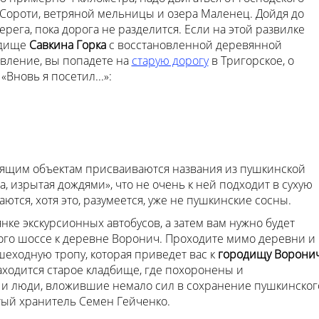
 Сороти, ветряной мельницы и озера Маленец. Дойдя до
ерега, пока дорога не разделится. Если на этой развилке
одище
Савкина Горка
с восстановленной деревянной
твление, вы попадете на
старую дорогу
в Тригорское, о
Вновь я посетил...»:
одящим объектам присваиваются названия из пушкинской
га, изрытая дождями», что не очень к ней подходит в сухую
ются, хотя это, разумеется, уже не пушкинские сосны.
янке экскурсионных автобусов, а затем вам нужно будет
го шоссе к деревне Воронич. Проходите мимо деревни и
еходную тропу, которая приведет вас к
городищу Ворони
находится старое кладбище, где похоронены и
 и люди, вложившие немало сил в сохранение пушкинског
итый хранитель Семен Гейченко.