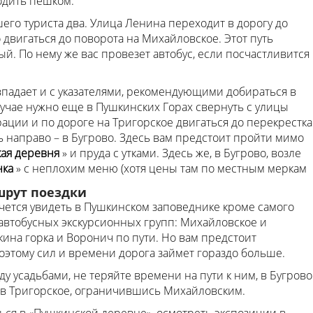
одить пешком.
его туриста два. Улица Ленина переходит в дорогу до
 двигаться до поворота на Михайловское. Этот путь
й. По нему же вас провезет автобус, если посчастливится
падает и с указателями, рекомендующими добираться в
лучае нужно еще в Пушкинских Горах свернуть с улицы
ции и по дороге на Тригорское двигаться до перекрестка
ть направо – в Бугрово. Здесь вам предстоит пройти мимо
ая деревня
» и пруда с утками. Здесь же, в Бугрово, возле
нка
» с неплохим меню (хотя цены там по местным меркам
шрут поездки
очется увидеть в Пушкинском заповеднике кроме самого
автобусных экскурсионных групп: Михайловское и
на горка и Воронич по пути. Но вам предстоит
поэтому сил и времени дорога займет гораздо больше.
у усадьбами, не теряйте времени на пути к ним, в Бугрово
а в Тригорское, ограничившись Михайловским.