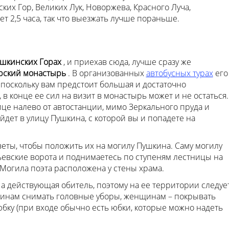
их Гор, Великих Лук, Новоржева, Красного Луча,
т 2,5 часа, так что выезжать лучше пораньше.
шкинских Горах
, и приехав сюда, лучше сразу же
орский монастырь
. В организованных
автобусных турах
его
 поскольку вам предстоит большая и достаточно
, в конце ее сил на визит в монастырь может и не остаться.
ице налево от автостанции, мимо Зеркального пруда и
дет в улицу Пушкина, с которой вы и попадете на
еты, чтобы положить их на могилу Пушкина. Саму могилу
ьевские ворота и поднимаетесь по ступеням лестницы на
. Могила поэта расположена у стены храма.
 а действующая обитель, поэтому на ее территории следуе
инам снимать головные уборы, женщинам – покрывать
бку (при входе обычно есть юбки, которые можно надеть