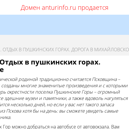
Домен anturinfo.ru продается
. ОТДЫХ В ПУШКИНСКИХ ГОРАХ. ДОРОГА В МИХАЙЛОВСКО
 Отдых в пушкинских горах.
е
тической родиной традиционно считается Псковщина –
и созданы многие знаменитые произведения и с которыми
ерь окрестности поселка Пушкинские Горы – огромный
е здешние музеи и памятники, а также вдоволь нагуляться
ся несколько дней, но если у вас нет такого запаса
из Пскова хотя бы на день: вы сможете увидеть самые
ника.
 Гор можно добраться на автобусе от автовокзала. Вам