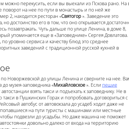
м можно перекусить, если вы выехали из Пскова рано. На 
 поворот на нее по пути в монастырь и по ней же
мер 2, находится ресторан «
Святогор
». Заведение это
, но достоинство его в том, что оно открывается достаточн
есь позавтракать. Чуть дальше по улице Ленина, в доме 8,
торый упоминается еще в «Заповеднике» Сергея Довлатова.
 по уровню сервиса и качеству блюд это среднее
лоритных заведений с традиционной русской кухней в
кое
 по Новоржевской до улицы Ленина и сверните на нее. Ва
 до музея-заповедника «
Михайловское
». Если
пешие
автостанции взять такси и подъехать к заповеднику. Не в
р такси в Пушкинских Горах и попробовать договориться с
 Рейсовый автобус от автовокзала до усадеб ходит даже не
 попавшиеся на пути туристы с машинами или местные
 чтобы подвезли до усадьбы. Но даже машина не поможет
автостоянки довольно далеко от входа на территорию