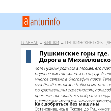
ГЛАВНАЯ
→
ФИШКИ
→ ПУШКИНСКИЕ ГОРЫ ГДЕ
Пушкинские горы где.
Дорога в Михайловско
Хотя Пушкин родился в Москве, его поэ
родовое имение матери поэта, где был
многое связано в биографии поэта. Теп
музейный комплекс. Чтобы осмотреть вс
по красивейшим окрестностям, понадобит
времени, постарайтесь выбраться сюда 
интересные места пушкинского заповед
Как добраться без машины
Остановившись в Пскове, до Пушкинских