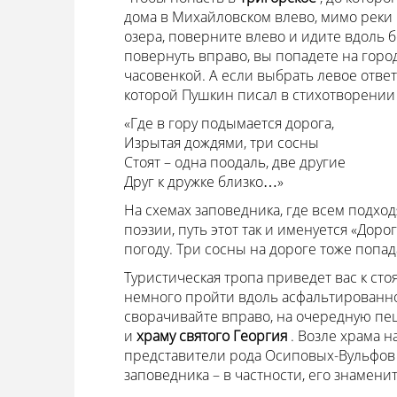
дома в Михайловском влево, мимо реки
озера, поверните влево и идите вдоль б
повернуть вправо, вы попадете на гор
часовенкой. А если выбрать левое отве
которой Пушкин писал в стихотворении «
«Где в гору подымается дорога,
Изрытая дождями, три сосны
Стоят – одна поодаль, две другие
Друг к дружке близко…»
На схемах заповедника, где всем подх
поэзии, путь этот так и именуется «Доро
погоду. Три сосны на дороге тоже попада
Туристическая тропа приведет вас к сто
немного пройти вдоль асфальтированно
сворачивайте вправо, на очередную пеш
и
храму святого Георгия
. Возле храма 
представители рода Осиповых-Вульфов
заповедника – в частности, его знамен