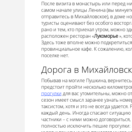
После визита в монастырь или перед ни
самом начале улицы Ленина (вы минуете
отправитесь в Михайловское), в доме но
туристы оценивают без особого восторга
рано и тем, кто приехал утром, можно зд
расположен ресторан «
Лукоморье
», ко
Здесь тоже вполне можно подкрепиться,
провинциальное кафе. К сожалению, ко
поселке нет.
Дорога в Михайловс
Побывав на могиле Пушкина, вернитесь
предстоит пройти несколько километров
прогулки
для вас утомительны, можно от 
сезон имеет смысл заранее узнать номе
таксистом, хотя и это не всегда удается.
каждый день. Иногда спасают ситуацию
частники – с ними можно договориться,
полностью исключить пешие прогулки: 