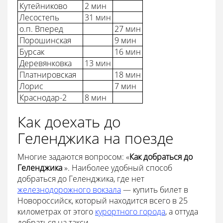
Кутейниково
2 мин
Лесостепь
31 мин
о.п. Вперед
27 мин
Порошинская
9 мин
Бурсак
16 мин
Деревянковка
13 мин
Платнировская
18 мин
Лорис
7 мин
Краснодар-2
8 мин
Как доехать до
Геленджика на поезде
Многие задаются вопросом: «
Как добраться до
Геленджика
». Наиболее удобный способ
добраться до Геленджика, где нет
железнодорожного вокзала
— купить билет в
Новороссийск, который находится всего в 25
километрах от этого
курортного города
, а оттуда
добраться на такси.