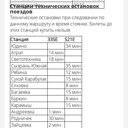
Новороссийск
09:55
Станции технических остановок
поездов
Технические остановки при следовании по
данному маршруту и время стоянки. Билеты до
этих станций купить нельзя.
Станция
335Е
521Е
Юдино
34 мин
Атрат
14 мин
Светотехника
18 мин
Сызрань-Южная
35 мин
Рябина
12 мин
Сухой Карабулак
15 мин
Елховка
8 мин
Багаевка
15 мин
Буркин
8 мин
Карамыш
15 мин
Андреевка
1 мин
Родничек
30 мин
Зайцевка
2 мин