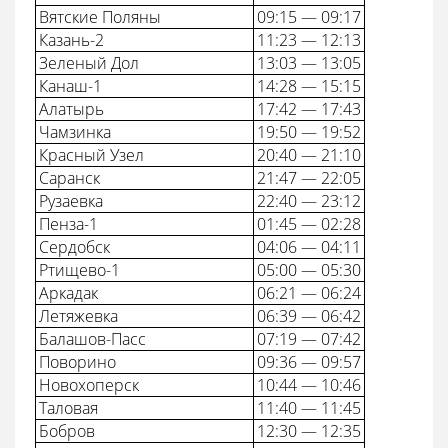
Вятские Поляны
09:15 — 09:17
Казань-2
11:23 — 12:13
Зеленый Дол
13:03 — 13:05
Канаш-1
14:28 — 15:15
Алатырь
17:42 — 17:43
Чамзинка
19:50 — 19:52
Красный Узел
20:40 — 21:10
Саранск
21:47 — 22:05
Рузаевка
22:40 — 23:12
Пенза-1
01:45 — 02:28
Сердобск
04:06 — 04:11
Ртищево-1
05:00 — 05:30
Аркадак
06:21 — 06:24
Летяжевка
06:39 — 06:42
Балашов-Пасс
07:19 — 07:42
Поворино
09:36 — 09:57
Новохоперск
10:44 — 10:46
Таловая
11:40 — 11:45
Бобров
12:30 — 12:35