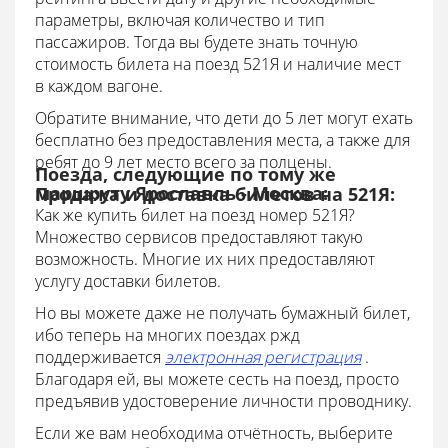
параметры, включая количество и тип
пассажиров. Тогда вы будете знать точную
стоимость билета на поезд 521Я и наличие мест
в каждом вагоне.
Обратите внимание, что дети до 5 лет могут ехать
бесплатно без предоставления места, а также для
ребят до 9 лет место всего за полцены.
Поезда, следующие по тому же
маршруту Ярославль - Москва:
Продажа и доставка билетов на 521Я:
Как же купить билет на поезд номер 521Я?
Множество сервисов предоставляют такую
возможность. Многие их них предоставляют
услугу доставки билетов.
Но вы можете даже не получать бумажный билет,
ибо теперь на многих поездах ржд
поддерживается
электронная регистрация
.
Благодаря ей, вы можете сесть на поезд, просто
предъявив удостоверение личности проводнику.
Если же вам необходима отчётность, выберите