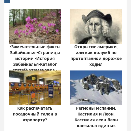
•Замечательные факты
Открытие америки,
Забайкалья •Страницы
или как колумб по
истории •История
протоптанной дорожке
Забайкалья•Каталог
ходил
статей•Атамановка -
Онлайн•
Забайкальский край:
цифры и факты
Как распечатать
Регионы Испании.
посадочный талон в
Кастилия и Леон.
аэропорту?
Кастилия леон Леон
кастильо один из