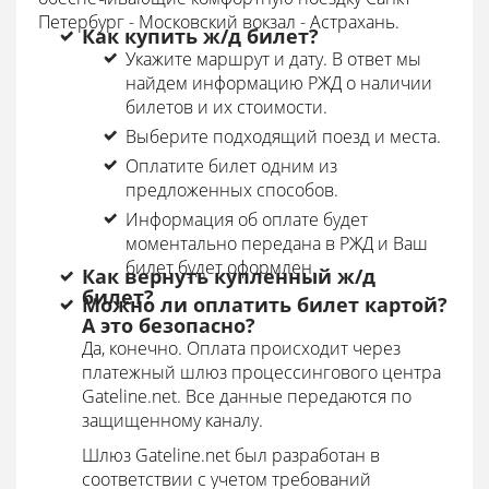
Петербург - Московский вокзал - Астрахань.
Как купить ж/д билет?
Укажите маршрут и дату. В ответ мы
найдем информацию РЖД о наличии
билетов и их стоимости.
Выберите подходящий поезд и места.
Оплатите билет одним из
предложенных способов.
Информация об оплате будет
моментально передана в РЖД и Ваш
билет будет оформлен.
Как вернуть купленный ж/д
билет?
Можно ли оплатить билет картой?
А это безопасно?
Да, конечно. Оплата происходит через
платежный шлюз процессингового центра
Gateline.net. Все данные передаются по
защищенному каналу.
Шлюз Gateline.net был разработан в
соответствии с учетом требований