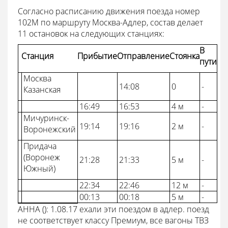
Согласно расписанию движения поезда номер
102М по маршруту Москва-Адлер, состав делает
11 остановок на следующих станциях:
В
Станция
Прибытие
Отправление
Стоянка
пути
Москва
14:08
0
-
Казанская
16:49
16:53
4 м
-
Мичуринск-
19:14
19:16
2 м
-
Воронежский
Придача
(Воронеж
21:28
21:33
5 м
-
Южный)
22:34
22:46
12 м
-
00:13
00:18
5 м
-
АННА ():
1.08.17 ехали эти поездом в адлер. поезд
не соответствует классу Премиум, все вагоны ТВЗ