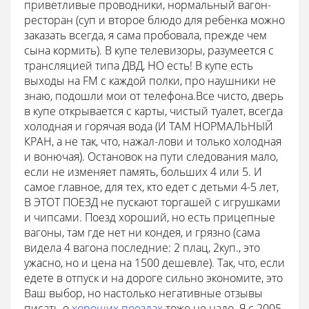
приветливые проводники, нормальный вагон-
ресторан (суп и второе блюдо для ребенка можно
заказать всегда, я сама пробовала, прежде чем
сына кормить). В купе телевизоры, разумеется с
трансляцией типа ДВД, НО есть! В купе есть
выходы на FM с каждой полки, про наушники не
знаю, подошли мои от телефона.Все чисто, дверь
в купе открывается с карты, чистый туалет, всегда
холодная и горячая вода (И ТАМ НОРМАЛЬНЫЙ
КРАН, а не так, что, нажал-лови и только холодная
и вонючая). Остановок на пути следования мало,
если не изменяет память, больших 4 или 5. И
самое главное, для тех, кто едет с детьми 4-5 лет,
В ЭТОТ ПОЕЗД не пускают торгашей с игрушками
и чипсами. Поезд хороший, но есть прицепные
вагоны, там где нет ни кондея, и грязно (сама
видела 4 вагона последние: 2 плац, 2куп., это
ужасно, но и цена на 1500 дешевле). Так, что, если
едете в отпуск и на дороге сильно экономите, это
Ваш выбор, но настолько негативные отзывы
писать о
хороших поездах
тоже не надо. Я с 2005