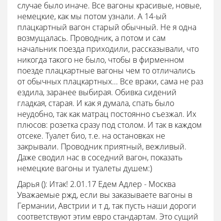
случае было иначе. Все вагоны красивые, новые,
немецкие, как мы потом узнали. А 14-ый
плацкартный вагон старый обычный. Не я одна
возмущалась. Проводник, а потом и сам
начальник поезда приходили, рассказывали, что
никогда такого не было, чтобы в фирменном
поезде плацкартные вагоны чем то отличались
от обычных плацкартных... Все враки, сама не раз
ездила, заранее выбирая. Обивка сидений
гладкая, старая. И как я думала, спать было
неудобно, так как матрац постоянно съезжал. Их
плюсов: розетка сразу под столом. И так в каждом
отсеке. Туалет био, т.е. на остановках не
закрывали. Проводник приятный, вежливый.
Даже сводил нас в соседний вагон, показать
немецкие вагоны и туалеты душем:)
Дарья ():
Итак! 2.01.17 Едем Адлер - Москва
Уважаемые ржд, если вы заказываете вагоны в
Германии, Австрии и т д, так пусть наши дороги
соответствуют этим евро стандартам. Это сущий