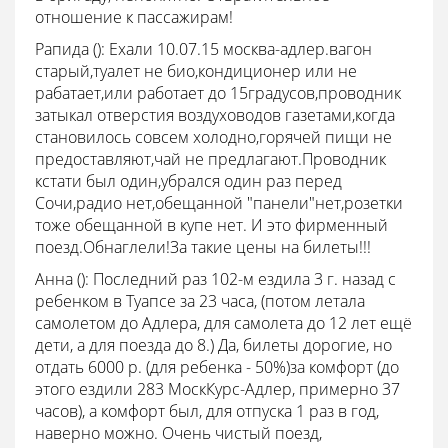
отношение к пассажирам!
Рапида ():
Ехали 10.07.15 москва-адлер.вагон
старый,туалет не био,кондиционер или не
рабатает,или работает до 15градусов,проводник
затыкал отверстия воздуховодов газетами,когда
становилось совсем холодно,горячей пищи не
предоставляют,чай не предлагают.Проводник
кстати был один,убрался один раз перед
Сочи,радио нет,обещанной "панели"нет,розетки
тоже обещанной в купе нет. И это фирменный
поезд.Обнаглели!За такие цены на билеты!!!
Анна ():
Последний раз 102-м ездила 3 г. назад с
ребенком в Туапсе за 23 часа, (потом летала
самолетом до Адлера, для самолета до 12 лет ещё
дети, а для поезда до 8.) Да, билеты дорогие, но
отдать 6000 р. (для ребенка - 50%)за комфорт (до
этого ездили 283 МоскКурс-Адлер, примерно 37
часов), а комфорт был, для отпуска 1 раз в год,
наверно можно. Очень чистый поезд,