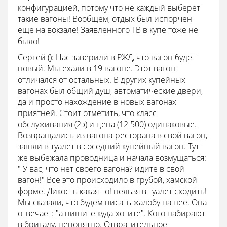
конфигурацией, потому что не каждый выберет
такие вагоны! Вообщем, отдых был испорчен
еще на вокзале! Заявленного ТВ в купе тоже не
было!
Сергей ():
Нас заверили в РЖД, что вагон будет
новый. Мы ехали в 19 вагоне. Этот вагон
отличался от остальных. В других купейных
вагонах был общий душ, автоматические двери,
да и просто нахождение в новых вагонах
приятней. Стоит отметить, что класс
обслуживания (2э) и цена (12 500) одинаковые.
Возвращались из вагона-ресторана в свой вагон,
зашли в туалет в соседний купейный вагон. Тут
же выбежала проводница и начала возмущаться:
" У вас, что нет своего вагона? идите в свой
вагон!" Все это происходило в грубой, хамской
форме. Дикость какая-то! нельзя в туалет сходить!
Мы сказали, что будем писать жалобу на нее. Она
отвечает: "а пишите куда-хотите". Кого набирают
в бригаду, непонятно. Отвратительное