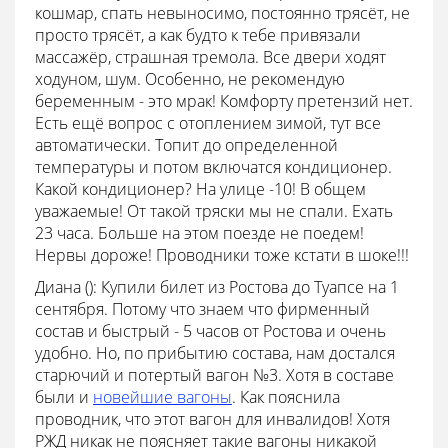
кошмар, спать невыносимо, постоянно трясёт, не
просто трясёт, а как будто к тебе привязали
массажёр, страшная тремола. Все двери ходят
ходуном, шум. Особенно, не рекомендую
беременным - это мрак! Комфорту претензий нет.
Есть ещё вопрос с отоплением зимой, тут все
автоматически. Топит до определенной
температуры и потом включатся кондиционер.
Какой кондиционер? На улице -10! В общем
уважаемые! От такой тряски мы не спали. Ехать
23 часа. Больше на этом поезде не поедем!
Нервы дороже! Проводники тоже кстати в шоке!!!
Диана ():
Купили билет из Ростова до Туапсе на 1
сентября. Потому что знаем что фирменный
состав и быстрый - 5 часов от Ростова и очень
удобно. Но, по прибытию состава, нам достался
старючий и потертый вагон №3. Хотя в составе
были и
новейшие вагоны
. Как пояснила
проводник, что этот вагон для инвалидов! Хотя
РЖД никак не поясняет такие вагоны никакой