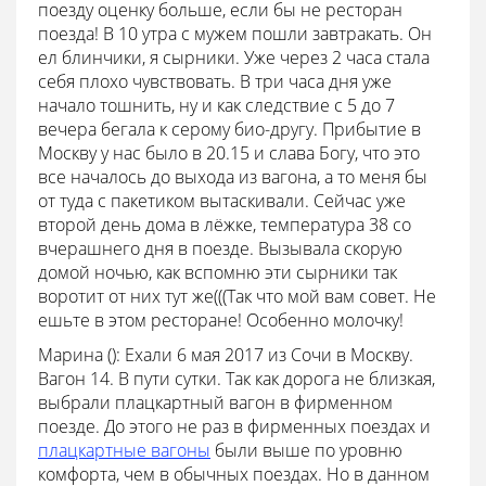
поезду оценку больше, если бы не ресторан
поезда! В 10 утра с мужем пошли завтракать. Он
ел блинчики, я сырники. Уже через 2 часа стала
себя плохо чувствовать. В три часа дня уже
начало тошнить, ну и как следствие с 5 до 7
вечера бегала к серому био-другу. Прибытие в
Москву у нас было в 20.15 и слава Богу, что это
все началось до выхода из вагона, а то меня бы
от туда с пакетиком вытаскивали. Сейчас уже
второй день дома в лёжке, температура 38 со
вчерашнего дня в поезде. Вызывала скорую
домой ночью, как вспомню эти сырники так
воротит от них тут же(((Так что мой вам совет. Не
ешьте в этом ресторане! Особенно молочку!
Марина ():
Ехали 6 мая 2017 из Сочи в Москву.
Вагон 14. В пути сутки. Так как дорога не близкая,
выбрали плацкартный вагон в фирменном
поезде. До этого не раз в фирменных поездах и
плацкартные вагоны
были выше по уровню
комфорта, чем в обычных поездах. Но в данном