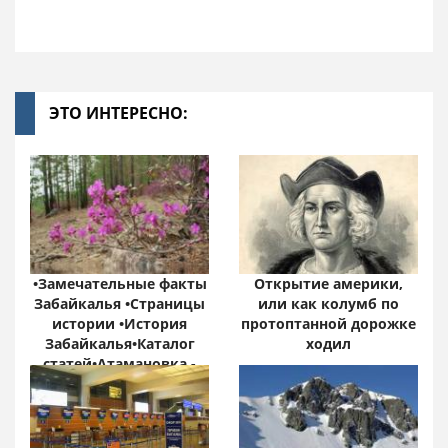
ЭТО ИНТЕРЕСНО:
•Замечательные факты
Открытие америки,
Забайкалья •Страницы
или как колумб по
истории •История
протоптанной дорожке
Забайкалья•Каталог
ходил
статей•Атамановка -
Онлайн•
Забайкальский край:
цифры и факты