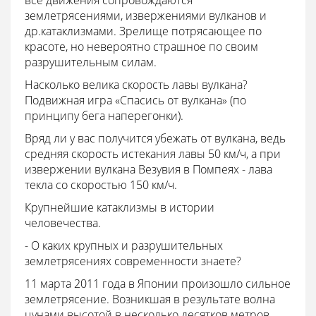
все движения сопровождаются
землетрясениями, извержениями вулканов и
др.катаклизмами. Зрелище потрясающее по
красоте, но невероятно страшное по своим
разрушительным силам.
Насколько велика скорость лавы вулкана?
Подвижная игра «Спасись от вулкана» (
по
принципу бега наперегонки).
Вряд ли у вас получится убежать от вулкана, ведь
средняя скорость истекания лавы 50 км/ч, а при
извержении вулкана Везувия в Помпеях - лава
текла со скоростью 150 км/ч.
Крупнейшие катаклизмы в истории
человечества.
-
О каких крупных и разрушительных
землетрясениях современности знаете?
11 марта 2011 года в Японии произошло сильное
землетрясение. Возникшая в результате волна
цунами высотой в несколько десятков метров