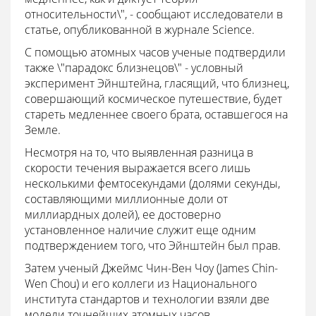
относительности\", - сообщают исследователи в
статье, опубликованной в журнале Science.
С помощью атомных часов ученые подтвердили
также \"парадокс близнецов\" - условный
эксперимент Эйнштейна, гласящий, что близнец,
совершающий космическое путешествие, будет
стареть медленнее своего брата, оставшегося на
Земле.
Несмотря на то, что выявленная разница в
скорости течения выражается всего лишь
несколькими фемтосекундами (долями секунды,
составляющими миллионные доли от
миллиардных долей), ее достоверно
установленное наличие служит еще одним
подтверждением того, что Эйнштейн был прав.
Затем ученый Джеймс Чин-Вен Чоу (James Chin-
Wen Chou) и его коллеги из Национального
института стандартов и технологии взяли две
модели точнейших атомных часов,