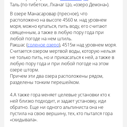
Таль (по-тибетски, Лханаг Цо, «озеро Демона»).
В озере Манасаровар (пресное), что
расположено на высоте 4560 м. над уровнем
моря, можно купаться, пить воду, его считают
священным, а также в любую пору года при
любой погоде на нем штиль.
Ракшас (
соленое озеро
), 4515м над уровнем моря.
Считается озером мертвой воды, которую нельзя
не только пить, но и прикасаться к ней, а также в
любую пору года и при любой погоде на этом
озере шторм.
Причем эти два озера расположены рядом,
разделены тонким перешейком.
4.А также гора меняет целевые установки кто к
ней близко подходит, и задает установку, иди
обратно. Еще ни одного альпиниста она не
пустила на свою вершину, тех, кто пытался гора
«скидывала».