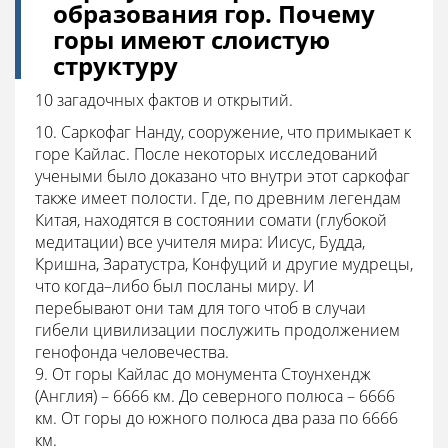
образования гор. Почему
горы имеют слоистую
структуру
10 загадочных фактов и открытий.
10. Саркофаг Нанду, сооружение, что примыкает к
горе Кайлас. После некоторых исследований
учеными было доказано что внутри этот саркофаг
также имеет полости. Где, по древним легендам
Китая, находятся в состоянии сомати (глубокой
медитации) все учителя мира: Иисус, Будда,
Кришна, Заратустра, Конфуций и другие мудрецы,
что когда–либо был посланы миру. И
перебывают они там для того чтоб в случаи
гибели цивилизации послужить продолжением
генофонда человечества.
9. От горы Кайлас до монумента Стоунхендж
(Англия) – 6666 км. До северного полюса – 6666
км. От горы до южного полюса два раза по 6666
км.