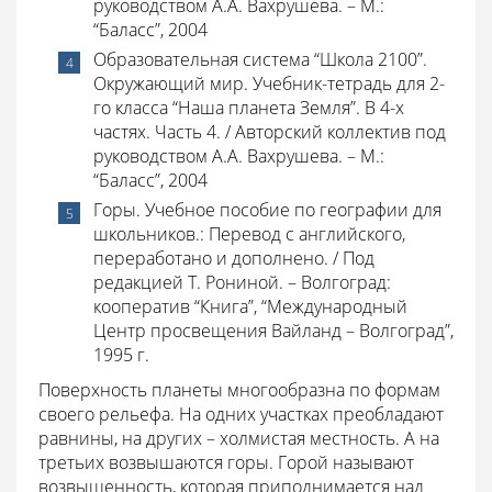
руководством А.А. Вахрушева. – М.:
“Баласс”, 2004
Образовательная система “Школа 2100”.
Окружающий мир. Учебник-тетрадь для 2-
го класса “Наша планета Земля”. В 4-х
частях. Часть 4. / Авторский коллектив под
руководством А.А. Вахрушева. – М.:
“Баласс”, 2004
Горы. Учебное пособие по географии для
школьников.: Перевод с английского,
переработано и дополнено. / Под
редакцией Т. Рониной. – Волгоград:
кооператив “Книга”, “Международный
Центр просвещения Вайланд – Волгоград”,
1995 г.
Поверхность планеты многообразна по формам
своего рельефа. На одних участках преобладают
равнины, на других – холмистая местность. А на
третьих возвышаются горы. Горой называют
возвышенность, которая приподнимается над