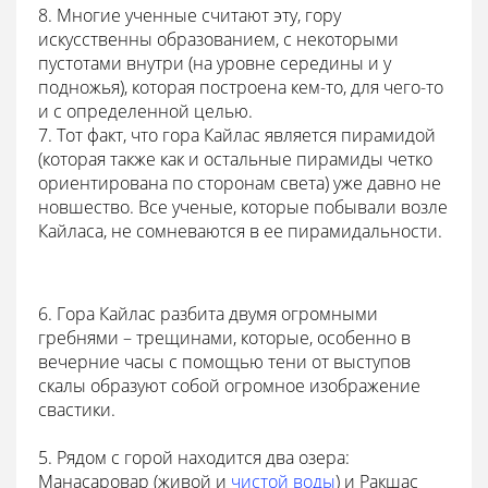
8. Многие ученные считают эту, гору
искусственны образованием, с некоторыми
пустотами внутри (на уровне середины и у
подножья), которая построена кем-то, для чего-то
и с определенной целью.
7. Тот факт, что гора Кайлас является пирамидой
(которая также как и остальные пирамиды четко
ориентирована по сторонам света) уже давно не
новшество. Все ученые, которые побывали возле
Кайласа, не сомневаются в ее пирамидальности.
6. Гора Кайлас разбита двумя огромными
гребнями – трещинами, которые, особенно в
вечерние часы с помощью тени от выступов
скалы образуют собой огромное изображение
свастики.
5. Рядом с горой находится два озера:
Манасаровар (живой и
чистой воды
) и Ракшас