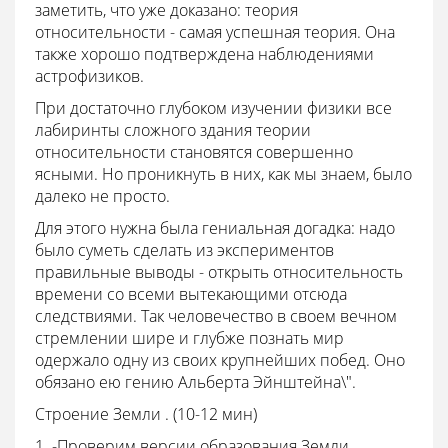
заметить, что уже доказано: теория
относительности - самая успешная теория. Она
также хорошо подтверждена наблюдениями
астрофизиков.
При достаточно глубоком изучении физики все
лабиринты сложного здания теории
относительности становятся совершенно
ясными. Но проникнуть в них, как мы знаем, было
далеко не просто.
Для этого нужна была гениальная догадка: надо
было суметь сделать из экспериментов
правильные выводы - открыть относительность
времени со всеми вытекающими отсюда
следствиями. Так человечество в своем вечном
стремлении шире и глубже познать мир
одержало одну из своих крупнейших побед. Оно
обязано ею гению Альберта Эйнштейна\".
Строение Земли . (10-12 мин)
1. -Проверим версии образования Земли.