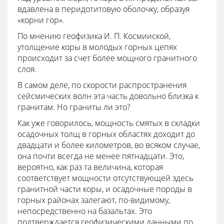
вдавлена в перидотитовую оболочку, образуя
«корни гор».
По мнению геофизика И. П. Космииской,
утолщение коры в молодых горных цепях
происходит за счет более мощного гранитного
слоя.
В самом деле, по скорости распространения
сейсмических волн эта часть довольно близка к
гранитам. Но граниты ли это?
Как уже говорилось, мощность смятых в складки
осадочных толщ в горных областях доходит до
двадцати и более километров, во всяком случае,
она почти всегда не менее пятнадцати. Это,
вероятно, как раз та величина, которая
соответствует мощности отсутствующей здесь
гранитной части коры, и осадочные породы в
горных районах залегают, по-видимому,
непосредственно на базальтах. Это
подтверждается геофизическими данными по