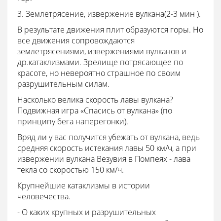
3.
Землетрясение, извержение вулкана(2-3 мин
).
В результате движения плит образуются горы. Но
все движения сопровождаются
землетрясениями, извержениями вулканов и
др.катаклизмами. Зрелище потрясающее по
красоте, но невероятно страшное по своим
разрушительным силам.
Насколько велика скорость лавы вулкана?
Подвижная игра «Спасись от вулкана» (
по
принципу бега наперегонки).
Вряд ли у вас получится убежать от вулкана, ведь
средняя скорость истекания лавы 50 км/ч, а при
извержении вулкана Везувия в Помпеях - лава
текла со скоростью 150 км/ч.
Крупнейшие катаклизмы в истории
человечества.
-
О каких крупных и разрушительных