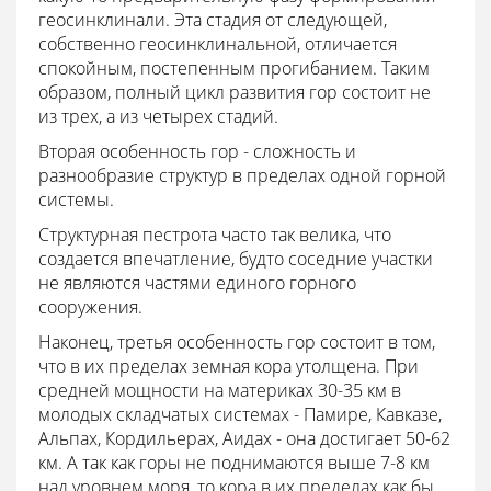
геосинклинали. Эта стадия от следующей,
собственно геосинклинальной, отличается
спокойным, постепенным прогибанием. Таким
образом, полный цикл развития гор состоит не
из трех, а из четырех стадий.
Вторая особенность гор - сложность и
разнообразие структур в пределах одной горной
системы.
Структурная пестрота часто так велика, что
создается впечатление, будто соседние участки
не являются частями единого горного
сооружения.
Наконец, третья особенность гор состоит в том,
что в их пределах земная кора утолщена. При
средней мощности на материках 30-35 км в
молодых складчатых системах - Памире, Кавказе,
Альпах, Кордильерах, Аидах - она достигает 50-62
км. А так как горы не поднимаются выше 7-8 км
над уровнем моря, то кора в их пределах как бы