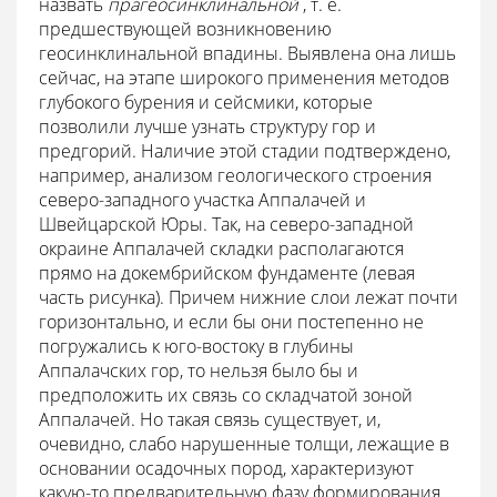
назвать
прагеосинклинальной
, т. е.
предшествующей возникновению
геосинклинальной впадины. Выявлена она лишь
сейчас, на этапе широкого применения методов
глубокого бурения и сейсмики, которые
позволили лучше узнать структуру гор и
предгорий. Наличие этой стадии подтверждено,
например, анализом геологического строения
северо-западного участка Аппалачей и
Швейцарской Юры. Так, на северо-западной
окраине Аппалачей складки располагаются
прямо на докембрийском фундаменте (левая
часть рисунка). Причем нижние слои лежат почти
горизонтально, и если бы они постепенно не
погружались к юго-востоку в глубины
Аппалачских гор, то нельзя было бы и
предположить их связь со складчатой зоной
Аппалачей. Но такая связь существует, и,
очевидно, слабо нарушенные толщи, лежащие в
основании осадочных пород, характеризуют
какую-то предварительную фазу формирования