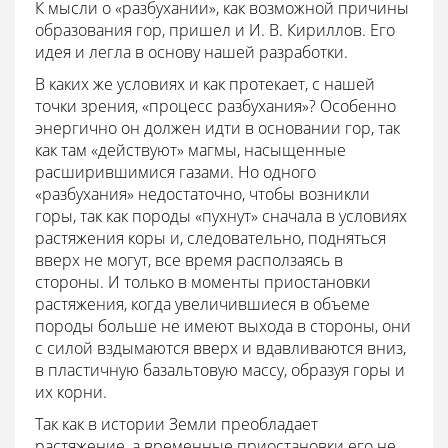
К мысли о «разбухании», как возможной причины
образования гор, пришел и И. В. Кириллов. Его
идея и легла в основу нашей разработки.
В каких же условиях и как протекает, с нашей
точки зрения, «процесс разбухания»? Особенно
энергично он должен идти в основании гор, так
как там «действуют» магмы, насыщенные
расширившимися газами. Но одного
«разбухания» недостаточно, чтобы возникли
горы, так как породы «пухнут» сначала в условиях
растяжения коры и, следовательно, подняться
вверх не могут, все время расползаясь в
стороны. И только в моменты приостановки
растяжения, когда увеличившиеся в объеме
породы больше не имеют выхода в стороны, они
с силой вздымаются вверх и вдавливаются вниз,
в пластичную базальтовую массу, образуя горы и
их корни.
Так как в истории Земли преобладает
растяжение, а временные приостановки его не