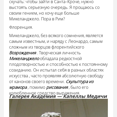
скучать: чтобы зайти в Санта–Кроче, нужно
выстоять серьезную очередь. Я прощаюсь со
своим гением, но хочу еще больше
Микеланджело. Пора в Рим?
Флоренция.
Микеланджело, без всякого сомнения, является
самым известным, и наряду с Леонардо, самым
сложным из творцов флорентийского
Возрождения
. Творческая личность
Микеланджело
обладала редкостной
плодотворностью и способностью к постоянному
созиданию. Он испытал себя в разных областях
искусства , часто проявляя абсолютную свободу
от канонов своего времени.
Скульптура из
мрамора
, помимо
рисования
, было его
излюбленное средство выражения.
Галерея Академия — Капеллы Медичи