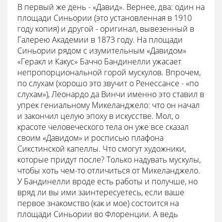
В первый же день - «Давид». Вернее, два: один на
площади Синьории (это установленная в 1910
году копия) и другой - оригинал, вывезенный в
Галерею Академии в 1873 году. На площади
Синьории рядом с изумительным «Давидом»
«Геракл и Какус» Баччо Бандинелли ужасает
непропорциональной горой мускулов. Впрочем,
по слухам (хорошо это звучит о Ренессансе - «по
слухам»), Леонардо да Винчи именно это ставил в
упрек гениальному Микеланджело: что он начал
и закончил целую эпоху в искусстве. Мол, о
красоте человеческого тела он уже все сказал
своим «Давидом» и росписью плафона
Сикстинской капеллы. Что смогут художники,
которые придут после? Только надувать мускулы,
чтобы хоть чем-то отличиться от Микеланджело.
У Бандинелли вроде есть работы и получше, но
вряд ли вы ими заинтересуетесь, если ваше
первое знакомство (как и мое) состоится на
площади Синьории во Флоренции. А ведь