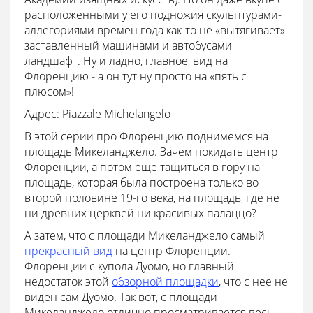
расположенными у его подножия скульптурами-
аллегориями времен года как-то не «вытягивает»
заставленный машинами и автобусами
ландшафт. Ну и ладно, главное, вид на
Флоренцию - а он тут ну просто на «пять с
плюсом»!
Адрес: Piazzale Michelangelo
В этой серии про Флоренцию поднимемся на
площадь Микеланджело. Зачем покидать центр
Флоренции, а потом еще тащиться в гору на
площадь, которая была построена только во
второй половине 19-го века, на площадь, где нет
ни древних церквей ни красивых палаццо?
А затем, что с площади Микеланджело самый
прекрасный вид
на центр Флоренции.
Флоренции с купола Дуомо, но главный
недостаток этой
обзорной площадки
, что с нее не
виден сам Дуомо. Так вот, с площади
Микеланджело отлично просматривается весь