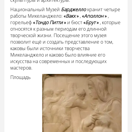
скульптуры и архитектуры.
Национальный Музей
Барджелло
хранит четыре
работы Микеланджело:
«
Вакх
»
,
«
Аполлон
»
,
горельеф
«
Тондо Питти
»
и бюст
«
Брут
»
, которые
относятся к разным периодам его длинной
творческой жизни. Посещение этого музея
позволит ещё и создать представление о том,
каковы были источники творчества
Микеланджело и каково было влияние его
искусства на современных и последующих
мастеров.
Площадь