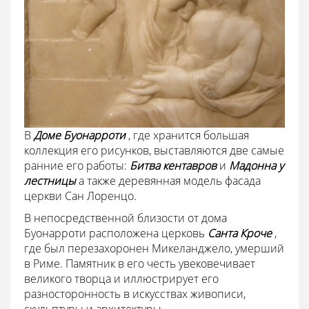
В
Доме Буонарроти
, где хранится большая
коллекция его рисунков, выставляются две самые
ранние его работы:
Битва кентавров
и
Мадонна у
лестницы
а также деревянная модель фасада
церкви Сан Лоренцо.
В непосредственной близости от дома
Буонарроти расположена церковь
Санта Кроче
,
где был перезахоронен Микеланджело, умерший
в Риме. Памятник в его честь увековечивает
великого творца и иллюстрирует его
разносторонность в искусствах живописи,