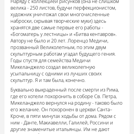
Наряду с коллекцией рисунков (она не слишком
велика - 250 листов, будучи перфекционистом,
художник уничтожал свои многочисленные
наброски, скрывая творческие муки) здесь
хранятся две самые первые его работы -
«Богоматерь у лестницы» и «Битва кентавров».
Автору не было и 20 лет. Лоренцо Медичи,
прозванный Великолепным, по этим двум
скульптурным работам угадал будущего гения.
Годы спустя для семейства Медичи
Микеланджело создал великолепную
усыпальницу с одними из лучших своих
скульптур. Я и там была, конечно.
Буквально выкраденный после смерти из Рима,
где его хотели похоронить в соборе Св. Петра,
Микеланджело вернулся на родину - таково было
его желание. Он похоронен в церкви Санта–
Кроче, в пяти минутах ходьбы от дома. Рядом с
ним - Данте, Макиавелли, Галилей, Россини и
другие знаменитые итальянцы. Им не дают