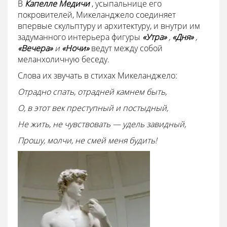
В
Капелле Медичи
, усыпальнице его
покровителей, Микеланджело соединяет
впервые скульптуру и архитектуру, и внутри им
задуманного интерьера фигуры
«Утра»
,
«Дня»
,
«Вечера»
и
«Ночи»
ведут между собой
меланхоличную беседу.
Слова их звучать в стихах Микеланджело:
Отрадно спать, отрадней камнем быть,
О, в этот век преступный и постыдный,
Не жить, не чувствовать — удель завидный,
Прошу, молчи, не смей меня будить!