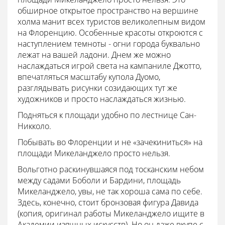
обширное открытое пространство на вершине
холма манит всех туристов великолепным видом
на Флоренцию. Особенные красоты откроются с
наступлением темноты - огни города буквально
лежат на вашей ладони. Днем же можно
наслаждаться игрой света на кампаниле Джотто,
впечатляться масштабу купола Дуомо,
разглядывать рисунки созидающих тут же
художников и просто наслаждаться жизнью.
Подняться к площади удобно по лестнице Сан-
Никколо.
Побывать во Флоренции и не «зачекиниться» на
площади Микеланджело просто нельзя.
Вольготно раскинувшаяся под тосканским небом
между садами Боболи и Бардини, площадь
Микеланджело, увы, не так хороша сама по себе.
Здесь, конечно, стоит бронзовая фигура Давида
(копия, оригинал работы Микеланджело ищите в
Академии изящных искусств). Но он даже вкупе с