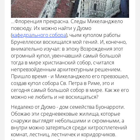
...Флоренция прекрасна. Следы Микеланджело
повсюду. Их можно найти у Дуомо
(
кафедрального собора
), чьим куполом работы
Брунеллески восхищался мой гений. И, конечно,
внимательно изучал: в эпоху Возрождения этот
огромный купол, увенчавший самый большой
тогда в мире христианский собор, считался
непревзойденным архитектурным решением.
Пришло время - и Микеланджело его превзошел,
создав купол собора Св. Петра в Риме, это и
сегодня самый большой собор в мире. Как же его
можно не любить и не восхищаться?
Недалеко от Дуомо - дом семейства Буонарроти.
Обожаю эти средневековые жилища, которые
снаружи выглядят небольшими и скромными, а
внутри можно затеряться среди хитросплетений
комнат, лестниц, лестничек и коридорчиков.