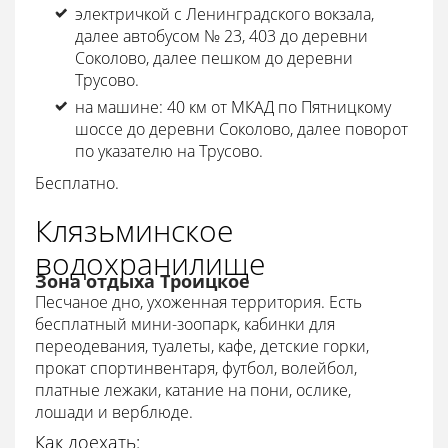
электричкой с Ленинградского вокзала,
далее автобусом № 23, 403 до деревни
Соколово, далее пешком до деревни
Трусово.
на машине: 40 км от МКАД по Пятницкому
шоссе до деревни Соколово, далее поворот
по указателю на Трусово.
Бесплатно.
Клязьминское
водохранилище
Зона отдыха Троицкое
Песчаное дно, ухоженная территория. Есть
бесплатный мини-зоопарк, кабинки для
переодевания, туалеты, кафе, детские горки,
прокат спортинвентаря, футбол, волейбол,
платные лежаки, катание на пони, ослике,
лошади и верблюде.
Как доехать: