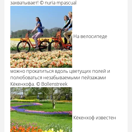
захватывает! © nuria mpascual
На велосипеде
можно прокатиться вдоль цветущих полей и
полюбоваться незабываемыми пейзажами
Кёкенхофа. © Bollenstreek
Кёкенхоф известен