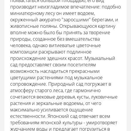
похвастаться большой площадью, его вид
производит неизгладимое впечатление: подобно
миниатюрному лесу он имеет водоем,
окруженный аккуратно "заросшими" берегами, и
живописные поляны. Открывающуюся картину
вполне можно было бы принять за творение
природы, созданное без вмешательства
человека, однако витиеватые цветочные
композиции раскрывают подлинное
происхождение здешних красот. Музыкальный
сад предоставляет своим посетителям
возможность насладиться прекрасными
цветущими растениями под музыкальное
сопровождение. Природный сад погружает в
атмосферу старого леса, где гармонично
сочетаются вековые деревья, кусты, луковичные
растения и зеркальные водоемы, от чего
максимально усиливается ощущение
естественности. Японский сад отвечает всем
требованиям японской культуры - умиротворяет
журчанием воды и предлагает погрузиться в