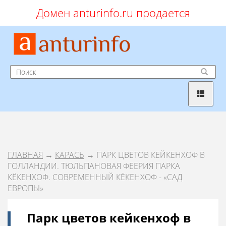
Домен anturinfo.ru продается
ГЛАВНАЯ
→
КАРАСЬ
→ ПАРК ЦВЕТОВ КЕЙКЕНХОФ В
ГОЛЛАНДИИ. ТЮЛЬПАНОВАЯ ФЕЕРИЯ ПАРКА
КЁКЕНХОФ. СОВРЕМЕННЫЙ КЁКЕНХОФ - «САД
ЕВРОПЫ»
Парк цветов кейкенхоф в