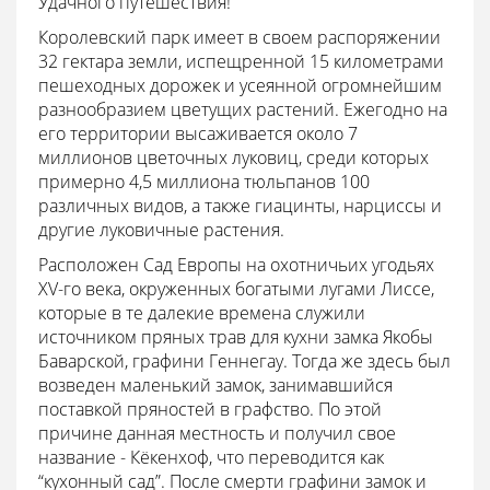
Удачного путешествия!
Королевский парк имеет в своем распоряжении
32 гектара земли, испещренной 15 километрами
пешеходных дорожек и усеянной огромнейшим
разнообразием цветущих растений. Ежегодно на
его территории высаживается около 7
миллионов цветочных луковиц, среди которых
примерно 4,5 миллиона тюльпанов 100
различных видов, а также гиацинты, нарциссы и
другие луковичные растения.
Расположен Сад Европы на охотничьих угодьях
XV-го века, окруженных богатыми лугами Лиссе,
которые в те далекие времена служили
источником пряных трав для кухни замка Якобы
Баварской, графини Геннегау. Тогда же здесь был
возведен маленький замок, занимавшийся
поставкой пряностей в графство. По этой
причине данная местность и получил свое
название - Кёкенхоф, что переводится как
“кухонный сад”. После смерти графини замок и