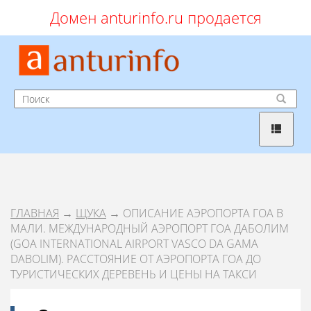
Домен anturinfo.ru продается
ГЛАВНАЯ
→
ЩУКА
→ ОПИСАНИЕ АЭРОПОРТА ГОА В
МАЛИ. МЕЖДУНАРОДНЫЙ АЭРОПОРТ ГОА ДАБОЛИМ
(GOA INTERNATIONAL AIRPORT VASCO DA GAMA
DABOLIM). РАССТОЯНИЕ ОТ АЭРОПОРТА ГОА ДО
ТУРИСТИЧЕСКИХ ДЕРЕВЕНЬ И ЦЕНЫ НА ТАКСИ