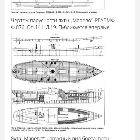
Чертеж парусности яхты „Марево“. РГАВМФ.
Ф.876. Оп.141. Д.19. Публикуется впервые
Яхта „Марево“: наружный вид борта, план