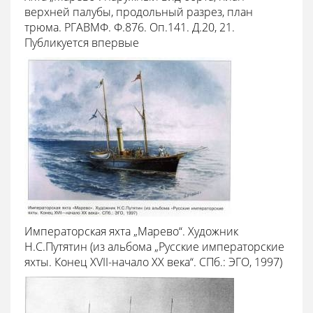
верхней палубы, продольный разрез, план
трюма. РГАВМФ. Ф.876. Оп.141. Д.20, 21.
Публикуется впервые
Императорская яхта „Марево“. Художник
Н.С.Путятин (из альбома „Русские императорские
яхты. Конец XVII-начало XX века“. СПб.: ЭГО, 1997)