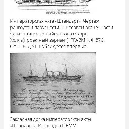
Императорская яхта «Штандарт». Чертеж
рангоута и парусности. В носовой оконечности
яхты - втягивающийся в клюз якорь
Холла(проектный вариант). РГАВМФ. Ф.876.
Оп.126. Д.51. Публикуется впервые
Закладная доска императорской яхты
«Штандарт». Из фондов ЦВММ