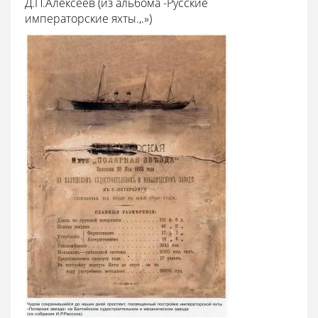
Д.П.Алексеев (из альбома -Русские
императорские яхты.,.»)