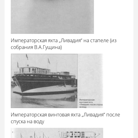
Императорская яхта „Ливадия“ на стапеле (из
собрания В.А.Гущина)
Императорская винтовая яхта „Ливадия“ после
спуска на воду