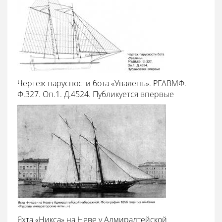
Чертеж парусности бота «Увалень». РГАВМФ.
Ф.327. Оп.1. Д.4524. Публикуется впервые
Яхта «Никса» на Неве у Адмиралтейской