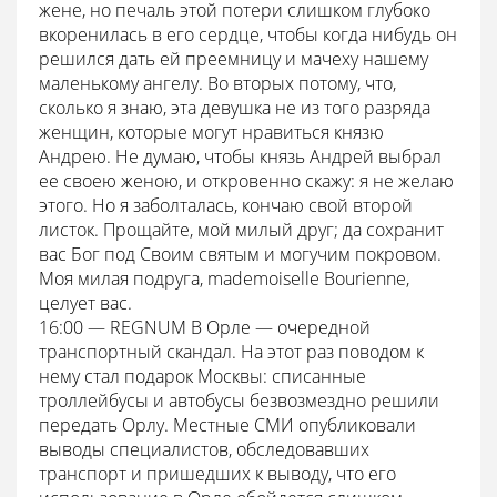
жене, но печаль этой потери слишком глубоко
вкоренилась в его сердце, чтобы когда нибудь он
решился дать ей преемницу и мачеху нашему
маленькому ангелу. Во вторых потому, что,
сколько я знаю, эта девушка не из того разряда
женщин, которые могут нравиться князю
Андрею. Не думаю, чтобы князь Андрей выбрал
ее своею женою, и откровенно скажу: я не желаю
этого. Но я заболталась, кончаю свой второй
листок. Прощайте, мой милый друг; да сохранит
вас Бог под Своим святым и могучим покровом.
Моя милая подруга, mademoiselle Bourienne,
целует вас.
16:00 — REGNUM В Орле — очередной
транспортный скандал. На этот раз поводом к
нему стал подарок Москвы: списанные
троллейбусы и автобусы безвозмездно решили
передать Орлу. Местные СМИ опубликовали
выводы специалистов, обследовавших
транспорт и пришедших к выводу, что его