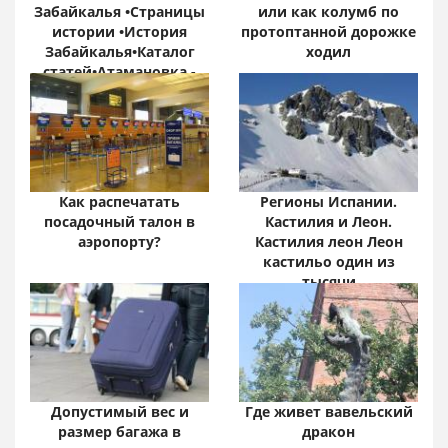
Забайкалья •Страницы
или как колумб по
истории •История
протоптанной дорожке
Забайкалья•Каталог
ходил
статей•Атамановка -
Онлайн•
Забайкальский край:
цифры и факты
Как распечатать
Регионы Испании.
посадочный талон в
Кастилия и Леон.
аэропорту?
Кастилия леон Леон
кастильо один из
тысячи
Допустимый вес и
Где живет вавельский
размер багажа в
дракон