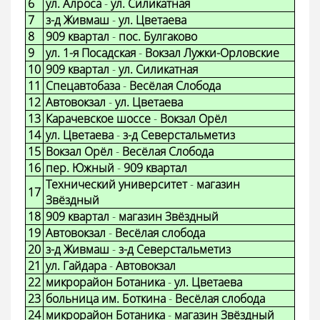
6
ул. Алроса
-
ул. Силикатная
7
з-д Живмаш
-
ул. Цветаева
8
909 квартал
-
пос. Булгаково
9
ул. 1-я Посадская
-
Вокзал Лужки-Орловские
10
909 квартал
-
ул. Силикатная
11
Спецавтобаза
-
Весёлая Слобода
12
Автовокзал
-
ул. Цветаева
13
Карачевское шоссе
-
Вокзал Орёл
14
ул. Цветаева
-
з-д Северстальметиз
15
Вокзал Орёл
-
Весёлая Слобода
16
пер. Южный
-
909 квартал
Технический университет
-
магазин
17
Звёздный
18
909 квартал
-
магазин Звёздный
19
Автовокзал
-
Весёлая слобода
20
з-д Живмаш
-
з-д Северстальметиз
21
ул. Гайдара
-
Автовокзал
22
микрорайон Ботаника
-
ул. Цветаева
23
больница им. Боткина
-
Весёлая слобода
24
микрорайон Ботаника
-
магазин Звёздный