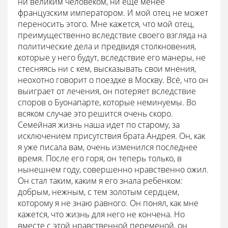
ни великим человеком, ни еще менее
французским императором. И мой отец не может
переносить этого. Мне кажется, что мой отец,
преимущественно вследствие своего взгляда на
политические дела и предвидя столкновения,
которые у него будут, вследствие его манеры, не
стесняясь ни с кем, высказывать свои мнения,
неохотно говорит о поездке в Москву. Всё, что он
выиграет от лечения, он потеряет вследствие
споров о Буонапарте, которые неминуемы. Во
всяком случае это решится очень скоро.
Семейная жизнь наша идет по старому, за
исключением присутствия брата Андрея. Он, как
я уже писала вам, очень изменился последнее
время. После его горя, он теперь только, в
нынешнем году, совершенно нравственно ожил.
Он стал таким, каким я его знала ребенком:
добрым, нежным, с тем золотым сердцем,
которому я не знаю равного. Он понял, как мне
кажется, что жизнь для него не кончена. Но
вместе с этой нравственной переменой, он