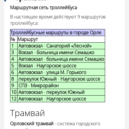
Маршрутная сеть троллейбуса
В настоящее время действуют 9 маршрутов
троллейбуса:
Троллейбусные маршруты в городе Орле
№
Маршрут
1
Автовокзал
-
Санаторий «Лесной»
3
Вокзал
-
больница имени Семашко
4
Автовокзал
-
больница имени Семашко
5
Вокзал
-
Наугорское шоссе
6
Автовокзал
-
улица М. Горького
8
переулок Южный
-
Наугорское шоссе
9
СПЗ
-
Микрорайон
10
Автовокзал
-
переулок Южный
12
Автовокзал
-
Наугорское шоссе
Трамвай
Орловский трамвай
- система городского