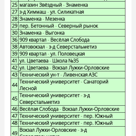
25
магазин Звёздный
-
Знаменка
27
з-д Химмаш
-
ул. Силикатная
28
Знаменка
-
Мезенка
29
пер. Бетонный
-
Северный рынок
30
Знаменка
-
Выгонка
36
909 квартал
-
Весёлая Слобода
38
Автовокзал
-
з-д Северстальметиз
39
909 квартал
-
ул. Половецкая
41
ул. Цветаева
-
Школа №35
42
ул. Цветаева
-
Вокзал Лужки-Орловские
43
Технический ун-т
-
Ливенская АЗС
Технический университет
-
Санаторий
44
Лесной
Технический университет
-
з-д
45
Северстальметиз
46
Весёлая Слобода
-
Вокзал Лужки-Орловские
47
Технический университет
-
пер. Южный
48
Технический университет
-
пер. Южный
Вокзал Лужки-Орловские
-
з-д
49