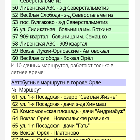
Северстальметиз
50
Ливенская АЗС
-
з-д Северстальметиз
52
Весёлая Слобода
-
з-д Северстальметиз
53
пос. Булгаково
-
з-д Северстальметиз
56
ул. Силикатная
-
больница им. Боткина
57
909 квартал
-
больница им. Семашко
58
Ливенская АЗС
-
909 квартал
59
Вокзал Лужки-Орловские
-
Автовокзал
60
Весёлая слобода
-
Вокзал Орёл
И 10 дачных маршрутов, работают только в
летнее время:
Автобусные маршруты в городе Орле
№
Маршрут
61
ул. 1-я Посадская
-
озеро "Светлая Жизнь"
62
ул. 1-я Посадская
-
дачи з-да Химмаш
63
Комсомольская площадь
-
дачи "Андриабуж"
64
Вокзал Орёл
-
Новосильская развилка
65
ул. 1-я Посадская
-
дачи "Гать"
66
Вокзал Орёл
-
Платоново