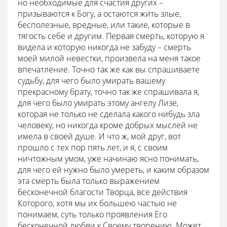
но необходимые для счастия других –
призываются к Богу, а остаются жить злые,
бесполезные, вредные, или такие, которые в
тягость себе и другим. Первая смерть, которую я
видела и которую никогда не забуду – смерть
моей милой невестки, произвела на меня такое
впечатление. Точно так же как вы спрашиваете
судьбу, для чего было умирать вашему
прекрасному брату, точно так же спрашивала я,
для чего было умирать этому ангелу Лизе,
которая не только не сделала какого нибудь зла
человеку, но никогда кроме добрых мыслей не
имела в своей душе. И что ж, мой друг, вот
прошло с тех пор пять лет, и я, с своим
ничтожным умом, уже начинаю ясно понимать,
для чего ей нужно было умереть, и каким образом
эта смерть была только выражением
бесконечной благости Творца, все действия
Которого, хотя мы их большею частью не
понимаем, суть только проявления Его
бесконечной любви к Своему творению. Может