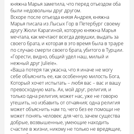
княжна Марья заметила, что перед отъездом оба
были недовольны друг другом.
Вскоре после отъезда князя Андрея, княжна
Марья писала из Лысых Гор в Петербург своему
другу Жюли Карагиной, которую княжна Марья
мечтала, как мечтают всегда девушки, выдать за
своего брата, и которая в это время была в трауре
по случаю смерти своего брата, убитого в Турции.
«Горести, видно, общий удел наш, милый и
нежный друг Julieie».
«Ваша потеря так ужасна, что я иначе не могу
себе объяснить ее, как особенную милость Бога,
Который хочет испытать – любя вас – вас и вашу
превосходную мать. Ах, мой друг, религия, и
только одна религия, может нас, уже не говорю
утешить, но избавить от отчаяния; одна религия
может объяснить нам то, чего без ее помощи не
может понять человек: для чего, зачем существа
добрые, возвышенные, умеющие находить
счастие в жизни, никому не только не вредящие,