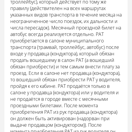
троллейбус), который действует по тому же
правилу (действителен на всех маршрутах
указанных видов транспорта в течение месяца на
неограниченное число поездок, их дальности и
числа пересадок). Месячный проездной билет на
автобус всегда реализуется отдельно. РАТ
приобретается в салоне муниципального
транспорта (трамвай, троллейбус, автобус) после
входе у продавца (кондуктора), который обязан
продать вошедшему в салон РАТ (а вошедший
обязан приобрести) и тем самым внести плату за
проезд. Если в салоне нет продавца (кондуктора),
то вошедший обязан приобрести РАТ у водителя,
пройдя к его кабине. РАТ продаётся только в
салоне у продавца (кондуктора) или у водителя и
не продаётся в городе вместе с месячными
проездными билетами. После момента
приобретения РАТ из рук продавца (кондуктора)
он должен быть активирован (надорван при
выдаче продавцом (кондуктором)). После
момента приобретения РАТ из рук водителя он