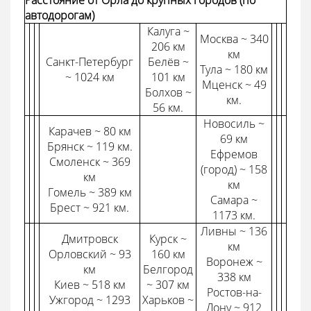
Расстояние от Орла до крупных городов (по
автодорогам)
Калуга ~
Москва ~ 340
206 км
км
Санкт-Петербург
Белёв ~
Тула ~ 180 км
~ 1024 км
101 км
Мценск ~ 49
Болхов ~
км.
56 км.
Новосиль ~
Карачев ~ 80 км
69 км
Брянск ~ 119 км.
Ефремов
Смоленск ~ 369
(город) ~ 158
км
км
Гомель ~ 389 км
Самара ~
Брест ~ 921 км.
1173 км.
Ливны ~ 136
Дмитровск
Курск ~
км
Орловский ~ 93
160 км
Воронеж ~
км
Белгород
338 км
Киев ~ 518 км
~ 307 км
Ростов-на-
Ужгород ~ 1293
Харьков ~
Дону ~ 912