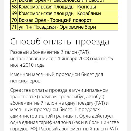
67
Вокзал Орёл
-
Новосёловский поворот
68
Комсомольская площадь
-
Кузнецы
69
Комсомольская площадь
-
Кораблики
70
Вокзал Орёл
-
Троицкий поворот
71
ул. 1-я Посадская
-
Орловские Зори
Способ оплаты проезда
Разовый абонементный талон (РАТ),
использовавшийся с 1 января 2008 года по 15
июля 2010 года
Именной месячный проездной билет для
пенсионеров
Средства оплаты проезда в муниципальном
транспорте (трамвай, троллейбус, автобус):
абонементный талон на одну поездку (РАТ) и
месячный проездной билет. В пределах
административной границы г. Орла действует
одна единая тарифная зона (как и в большинстве
городов РФ). Разовый абонементный талон (РАТ)