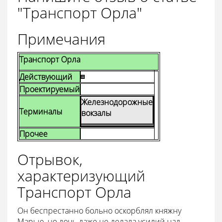
"Транспорт Орла"
Примечания
Транспорт Орла
Действующий
Проектируемый
Железнодорожные
Терминалы
вокзалы
Прочее
Отрывок,
характеризующий
Транспорт Орла
Он беспрестанно больно оскорблял княжну
Марью, но дочь даже не делала усилий над