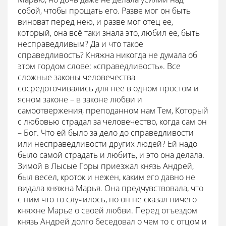
собой, чтобы прощать его. Разве мог он быть
виноват перед нею, и разве мог отец ее,
который, она всё таки знала это, любил ее, быть
несправедливым? Да и что такое
справедливость? Княжна никогда не думала об
этом гордом слове: «справедливость». Все
сложные законы человечества
сосредоточивались для нее в одном простом и
ясном законе – в законе любви и
самоотвержения, преподанном нам Тем, Который
с любовью страдал за человечество, когда сам он
– Бог. Что ей было за дело до справедливости
или несправедливости других людей? Ей надо
было самой страдать и любить, и это она делала.
Зимой в Лысые Горы приезжал князь Андрей,
был весел, кроток и нежен, каким его давно не
видала княжна Марья. Она предчувствовала, что
с ним что то случилось, но он не сказал ничего
княжне Марье о своей любви. Перед отъездом
князь Андрей долго беседовал о чем то с отцом и