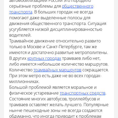
автомобилизацией России это породило
серьёзные проблемы для
общественного
транспорта
. В больших городах не всегда
помогают даже выделенные полосы для
движения общественного транспорта. Ситуация
усугубляется низкой дисциплинированностью
водителей.
Трамвайное движение относительно развито
только в Москве и Санкт-Петербурге, там же
имеются и достаточно развитые метрополитены.
В других
крупных городах
трамваев либо нет,
либо имеется небольшое количество маршрутов.
Количество
трамвайных маршрутов
сокращается.
При этом метро есть даже не во всех городах-
миллионниках.
Большой проблемой является моральное и
физическое устаревание
транспортных средств
.
Состояние многих автобусов, троллейбусов и
трамваев оставляет желать лучшего. Популярные
нынче пешеходные зоны не всегда создаются
обдуманно, что иногда приводит к проблемам