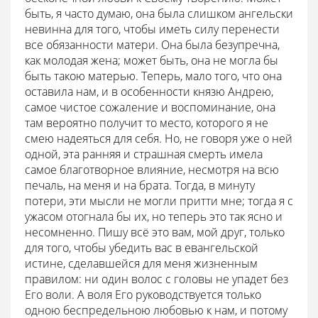
быть, я часто думаю, она была слишком ангельски
невинна для того, чтобы иметь силу перенести
все обязанности матери. Она была безупречна,
как молодая жена; может быть, она не могла бы
быть такою матерью. Теперь, мало того, что она
оставила нам, и в особенности князю Андрею,
самое чистое сожаление и воспоминание, она
там вероятно получит то место, которого я не
смею надеяться для себя. Но, не говоря уже о ней
одной, эта ранняя и страшная смерть имела
самое благотворное влияние, несмотря на всю
печаль, на меня и на брата. Тогда, в минуту
потери, эти мысли не могли притти мне; тогда я с
ужасом отогнала бы их, но теперь это так ясно и
несомненно. Пишу всё это вам, мой друг, только
для того, чтобы убедить вас в евангельской
истине, сделавшейся для меня жизненным
правилом: ни один волос с головы не упадет без
Его воли. А воля Его руководствуется только
одною беспредельною любовью к нам, и потому