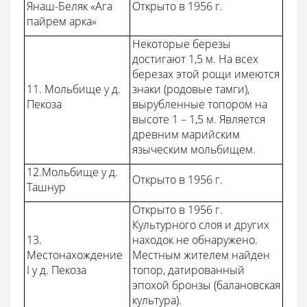
Янаш-Беляк «Ага
Открыто в 1956 г.
пайрем арка»
Некоторые березы
достигают 1,5 м. На всех
березах этой рощи имеются
11. Мольбище у д.
знаки (родовые тамги),
Пекоза
вырубленные топором на
высоте 1 – 1,5 м. Является
древним марийским
языческим мольбищем.
12.Мольбище у д.
Открыто в 1956 г.
Ташнур
Открыто в 1956 г.
Культурного слоя и других
13.
находок не обнаружено.
Местонахождение
Местным жителем найден
I у д. Пекоза
топор, датированный
эпохой бронзы (балановская
культура).