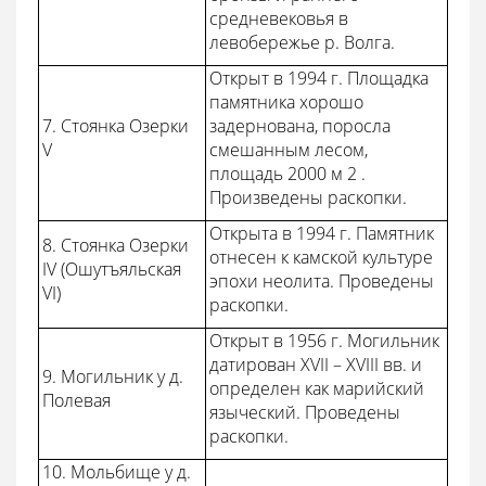
средневековья в
левобережье р. Волга.
Открыт в 1994 г. Площадка
памятника хорошо
7. Стоянка Озерки
задернована, поросла
V
смешанным лесом,
площадь 2000 м 2 .
Произведены раскопки.
Открыта в 1994 г. Памятник
8. Стоянка Озерки
отнесен к камской культуре
IV (Ошутъяльская
эпохи неолита. Проведены
VI)
раскопки.
Открыт в 1956 г. Могильник
датирован XVII – XVIII вв. и
9. Могильник у д.
определен как марийский
Полевая
языческий. Проведены
раскопки.
10. Мольбище у д.