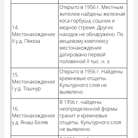
Открыто в 1956 г. Местным
жителем найдены железная
коса-горбуша, сошник и
14.
медное стремя. Других
Местонахождение
находок не обнаружено. По
II у д. Пекоза
вещевому комплексу
местонахождение
датировано первой
половиной II тыс. н. э.
Открыто в 1956 г. Найдены
15.
кремневые отщепы.
Местонахождение
Культурного слоя не
I у д. Тошнур
выявлено.
В 1956 г. найдены
16.
неопределенной формы
Местонахождение
гранит и кремневые
у д. Янаш-Беляк
отщепы. Культурного слоя
не выявлено.