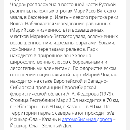
Чодра» расположена в восточной части Русской
равнины, на южных отрогах Марийско-Вятского
увала, в бассейне р. Илеть – левого притока реки
Волга. Наблюдается чередование равнинных
(Марийская низменность) и возвышенных
участков Марийско-Вятского увала, осложненных
возвышенностями, изрезаны оврагами, боками,
ложбинами, перепадами рельефа. Парк
находится в природной зоне хвойно-
широколиственных лесов с бореальными и
лесостепными элементами. Во флористическом
отношении национальный парк «Марий Чодра»
находится на стыке Европейской и Западно-
Сибирской провинций Евросибирской
флористической области А. А. Федорова (1979).
Столица Республики Марий Эл находится в 70 км,
г.Чебоксары – в в 80 км, г.Казань – в 80 км. По
территории парка с севера на юг проходит ж/д
Йошкар-Ола – Казань и
автомобильная дорога
–
Йошкар-Ола – Зеленый Дол.