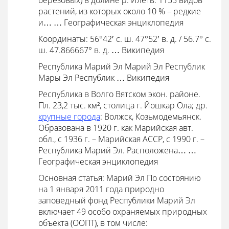
берёзовых) в долине р. Илеть. 1155 видов
растений, из которых около 10 % – редкие
и… …
Географическая энциклопедия
Координаты: 56°42′ с. ш. 47°52′ в. д. / 56.7° с.
ш. 47.866667° в. д. … Википедия
Республика Марий Эл Марий Эл Республик
Мары Эл Республик … Википедия
Республика в Волго Вятском экон. районе.
Пл. 23,2 тыс. км², столица г. Йошкар Ола; др.
крупные города
: Волжск, Козьмодемьянск.
Образована в 1920 г. как Марийская авт.
обл., с 1936 г. – Марийская АССР, с 1990 г. –
Республика Марий Эл. Расположена… …
Географическая энциклопедия
Основная статья: Марий Эл По состоянию
на 1 января 2011 года природно
заповедный фонд Республики Марий Эл
включает 49 особо охраняемых природных
объекта (ООПТ), в том числе: