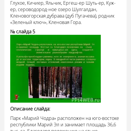
Глухое, Кичиер, Яльчик, Ергеш-ер Шуть-ер, Куж-
ер, сероводород-ное озеро Шулгалдан,
Кленовогорская дубрава (дуб Пугачева), родник
«Зеленый ключ», Кленовая Гора.
№ слайда 5
Описание слайда:
Парк «Марий Чодра» расположен на юго-востоке
республики Марий Эл и занимает площадь 36,6
тыс. га. Благодаря положению на стыке