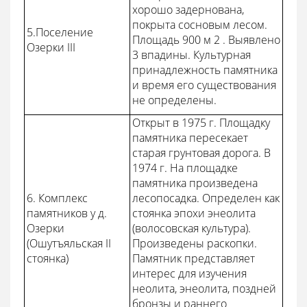
хорошо задернована,
покрыта сосновым лесом.
5.Поселение
Площадь 900 м 2 . Выявлено
Озерки III
3 впадины. Культурная
принадлежность памятника
и время его существования
не определены.
Открыт в 1975 г. Площадку
памятника пересекает
старая грунтовая дорога. В
1974 г. На площадке
памятника произведена
6. Комплекс
лесопосадка. Определен как
памятников у д.
стоянка эпохи энеолита
Озерки
(волосовская культура).
(Ошутъяльская II
Произведены раскопки.
стоянка)
Памятник представляет
интерес для изучения
неолита, энеолита, поздней
бронзы и раннего