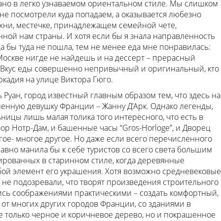
ано в легко узнаваемом ориентальном стиле. Мы слишком
 не посмотрели куда попадаем, а оказывается любезно
хни, местечке, принадлежащем семейной чете,
нной нам страны. И хотя если бы я знала направленность
а бы туда не пошла, тем не менее еда мне понравилась:
Москве нигде не найдешь и на дессерт – прерасный
 Вкус еды совершенно непривычный и оригинальный, кто
ркадия на улице Виктора Гюго.
Руан, город известный главным образом тем, что здесь на
енную девушку Франции – Жанну Д’Арк. Однако легенды,
ницы лишь малая толика того интересного, что есть в
ор Нотр-Дам, и башенные часы “Gros-Horloge”, и Дворец
гое- многое другое. Но даже если всего перечисленного
-равно манила бы к себе туристов со всего света большим
ированных в старинном стиле, когда деревянные
бой элемент его украшения. Хотя возможно средневековые
и не подозревали, что творят произведения строительного
лись соображениями практическими – создать комфортный,
от многих других городов Франции, со зданиями в
не только черное и коричневое дерево, но и покрашенное