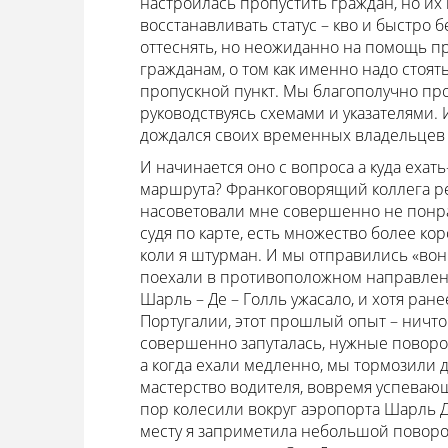
настроилась пропустить граждан, но их
восстанавливать статус – кво и быстро б
оттеснять, но неожиданно на помощь 
гражданам, о том как именно надо стоят
пропускной пункт. Мы благополучно пр
руководствуясь схемами и указателями.
дождался своих временных владельцев -
И начинается оно с вопроса а куда ехат
маршрута? Франкоговорящий коллега реш
насоветовали мне совершенно не понра
судя по карте, есть множество более коро
коли я штурман. И мы отправились «вон 
поехали в противоположном направлени
Шарль – Де – Голль ужасало, и хотя ран
Португалии, этот прошлый опыт – ничт
совершенно запуталась, нужные повороты
а когда ехали медленно, мы тормозили 
мастерство водителя, вовремя успеваю
пор колесили вокруг аэропорта Шарль Де
месту я заприметила небольшой поворот 