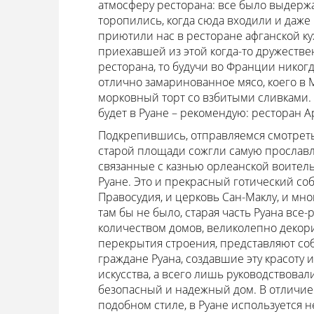
атмосферу ресторана: все было выдерж
торопились, когда сюда входили и даже
приютили нас в ресторане афганской ку
приехавшей из этой когда-то дружестве
ресторана, то будучи во Франции никогд
отлично замаринованное мясо, коего в 
морковный торт со взбитыми сливками.
будет в Руане – рекомендую: ресторан А
Подкрепившись, отправляемся смотреть 
старой площади сожгли самую прославл
связанные с казнью орлеанской воитель
Руане. Это и прекрасный готический соб
Правосудия, и церковь Сан-Маклу, и мно
там бы не было, старая часть Руана все
количеством домов, великолепно декор
перекрытия строения, представляют со
граждане Руана, создавшие эту красоту 
искусства, а всего лишь руководствова
безопасный и надежный дом. В отличие 
подобном стиле, в Руане используется 