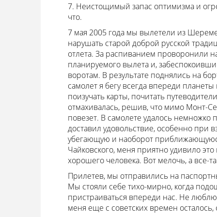
7. Неистощимый запас оптимизма и огро
что.
7 мая 2005 года мы вылетели из Шерем
нарушать старой доброй русской традиц
отлета. За распиванием проворонили на
планируемого вылета и, забеспокоившись
воротам. В результате поднялись на борт
самолет я бегу всегда впереди планеты 
поизучать карты, почитать путеводители
отмахивалась, решив, что мимо Монт-Се
повезет. В самолете удалось немножко п
доставил удовольствие, особенно при вз
убегающую и наоборот приближающуюся
Чайковского, меня приятно удивило это
хорошего человека. Вот мелочь, а все-
Прилетев, мы отправились на паспортн
Мы стояли себе тихо-мирно, когда подо
пристраиваться впереди нас. Не люблю, 
меня еще с советских времен осталось,