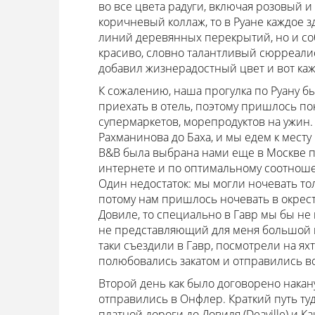
во все цвета радуги, включая розовый и
коричневый коллаж, то в Руане каждое 
линий деревянных перекрытий, но и со
красиво, словно талантливый сюрреалис
добавил жизнерадостный цвет и вот каж
К сожалению, наша прогулка по Руану б
приехать в отель, поэтому пришлось по
супермаркетов, морепродуктов на ужин. 
Рахманинова до Баха, и мы едем к месту
B&B была выбрана нами еще в Москве п
интернете и по оптимальному соотношен
Один недостаток: мы могли ночевать тол
потому нам пришлось ночевать в окрестн
Довиле, то специально в Гавр мы бы не
не представляющий для меня большой и
таки съездили в Гавр, посмотрели на ях
полюбовались закатом и отправились в
Второй день как было договорено накану
отправились в Онфлер. Краткий путь ту
платной дороги до Довиля (Deaville) и Ка