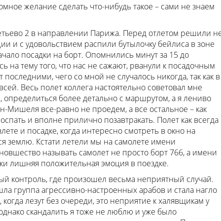
мное желание сделать что-нибудь такое – сами не знаем
етьево 2 в направлении Парижа. Перед отлетом решили н
ии и с удовольствием распили бутылочку бейлиса в зоне
чало посадки на борт. Опомнились минут за 15 до
 на тему того, что нас не сажают, рванули к посадочным
 последними, чего со мной не случалось никогда, так как в
всей. Весь полет коллега настоятельно советовал мне
, определиться более детально с маршрутом, а я лениво
н-Мишеля все-равно не проедем, а все остальное – как
оспать и вполне прилично позавтракать. Полет как всегда
лете и посадке, когда интересно смотреть в окно на
 землю. Кстати летели мы на самолете имени
 новшество называть самолет не просто борт 766, а имени
таки лишняя положительная эмоция в поездке.
ый контроль, где произошел весьма неприятный случай.
шла группа агрессивно-настроенных арабов и стала нагло
когда лезут без очереди, это неприятие к халявщикам у
 однако скандалить я тоже не люблю и уже было