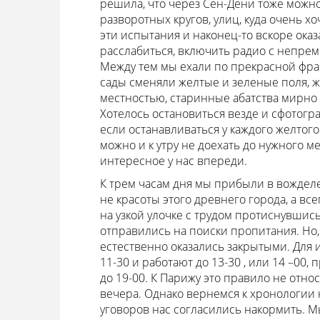
решила, что через Сен-Дени тоже можно
разворотных кругов, улиц, куда очень х
эти испытания и наконец-то вскоре ока
расслабиться, включить радио с непре
Между тем мы ехали по прекрасной фр
сады сменяли желтые и зеленые поля,
местностью, старинные абатства мирно
Хотелось остановиться везде и сфотогра
если останавливаться у каждого желтог
можно и к утру не доехать до нужного ме
интересное у нас впереди.
К трем часам дня мы прибыли в вожделе
не красоты этого древнего города, а в
на узкой улочке с трудом протиснувши
отправились на поиски пропитания. Но,
естественно оказались закрытыми. Для
11-30 и работают до 13-30 , или 14 –00
до 19-00. К Парижу это правило не отно
вечера. Однако вернемся к хронологии
уговоров нас согласились накормить. Мы