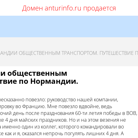
Домен anturinfo.ru продается
АНДИИ ОБЩЕСТВЕННЫМ ТРАНСПОРТОМ. ПУТЕШЕСТВИЕ 
ии общественным
твие по Нормандии.
сказанно повезло: руководство нашей компании,
ировку во Францию. Мне повезло вдвойне, ведь
очий день после празднования 60-ти летия победы в ВОВ,
ке 4 дня майских праздников. Но и на этом везения не
а именно один из коллег, которого командировали во
 как и я, оказался непрочь погулять лишних 4 дня. А