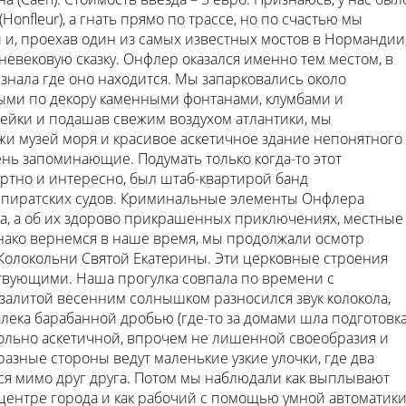
onfleur), а гнать прямо по трассе, но по счастью мы
и и, проехав один из самых известных мостов в Нормандии
евековую сказку. Онфлер оказался именно тем местом, в
е знала где оно находится. Мы запарковались около
ыми по декору каменными фонтанами, клумбами и
ейки и подашав свежим воздухом атлантики, мы
жи музей моря и красивое аскетичное здание непонятного
ень запоминающие. Подумать только когда-то этот
ортно и интересно, был штаб-квартирой банд
 пиратских судов. Криминальные элементы Онфлера
ка, а об их здорово прикрашенных приключениях, местные
днако вернемся в наше время, мы продолжали осмотр
 Колокольни Святой Екатерины. Эти церковные строения
ствующими. Наша прогулка совпала по времени с
залитой весенним солнышком разносился звук колокола,
ека барабанной дробью (где-то за домами шла подготовк
овольно аскетичной, впрочем не лишенной своеобразия и
азные стороны ведут маленькие узкие улочки, где два
ься мимо друг друга. Потом мы наблюдали как выплывают
центре города и как рабочий с помощью умной автоматик