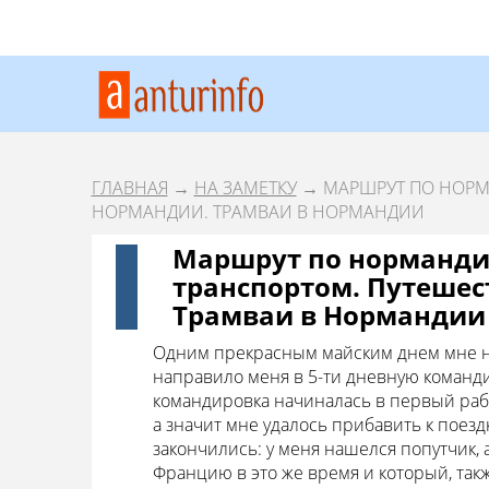
ГЛАВНАЯ
→
НА ЗАМЕТКУ
→ МАРШРУТ ПО НОРМ
НОРМАНДИИ. ТРАМВАИ В НОРМАНДИИ
Маршрут по норманд
транспортом. Путешес
Трамваи в Нормандии
Одним прекрасным майским днем мне не
направило меня в 5-ти дневную команд
командировка начиналась в первый раб
а значит мне удалось прибавить к поезд
закончились: у меня нашелся попутчик, 
Францию в это же время и который, также