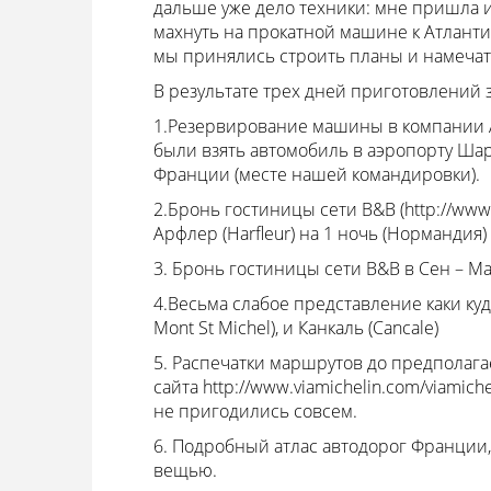
дальше уже дело техники: мне пришла ид
махнуть на прокатной машине к Атланти
мы принялись строить планы и намечат
В результате трех дней приготовлений 
1.Резервирование машины в компании AVI
были взять автомобиль в аэропорту Шар
Франции (месте нашей командировки).
2.Бронь гостиницы сети B&B (http://www.
Арфлер (Harfleur) на 1 ночь (Нормандия)
3. Бронь гостиницы сети B&B в Сен – Мал
4.Весьма слабое представление каки куд
Mont St Michel), и Канкаль (Cancale)
5. Распечатки маршрутов до предполаг
сайта http://www.viamichelin.com/viamiche
не пригодились совсем.
6. Подробный атлас автодорог Франции,
вещью.