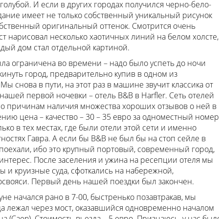
 голубой. И если в других городах получился черно-бело-
здание имеет не только собственный уникальный рисунок
бственный оригинальный оттенок. Смотрится очень
т нарисовал несколько хаотичных линий на белом холсте,
дый дом стал отдельной картиной.
ыла ограничена во времени – надо было успеть до ночи
кинуть город, предварительно купив в одном из
Мы снова в пути, на этот раз в машине звучит классика от
 нашей первой ночевки – отель B&B в Harfler. Сеть отелей
о причинам наличия множества хороших отзывов о ней в
ию цена – качество – 30 – 35 евро за одноместный номер
ько в тех местах, где были отели этой сети и именно
остях Гавра. А если бы B&B не был бы на стоп сейле в
 поехали, ибо это крупный портовый, современный город,
нтерес. После заселения и ужина на ресепции отеля мы
ты и круизные суда, сфоткались на набережной,
освояси. Первый день нашей поездки был закончен.
не начался рано в 7-00, быстренько позавтракав, мы
да лежал через мост, оказавшийся одновременно началом
на (Caen). Стоимость вьезда – 5 евро. Признаюсь, у нас был