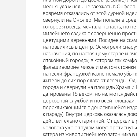
мелькнула мысль не заезжать в Онфлер (H
вовремя отказались от этой дурной иде
свернули на Онфлер. Мы попали в средн
которое я всегда мечтала попасть, но н
милейшего садика с совершенно прост
цветущими деревьями. Посидев на скам
направились в центр. Осмотрели снару
назначения, по настоящему старое и оч
спокойный городок, в котором так комф
фальшивомонетчиков и местом стоянки
нанесли французкой казне немало убыт
жители до сих пор слагают легенды. О
города и свернули на площадь Храма и
датированы 15 веком, но являются дей
церковной службой и по всей площади, 
перекликающийся с доносившейся издал
к параду). Внутри церковь оказалась д
действительно старинной. От церкви в р
человека уже с трудом могут протиснут
катера из живописнейшего затончика в 