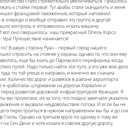
 количество стало стремительно увеличиваться. Пришлось
ежать к стойке первой. Тут арабы стали скандалить и меня
пришел французкий таможенник, который напомнил
ь в очереди и вообще отправил эту группу в другой
ошли контроль и отправились искать машину,
 И вот оно свершилось: наш прекрасный Опель Корсо
 Ура! Путешествие начинается!
ь-то? В какую сторону Руан – первый город нашего
ил спросить на стоянке у охраны, однако то, что они ему
вилось, еще бы ехать до Парижского перефирика, когда
тких путей. Надо только найти эти пути, а это уже мое дело
туда, по той улице и направо», и конечно же сначала
и. Количество дорог и развязок в районе аэролпорта
ее я «работала» штурманом на дорогах Хорватии и
о перед развитой дорожной инфраструктурой Франции. Я
 мы пролетали, из-за того, что поздно замечали указатели
движение и вызвали неудовольствие потока. И если бы не
щего перестроиться в нужном направлении мы бы и до си
 Голль. Однако на третьем круге по одному и тому же
на Сен-Дени и хотя искала я совсем другую дорогу,