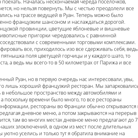
 поехать. Началась нескончаемая череда поселочков,
очется, но нельзя повернуть. Мы с честью преодолели все
зались на трассе ведущей в Руан. Теперь можно было
менно французким шансоном и наслаждаться дорогой.
анцузкой провинции, цветущие яблоневые и вишневые
 живописные пригорки чередовались с равнинной
 соседствовали с современными торговыми комплексами.
фировать все, приходилось изо все сдерживать себя, ведь
о пятнышка поля цветущей горчицы и у каждого шато, то
ста, а ведь мы всего-то в 50 километрах от Парижа и все
нный Руан, но в первую очередь нас интересовали, увы,
сего лишь хороший французкий ресторан. Мы запарковалис
сь в небольшое пространство между автомобилями и
 а поскольку времени было много, то все рестораны
 информации, рестораны во Франции обычно открываются 
, предлагая дневное меню, а потом закрываются на перерыв
сится, там во многих местах дневное меню предлагают до 7
 наших злоключений, в одном из мест после длительных
 уютно уселись и только тут я обратила внимание на