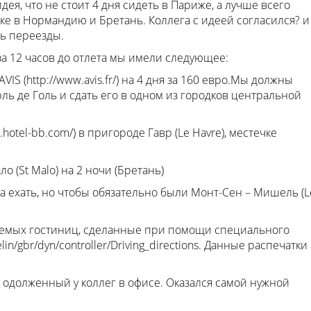
ея, что не стоит 4 дня сидеть в Париже, а лучше всего
ке в Нормандию и Бретань. Коллега с идеей согласился? и
ь переезды.
за 12 часов до отлета мы имели следующее:
S (http://www.avis.fr/) на 4 дня за 160 евро.Мы должны
ль де Голь и сдать его в одном из городков центральной
hotel-bb.com/) в пригороде Гавр (Le Havre), местечке
о (St Malo) на 2 ночи (Бретань)
а ехать, но чтобы обязательно были Монт-Сен – Мишель (L
аемых гостиниц, сделанные при помощи специального
lin/gbr/dyn/controller/Driving_directions. Данные распечатки
 одолженный у коллег в офисе. Оказался самой нужной