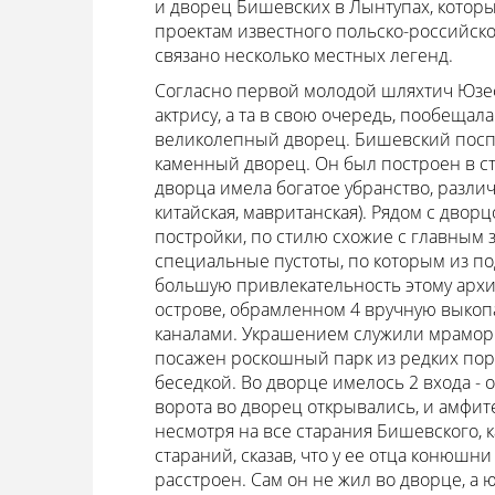
и дворец Бишевских в Лынтупах, котор
проектам известного польско-российско
связано несколько местных легенд.
Согласно первой молодой шляхтич Юзе
актрису, а та в свою очередь, пообещала
великолепный дворец. Бишевский посп
каменный дворец. Он был построен в ст
дворца имела богатое убранство, разли
китайская, мавританская). Рядом с дв
постройки, по стилю схожие с главным 
специальные пустоты, по которым из по
большую привлекательность этому архит
острове, обрамленном 4 вручную выко
каналами. Украшением служили мраморн
посажен роскошный парк из редких пор
беседкой. Во дворце имелось 2 входа - о
ворота во дворец открывались, и амфите
несмотря на все старания Бишевского, 
стараний, сказав, что у ее отца конюшни
расстроен. Сам он не жил во дворце, а