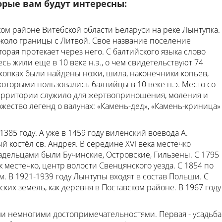
орые вам будут интересны:
ком районе Витебской области Беларуси на реке Лынтупка.
 около границы с Литвой. Свое название поселение
торая протекает через него. С балтийского языка слово
сь жили еще в 10 веке н.э., о чем свидетельствуют 74
скопках были найдены ножи, шила, наконечники копьев,
которыми пользовались балтийцы в 10 веке н.э. Место со
ерритории служило для жертвоприношения, моления и
жество легенд о валунах: «Камень-дед», «Камень-криница»
85 году. А уже в 1459 году виленский воевода А.
 костёл св. Андрея. В середине XVI века местечко
адельцами были Бучинские, Островские, Гильзены. С 1795
к местечко, центр волости Свенцянского уезда. С 1854 по
 В 1921-1939 году Лынтупы входят в состав Польши. С
ских земель, как деревня в Поставском районе. В 1967 году
и немногими достопримечательностями. Первая - усадьба