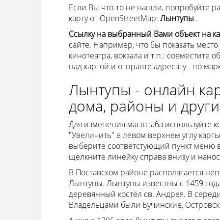
Если Вы что-то не нашли, попробуйте р
карту от OpenStreetMap:
Лынтупы
.
Ссылку на выбранный Вами объект на к
сайте. Например, что бы показать место
кинотеатра, вокзала и т.п.: совместите 
над картой и отправте адресату - по мар
Лынтупы - онлайн кар
дома, районы и други
Для изменения масштаба используйте кол
"Увеличить" в левом верхнем углу карты
выберите соответстующий пункт меню в 
щелкните линейку справа внизу и наноси
В Поставском районе располагается неп
Лынтупы. Лынтупы известны с 1459 года
деревянный костёл св. Андрея. В середи
Владельцами были Бучинские, Островск