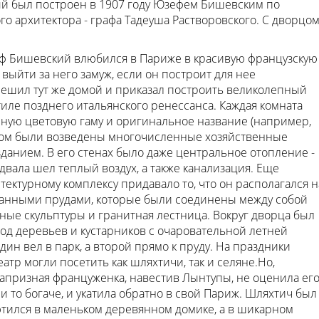
ый был построен в 1907 году Юзефем Бишевским по
го архитектора - графа Тадеуша Растворовского. С дворцо
ф Бишевский влюбился в Париже в красивую французскую
 выйти за него замуж, если он построит для нее
ешил тут же домой и приказал построить великолепный
иле позднего итальянского ренессанса. Каждая комната
чную цветовую гаму и оригинальное название (например,
орцом были возведены многочисленные хозяйственные
зданием. В его стенах было даже центральное отопление -
двала шел теплый воздух, а также канализация. Еще
ектурному комплексу придавало то, что он располагался н
панными прудами, которые были соединены между собой
ые скульптуры и гранитная лестница. Вокруг дворца был
од деревьев и кустарников с очаровательной летней
дин вел в парк, а второй прямо к пруду. На праздники
атр могли посетить как шляхтичи, так и селяне.Но,
капризная француженка, навестив Лынтупы, не оценила ег
 и то богаче, и укатила обратно в свой Париж. Шляхтич был
 ютился в маленьком деревянном домике, а в шикарном