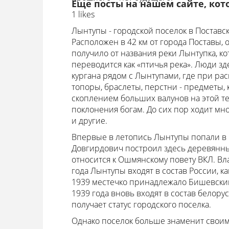
Еще посты на нашем сайте, кот
1 likes
Лынтупы - городской поселок в Поставс
Расположен в 42 км от города Поставы,
получило от названия реки Лынтупка, ко
переводится как «птичья река». Люди зде
кургана рядом с Лынтупами, где при ра
топоры, браслеты, перстни - предметы, 
скоплением больших валунов на этой т
поклонения богам. До сих пор ходит мно
и другие.
Впервые в летопись Лынтупы попали в 13
Довгирдович построил здесь деревянный
относится к Ошмянскому повету ВКЛ. Вл
года Лынтупы входят в состав России, ка
1939 местечко принадлежало Бишевским.
1939 года вновь входят в состав белорус
получает статус городского поселка.
Однако поселок больше знаменит своим