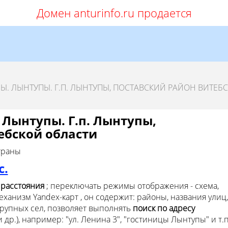
Домен anturinfo.ru продается
Ы. ЛЫНТУПЫ. Г.П. ЛЫНТУПЫ, ПОСТАВСКИЙ РАЙОН ВИТЕБ
 Лынтупы. Г.п. Лынтупы,
ебской области
страны
с.
 расстояния
; переключать режимы отображения - схема,
еханизм Yandex-карт , он содержит: районы, названия улиц,
крупных сел, позволяет выполнять
поиск по адресу
др.), например: "ул. Ленина 3", "гостиницы Лынтупы" и т.п