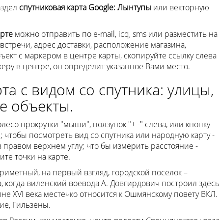
аздел
спутниковая карта Google: Лынтупы
или векторную
арте
можно отправить по e-mail, icq, sms или разместить на
 встречи, адрес доставки, расположение магазина,
объект с маркером в центре карты, скопируйте ссылку слева
керу в центре, он определит указанное Вами место.
та с видом со спутника: улицы,
е объекты.
есо прокрутки "мыши", ползунок "+ -" слева, или кнопку
; чтобы посмотреть вид со спутника или народную карту -
правом верхнем углу; что бы измерить расстояние -
те точки на карте.
риметный, на первый взгляд, городской поселок –
, когда виленский воевода А. Довгирдович построил здесь
не XVI века местечко относится к Ошмянскому повету ВКЛ.
ие, Гильзены.