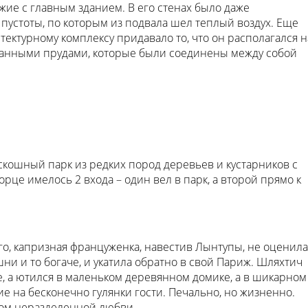
жие с главным зданием. В его стенах было даже
устоты, по которым из подвала шел теплый воздух. Еще
ектурному комплексу придавало то, что он располагался н
панными прудами, которые были соединены между собой
скошный парк из редких пород деревьев и кустарников с
рце имелось 2 входа – один вел в парк, а второй прямо к
го, капризная француженка, навестив Лынтупы, не оценила
юшни и то богаче, и укатила обратно в свой Париж. Шляхтич
е, а ютился в маленьком деревянном домике, а в шикарном
 на бесконечно гулянки гости. Печально, но жизненно.
ом неразделенной любви.