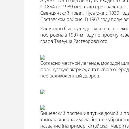
А уже с 1795 года Лынтупы входят в сост
С 1854 по 1939 местечко принадлежало Б
Свенцянский повет. Ну, а уже с 1939 год
Поставском районе. В 1967 году получает
Как можно было уже догадаться, то неко
построена в 1907-м году по проекту изв
графа Тадеуша Растворовского.
Согласно местной легенде, молодой шл
французскую актрису, а та в свою очере
нее великолепный дворец.
Бишевский поспешил тут же домой и пр
комната дворца имела богатое убранств
название (например, китайская, маврит