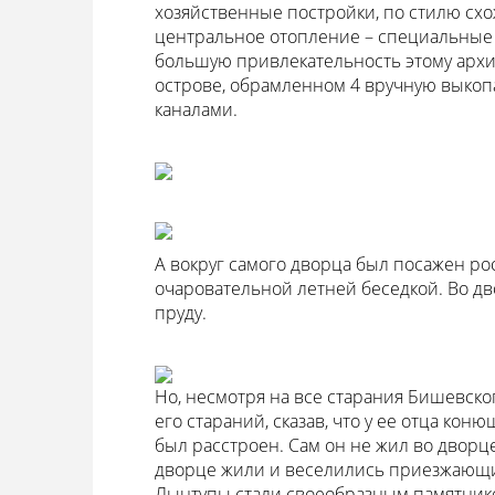
хозяйственные постройки, по стилю схо
центральное отопление – специальные п
большую привлекательность этому архит
острове, обрамленном 4 вручную выко
каналами.
А вокруг самого дворца был посажен ро
очаровательной летней беседкой. Во дво
пруду.
Но, несмотря на все старания Бишевско
его стараний, сказав, что у ее отца кон
был расстроен. Сам он не жил во дворц
дворце жили и веселились приезжающие
Лынтупы стали своеобразным памятник