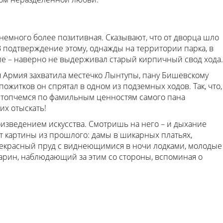
 немного более позитивная. Сказывают, что от дворца шло
 подтверждение этому, однажды на территории парка, в
мле – наверно не выдерживал старый кирпичный свод хода.
ая Армия захватила местечко Лынтупы, пану Бишевскому
пожитков он спрятал в одном из подземных ходов. Так, что,
ы топчемся по фамильным ценностям самого пана
их отыскать!
оизведением искусства. Смотришь на него – и дыхание
ют картины из прошлого: дамы в шикарных платьях,
рекрасный пруд с виднеющимися в ночи лодками, молодые
арин, наблюдающий за этим со стороны, вспоминая о