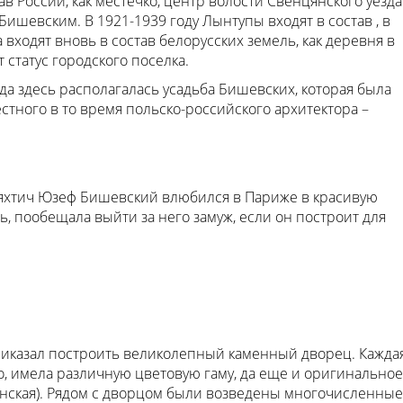
ав России, как местечко, центр волости Свенцянского уезда
ишевским. В 1921-1939 году Лынтупы входят в состав , в
а входят вновь в состав белорусских земель, как деревня в
 статус городского поселка.
гда здесь располагалась усадьба Бишевских, которая была
естного в то время польско-российского архитектора –
яхтич Юзеф Бишевский влюбился в Париже в красивую
дь, пообещала выйти за него замуж, если он построит для
иказал построить великолепный каменный дворец. Кажда
о, имела различную цветовую гаму, да еще и оригинальное
анская). Рядом с дворцом были возведены многочисленные