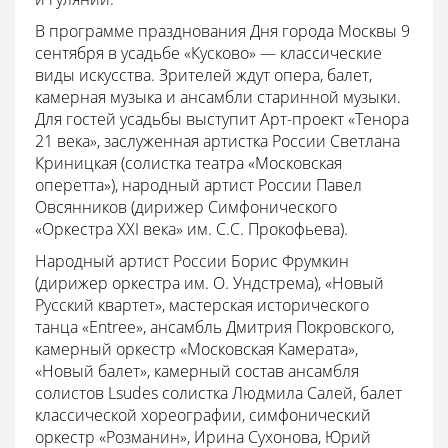
В программе празднования Дня города Москвы 9
сентября в усадьбе «Кусково» — классические
виды искусства. Зрителей ждут опера, балет,
камерная музыка и ансамбли старинной музыки.
Для гостей усадьбы выступит Арт-проект «Тенора
21 века», заслуженная артистка России Светлана
Криницкая (солистка театра «Московская
оперетта»), народный артист России Павел
Овсянников (дирижер Симфонического
«Оркестра ХХI века» им. С.С. Прокофьева).
Народный артист России Борис Фрумкин
(дирижер оркестра им. О. Ундстрема), «Новый
Русский квартет», мастерская исторического
танца «Entree», ансамбль Дмитрия Покровского,
камерный оркестр «Московская Камерата»,
«Новый балет», камерный состав ансамбля
солистов Lsudes солистка Людмила Салей, балет
классической хореографии, симфонический
оркестр «Розманин», Ирина Сухонова, Юрий