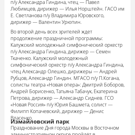
п/у Александра Гиндина, чтец — Павел
Любимцев, дирижер — Илья Норштейн. ГАСО им
Е. Светланова п/у Владимира Юровского,
дирижер — Валентин Урюпин.
Во второй день всех зрителей ждет
продолжение праздничной программы:
Калужский молодежный симфонический оркестр
п/у Александра Гиндина, дирижер — Семен
Ткаченко. Калужский молодежный
симфонический оркестр п/у Александра Гиндина,
чтец Александр Олешко, дирижеры — Андрей
Рубцов, Александр Гиндин. МГАСО п/у П.Когана,
солисты театра «Новая опера»: Дмитрий Боборов,
Андрей Борисенко, Татьяна Табачук, Екатерина
Петрова, дирижер — Александр Сиднев. ГСО
«Новая Россия» п/у Юрия Башмета, солист —
Филипп Копачевский, дирижер — Денис
Власенко.
Измайловский парк
Празднование Дня города Москвы в Восточном
административном округе пройдёт в