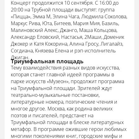
Концерт продолжится 10 сентября. С 16:00 до
20:00 на Трубной площади выступят: группа
«Пицца», Эмма М, Элина Чага, Людмила Соколова,
Маркус Рива, Юта, Битеев, Мария Мия, Базиль,
Малиновский Алекс, Джанго, Маша Кольцова,
Александр Еловский, Настасья, 2Маши, Доменик
Джокер и Катя Кокорина, Алина Гросу, Лигалайз,
Согдиана, Князева Елена и рэп-исполнитель
Джиган.
Триумфальная площадь
Тему взаимодействия разных видов искусства,
которая станет главной идеей программы в
парке искусств «Музеон», продолжит программа
на Триумфальной площади. Зрителей ждут
театрально-музыкальные постановки,
литературные номера, поэтические чтения и
многое другое. Москва, как родина великих
поэтов и писателей, предстанет на
Триумфальной площади в блеске литературных
метафор. В программе ожившие герои любимых
многими поколениями книг, городские мифы и