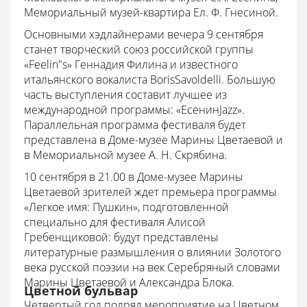
Мемориальный музей-квартира Ел. Ф. Гнесиной.
Основными хэдлайнерами вечера 9 сентября
станет творческий союз российской группы
«Feelin"s» Геннадия Филина и известного
итальянского вокалиста BorisSavoldelli. Большую
часть выступления составит лучшее из
международной программы: «ЕсенинJazz».
Параллельная программа фестиваля будет
представлена в Доме-музее Марины Цветаевой и
в Мемориальной музее А. Н. Скрябина.
10 сентября в 21.00 в Доме-музее Марины
Цветаевой зрителей ждет премьера программы
«Легкое имя: Пушкин», подготовленной
специально для фестиваля Алисой
Гребенщиковой: будут представлены
литературные размышления о влиянии Золотого
века русской поэзии на век Серебряный словами
Марины Цветаевой и Александра Блока.
Цветной бульвар
Четвертый год подряд мероприятие на Цветном