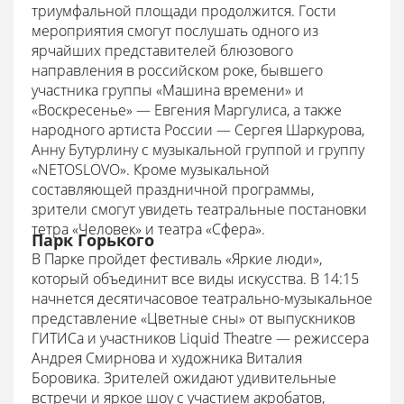
триумфальной площади продолжится. Гости
мероприятия смогут послушать одного из
ярчайших представителей блюзового
направления в российском роке, бывшего
участника группы «Машина времени» и
«Воскресенье» — Евгения Маргулиса, а также
народного артиста России — Сергея Шаркурова,
Анну Бутурлину с музыкальной группой и группу
«NETOSLOVO». Кроме музыкальной
составляющей праздничной программы,
зрители смогут увидеть театральные постановки
тетра «Человек» и театра «Сфера».
Парк Горького
В Парке пройдет фестиваль «Яркие люди»,
который объединит все виды искусства. В 14:15
начнется десятичасовое театрально-музыкальное
представление «Цветные сны» от выпускников
ГИТИСа и участников Liquid Theatre — режиссера
Андрея Смирнова и художника Виталия
Боровика. Зрителей ожидают удивительные
встречи и яркое шоу с участием акробатов,