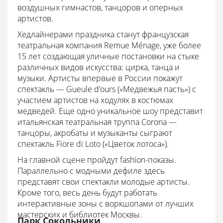
воздушных гимнастов, танцоров и оперных
артистов.
Хедлайнерами праздника станут французская
театральная компания Remue Ménage, уже более
15 лет создающая уличные постановки на стыке
различных видов искусства: цирка, танца и
музыки. Артисты впервые в России покажут
спектакль — Gueule d’ours («Медвежья пасть») с
участием артистов на ходулях в костюмах
медведей. Еще одно уникальное шоу представит
итальянская театральная труппа Corona —
танцоры, акробаты и музыканты сыграют
спектакль Fiore di Loto («Цветок лотоса»).
На главной сцене пройдут fashion-показы.
Параллельно с модными дефиле здесь
представят свои спектакли молодые артисты.
Кроме того, весь день будут работать
интерактивные зоны с воркшопами от лучших
мастерских и библиотек Москвы.
Парк Сокольники