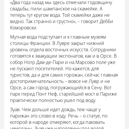
«Два года назад мы здесь отмечали годовщину
свадьбы, пили шампанское на скамейке. А
теперь тут кругом вода. Той скамейки даже не
видно. Так странно и грустно», – говорит Дебби
Коморовски.
Мутная вода подступает и к главным музеям
столицы Франции. В Лувре закрыт нижний
уровень отдела восточных искусств. Сотрудники
готовятся к эвакуации экспонатов, как и в Орсе. В
собор Нотр Дам-де-Пари и на Марсово поле уже
не пускают посетителей. Но кажется, для
туристов, да и для самих горожан, сейчас главная
достопримечательность – вовсе не Лувр и не
Орсе, а сам город, погружающийся в Сену. Вот
парк перед Понт Неф, старейший мост в Париже
практически полностью ушел под воду.
Зуав. Чем дольше идет дождь, тем чаще у
парижан это слово в ходу. Речь – о статуе, по
которой в народе отмеряют, когда паковать
чемоданы. Зуав уже наполовину под водой.