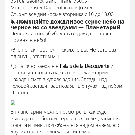
36 rue Geoffroy Saint Hilaire, 75005
Mетро Censier Daubenton или Jussieu
Открыт все дни кроме вторника с 10 до 18.00
Тариф 7€
4. Поменяйте дождливое серое небо на
черное но со звездами — Планетарий
Неплохой способ убежать от дождя — просто
поменять небо!
«Это не так просто» — скажете вы. Нет, это раз
плюнуть, ответим мы.
Достаточно заехать в
Palais de la Découverte
и
поприсутствовать на сеансе в планетарии,
находящемся в куполе здания. Звезды над
головой заставят вас позабыть о тучах над небом
Парижа.
В планетарии можно посмотреть, как будет
выглядеть небосвод через тысячи лет, затмение
солнца и луны, полюбоваться видом на землю с
других планет солнечной системы.