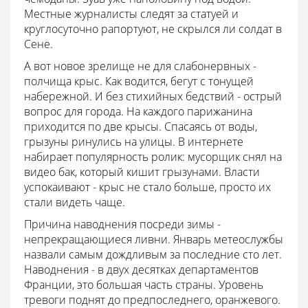
Местные журналисты следят за статуей и
круглосуточно рапортуют, не скрылся ли солдат в
Сене.
А вот новое зрелище не для слабонервных -
полчища крыс. Как водится, бегут с тонущей
набережной. И без стихийных бедствий - острый
вопрос для города. На каждого парижанина
приходится по две крысы. Спасаясь от воды,
грызуны ринулись на улицы. В интернете
набирает популярность ролик: мусорщик снял на
видео бак, который кишит грызунами. Власти
успокаивают - крыс не стало больше, просто их
стали видеть чаще.
Причина наводнения посреди зимы -
непрекращающиеся ливни. Январь метеослужбы
назвали самым дождливым за последние сто лет.
Наводнения - в двух десятках департаментов
Франции, это большая часть страны. Уровень
тревоги поднят до предпоследнего, оранжевого.