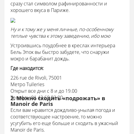
сразу стал символом рафинированности и
хорошего вкуса в Париже.
Ну и к тому же у меня личные, по-особенному
теплые чувства к этому заведению, ибо мою
Устроившись поудобнее в креслах интерьера
Бель Эпок вы быстро забудете, что снаружи
мокро и барабанит дождь.
Где находится:
226 rue de Rivoli, 75001
Mетро Tuileries
Открыт все дни с 8 и до 19.00
Tелефон:01 42 60 82 00
2. Можно сходить «подрожать» в
Manoir de Paris
Если вам нравится дождливо-унылая погода и
соответствующее настроение, то можно
усугубить его еще больше и сходить в ужасный
Manoir de Paris.