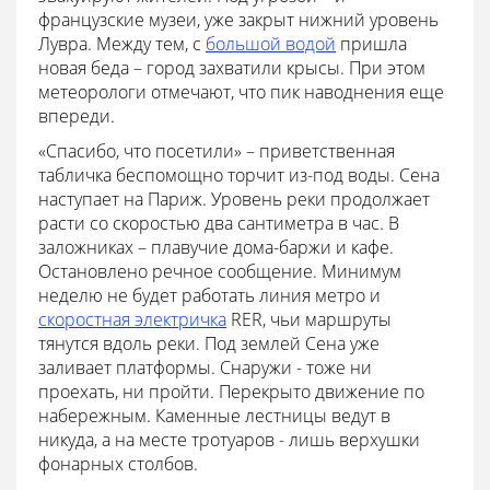
французские музеи, уже закрыт нижний уровень
Лувра. Между тем, с
большой водой
пришла
новая беда – город захватили крысы. При этом
метеорологи отмечают, что пик наводнения еще
впереди.
«Спасибо, что посетили» – приветственная
табличка беспомощно торчит из-под воды. Сена
наступает на Париж. Уровень реки продолжает
расти со скоростью два сантиметра в час. В
заложниках – плавучие дома-баржи и кафе.
Остановлено речное сообщение. Минимум
неделю не будет работать линия метро и
скоростная электричка
RER, чьи маршруты
тянутся вдоль реки. Под землей Сена уже
заливает платформы. Снаружи - тоже ни
проехать, ни пройти. Перекрыто движение по
набережным. Каменные лестницы ведут в
никуда, а на месте тротуаров - лишь верхушки
фонарных столбов.