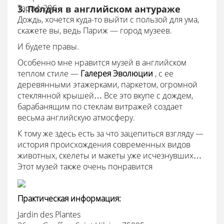
Тариф:20€
3. Полдня в английском антураже
Дождь, хочется куда-то выйти с пользой для ума,
скажете вы, ведь Париж — город музеев.
И будете правы.
Особенно мне нравится музей в английском
теплом стиле —
Галерея Эволюции
, с ее
деревянными этажерками, паркетом, огромной
стеклянной крышей… Все это вкупе с дождем,
барабанящим по стеклам витражей создает
весьма английскую атмосферу.
К тому же здесь есть за что зацепиться взгляду —
история происхождения современных видов
животных, скелеты и макеты уже исчезнувших…
Этот музей также очень понравится
Практическая информация:
Jardin des Plantes