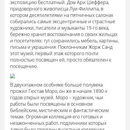
экспозицию бесплатный. Дом Ари Шеффера,
придоворного живописца Луи-Филлипа, в
котором десятилетиями на пятничных салонах
собирались самые эксцентричные и страстные
художники, писатели и музыканты 19-го века,
бережно хранит воспоминания о своих жильцах
и посетителях: тут сохранились мебель, картины,
письма и украшения. Поклонникам Жорж Санд
этот музей, первый этаж которого почти
полностью посвящен ей, просто обязателен к
посещению.
В двухэтажном особняке больше полувека
прожил Гюстав Моро, он же в начале 1890-х
годов открыл музей. Моро – художник, чьи
работы были посвящены в основном
библейским, мистическим и фантастическим
темам. Огромная коллекция его готовых и
незаконченных работ, подлинники которых
давно были проданы в частные коллекции,